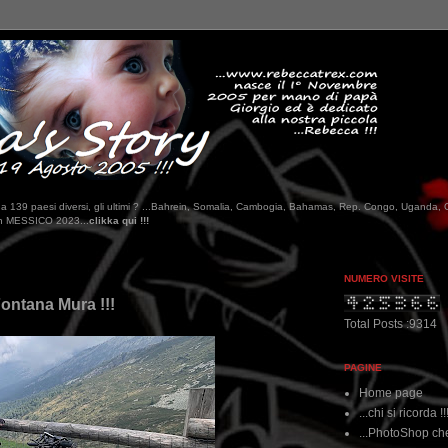
tati da 139 paesi diversi, gli ultimi ? ...Bahrein, Somalia, Cambogia, Bahamas, Rep. Congo, Uganda, 
!
NUMERO VISITE
 Fontana Mura !!!
Total Posts :9314
PAGINE
Home page
...chi si ricorda !!
...PhotoShop che