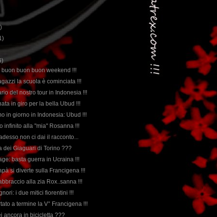
)
1)
6)
 un buon buon buon weekend !!!
agazzi la scuola è cominciata !!!
rario del nostro tour in Indonesia !!!
nata in giro per la bella Ubud !!!
imo in giorno in Indonesia: Ubud !!!
o infinito alla "mia" Rosanna !!!
desso non ci dai il racconto...
rda dei Giaguari di Torino ???
age: basta guerra in Ucraina !!!
apà si diverte sulla Francigena !!!
abbraccio alla zia Rox..sanna !!!
nori: i due mitici fiorentini !!!
tato a termine la V° Francigena !!!
i ancora in bicicletta ???