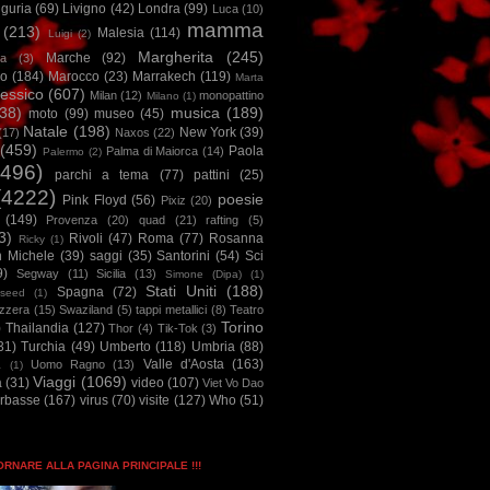
iguria
(69)
Livigno
(42)
Londra
(99)
Luca
(10)
mamma
(213)
Malesia
(114)
Luigi
(2)
Margherita
(245)
Marche
(92)
a
(3)
io
(184)
Marocco
(23)
Marrakech
(119)
Marta
essico
(607)
Milan
(12)
monopattino
Milano
(1)
38)
musica
(189)
moto
(99)
museo
(45)
Natale
(198)
New York
(39)
(17)
Naxos
(22)
(459)
Paola
Palma di Maiorca
(14)
Palermo
(2)
2496)
parchi a tema
(77)
pattini
(25)
(4222)
poesie
Pink Floyd
(56)
Pixiz
(20)
(149)
Provenza
(20)
quad
(21)
rafting
(5)
3)
Rivoli
(47)
Roma
(77)
Rosanna
Ricky
(1)
n Michele
(39)
saggi
(35)
Santorini
(54)
Sci
9)
Segway
(11)
Sicilia
(13)
Simone (Dipa)
(1)
Stati Uniti
(188)
Spagna
(72)
seed
(1)
izzera
(15)
Swaziland
(5)
tappi metallici
(8)
Teatro
Torino
)
Thailandia
(127)
Thor
(4)
Tik-Tok
(3)
31)
Turchia
(49)
Umberto
(118)
Umbria
(88)
Valle d'Aosta
(163)
Uomo Ragno
(13)
à
(1)
Viaggi
(1069)
a
(31)
video
(107)
Viet Vo Dao
arbasse
(167)
virus
(70)
visite
(127)
Who
(51)
TORNARE ALLA PAGINA PRINCIPALE !!!