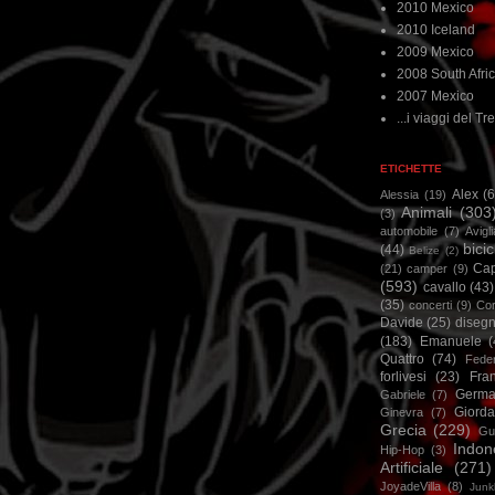
2010 Mexico
2010 Iceland
2009 Mexico
2008 South Afri
2007 Mexico
...i viaggi del Tre
ETICHETTE
Alex
(
Alessia
(19)
Animali
(303
(3)
automobile
(7)
Avigl
bicic
(44)
Belize
(2)
Ca
(21)
camper
(9)
(593)
cavallo
(43)
(35)
concerti
(9)
Cor
Davide
(25)
disegn
(183)
Emanuele
(
Quattro
(74)
Feder
forlivesi
(23)
Fra
Germa
Gabriele
(7)
Giorda
Ginevra
(7)
Grecia
(229)
Gu
Indon
Hip-Hop
(3)
Artificiale
(271)
JoyadeVilla
(8)
Junk