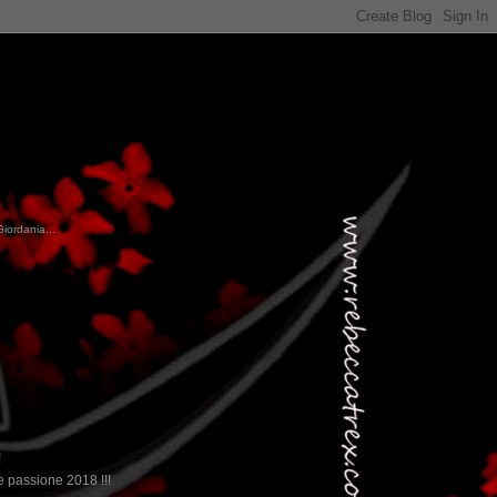
Giordania...
!
 passione 2018 !!!