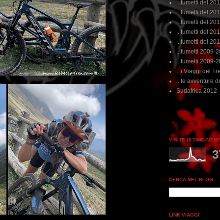
...fumetti del 20
...fumetti del 201
...fumetti del 201
...fumetti del 2011
...fumetti del 201
...fumetti 2009-
...fumetti 2009-
...i Viaggi del Tre
...le avventure de
Sudafrica 2012
VISITE ULTIMO MES
3
CERCA NEL BLOG
LINK VIAGGI