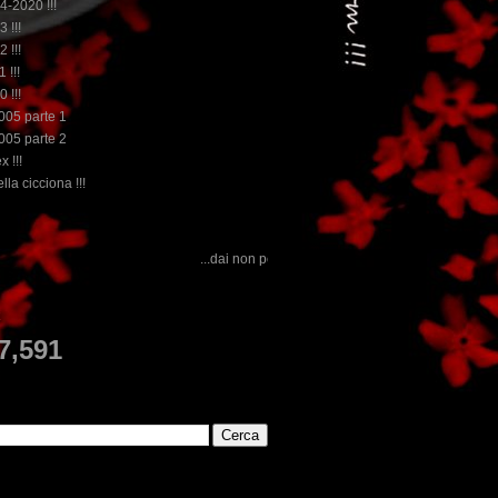
14-2020 !!!
3 !!!
2 !!!
 !!!
0 !!!
2005 parte 1
2005 parte 2
x !!!
lla cicciona !!!
...dai non perdere tempo, clikka "qui", c'è il meglio del www.rebeccatrex.com
E
7,591