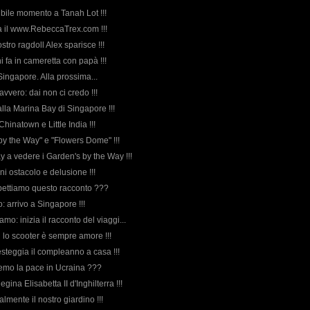
dibile momento a Tanah Lot !!!
a il www.RebeccaTrex.com !!!
ostro ragdoll Alex sparisce !!!
ni fa in cameretta con papà !!!
 Singapore. Alla prossima...
avvero: dai non ci credo !!!
alla Marina Bay di Singapore !!!
Chinatown e Little India !!!
 by the Way" e "Flowers Dome" !!!
ay a vedere i Garden's by the Way !!!
gni ostacolo e delusione !!!
aspettiamo questo racconto ???
o: arrivo a Singapore !!!
iamo: inizia il racconto del viaggi...
n lo scooter è sempre amore !!!
esteggia il compleanno a casa !!!
emo la pace in Ucraina ???
egina Elisabetta II d'Inghilterra !!!
almente il nostro giardino !!!