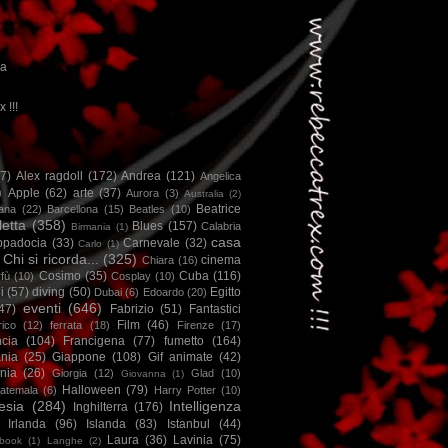
ca
x !!!
67)
Alex ragdoll
(172)
Andrea
(121)
Angelica
)
Apple
(62)
arte
(37)
Aurora
(3)
Australia
(2)
Beatrice
iana
(22)
Barcellona
(15)
Beatles
(10)
letta
(358)
Blues
(157)
Calabria
Birmania
(1)
casa
ppadocia
(33)
Carnevale
(32)
Carlo
(1)
Chi si ricorda...
(325)
cinema
Chiara
(16)
Cosimo
(35)
Cuba
(116)
fù
(10)
Cosplay
(10)
i
(57)
diving
(50)
Egitto
Dubai
(6)
Edoardo
(20)
eventi
(646)
47)
Fabrizio
(51)
Fantastici
Film
(46)
ico
(12)
ferrata
(18)
Firenze
(17)
ncia
(104)
Francigena
(77)
fumetto
(164)
nia
(25)
Giappone
(108)
Gif animate
(42)
nia
(26)
Giorgia
(12)
Glad
(10)
Giovanna
(1)
Halloween
(79)
atemala
(6)
Harry Potter
(10)
esia
(284)
Intelligenza
Inghilterra
(176)
Irlanda
(96)
Islanda
(83)
Istanbul
(44)
Laura
(36)
Lavinia
(75)
book
(1)
Langhe
(2)