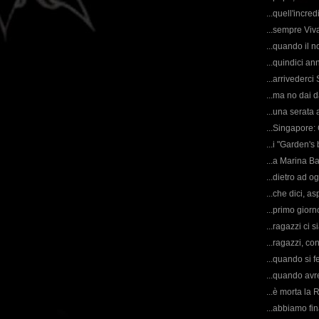
...quell'incre
...sempre Viv
...quando il n
...quindici an
...arrivederci
...ma no dai d
...una serata 
...Singapore: 
...i "Garden's
...a Marina B
...dietro ad o
...che dici, 
...primo giorn
...ragazzi ci s
...ragazzi, co
...quando si f
...quando avr
...è morta la R
...abbiamo fin