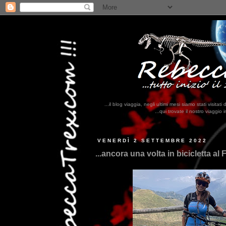
...il blog viaggia, negli ultimi mesi siamo stati visi
...qui trovate il nostro viaggio in MESSICO 2023...
clikka qui !!
VENERDÌ 2 SETTEMBRE 2022
...ancora una volta in bicicletta al