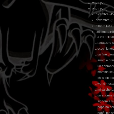
►
2023
(506)
▼
2022
(505)
►
dicembre
(45
►
novembre
(5
►
ottobre
(44)
▼
settembre
(4
...a voi tutti
...ragazze e r
...ecco l'itine
...un fine gior
...arrivo e pr
...un abbracci
...mamma se a
...chi si rico
...world mess
...mi sa che p
...un enorme 
...signore e sig
...papà ha por
...papà, ma se