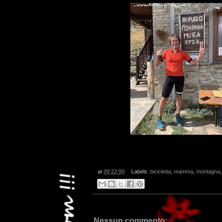
at
09:22:00
Labels:
bicicletta
,
mamma
,
montagna
Nessun commento: