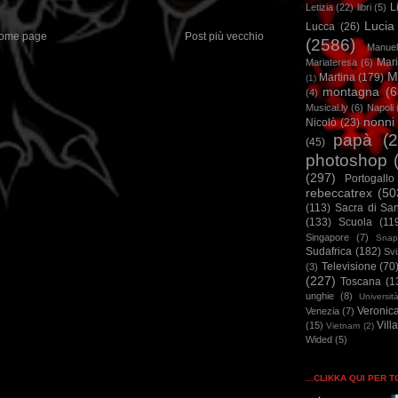
L
Letizia
(22)
libri
(5)
Lucia
Lucca
(26)
ome page
Post più vecchio
(2586)
Manuel
Mar
Mariateresa
(6)
M
Martina
(179)
(1)
montagna
(6
(4)
Musical.ly
(6)
Napoli
nonni
Nicolò
(23)
papà
(
(45)
photoshop
(297)
Portogallo
rebeccatrex
(50
(113)
Sacra di Sa
(133)
Scuola
(11
Singapore
(7)
Snap
Sudafrica
(182)
Sv
Televisione
(70
(3)
(227)
Toscana
(1
unghie
(8)
Universit
Veronic
Venezia
(7)
Vill
(15)
Vietnam
(2)
Wided
(5)
...CLIKKA QUI PER 