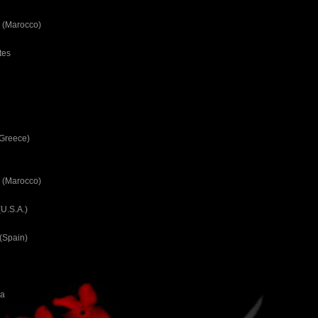
 (Marocco)
tes
(Greece)
 (Marocco)
U.S.A.)
(Spain)
ca