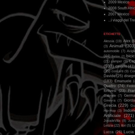
2009 Mexico
2008 South Afri
2007 Mexico
...i viaggi del Tre
ETICHETTE
Alex
(
Alessia
(19)
Animali
(303
(3)
automobile
(7)
Avigl
bicic
(44)
Belize
(2)
Ca
(21)
camper
(9)
(593)
cavallo
(43)
(35)
concerti
(9)
Cor
Davide
(25)
disegn
(183)
Emanuele
(
Quattro
(74)
Feder
forlivesi
(23)
Fra
Germa
Gabriele
(7)
Giorda
Ginevra
(7)
Grecia
(229)
Gu
Indon
Hip-Hop
(3)
Artificiale
(271)
JoyadeVilla
(8)
Junk
L
Letizia
(22)
libri
(5)
Lucia
Lucca
(26)