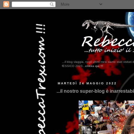
...il blog viaggia, negli ultimi mesi siamo stati visi
MARTEDÌ 24 MAGGIO 2022
...il nostro super-blog è inarrestabil