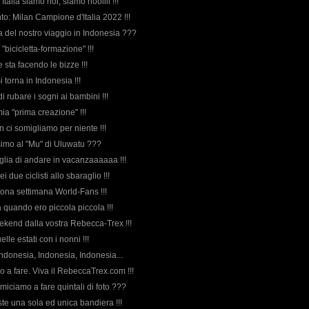
'Italia siamo noi, siamo nooiiii !!!
to: Milan Campione d'Italia 2022 !!!
rda del nostro viaggio in Indonesia ???
 "bicicletta-formazione" !!!
ne sta facendo le bizze !!!
 Si torna in Indonesia !!!
di rubare i sogni ai bambini !!!
mia "prima creazione" !!!
on ci somigliamo per niente !!!
ssimo al "Mu" di Uluwatu ???
glia di andare in vacanzaaaaaa !!!
ei due ciclisti allo sbaraglio !!!
 buona settimana World-Fans !!!
quando ero piccola piccola !!!
ekend dalla vostra Rebecca-Trex !!!
elle estati con i nonni !!!
Indonesia, Indonesia, Indonesia...
ico a fare. Viva il RebeccaTrex.com !!!
miciamo a fare quintali di foto ???
siste una sola ed unica bandiera !!!