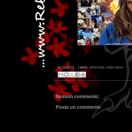
at
08:45:00
Labels:
photoshop
,
rebeccatrex
Nessun commento:
Posta un commento