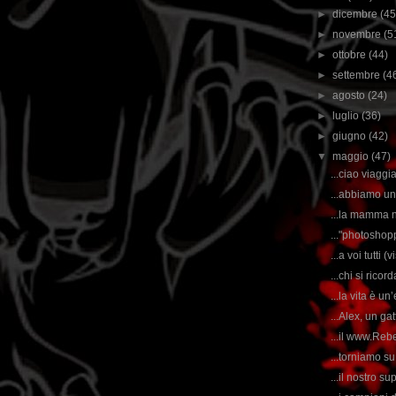
►
dicembre
(45
►
novembre
(5
►
ottobre
(44)
►
settembre
(4
►
agosto
(24)
►
luglio
(36)
►
giugno
(42)
▼
maggio
(47)
...ciao viaggi
...abbiamo un 
...la mamma n
..."photoshopp
...a voi tutti 
...chi si rico
...la vita è u
...Alex, un gat
...il www.Reb
...torniamo s
...il nostro su