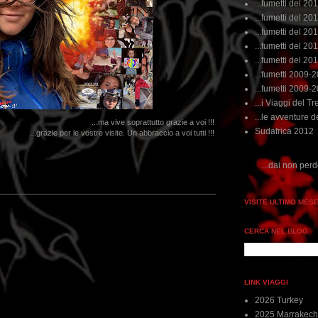
...fumetti del 20
...fumetti del 201
...fumetti del 201
...fumetti del 2011
...fumetti del 201
...fumetti 2009-
...fumetti 2009-
...i Viaggi del Tre
...le avventure de
...ma vive soprattutto grazie a voi !!!
Sudafrica 2012
...grazie per le vostre visite. Un abbraccio a voi tutti !!!
...dai non perdere tempo, clikka "qui", c
VISITE ULTIMO MES
CERCA NEL BLOG
LINK VIAGGI
2026 Turkey
2025 Marrakech