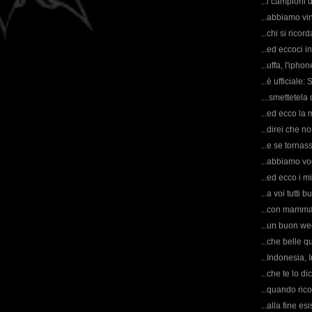
...i campioni d
...abbiamo vin
...chi si rico
...ed eccoci in
...uffa, l'ipho
...è ufficiale:
....smettetela 
...ed ecco la 
...direi che n
...e se torna
...abbiamo vo
...ed ecco i mi
...a voi tutti
...con mamma 
...un buon we
...che belle qu
...Indonesia, 
...che te lo d
...quando rico
...alla fine e