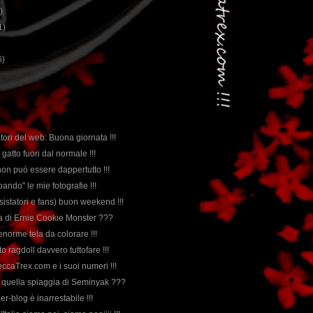
)
1)
6)
atori del web: Buona giornata !!!
gatto fuori dal normale !!!
on può essere dappertutto !!!
ando" le mie fotografie !!!
(visistatori e fans) buon weekend !!!
rda di Ernie Cookie Monster ???
n’enorme tela da colorare !!!
to ragdoll davvero tuttofare !!!
eccaTrex.com e i suoi numeri !!!
u quella spiaggia di Seminyak ???
per-blog è inarrestabile !!!