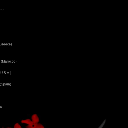
tes
(Greece)
 (Marocco)
U.S.A.)
(Spain)
ca