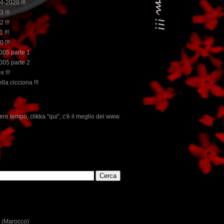
14-2020 !!!
3 !!!
2 !!!
 !!!
0 !!!
2005 parte 1
2005 parte 2
x !!!
lla cicciona !!!
'è il meglio del www.rebeccatrex.com
E
 (Marocco)