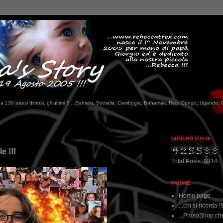
tati da 139 paesi diversi, gli ultimi ? ...Bahrein, Somalia, Cambogia, Bahamas, Rep. Congo, Uganda, 
NUMERO VISITE
e !!!
Total Posts :9314
PAGINE
Home page
...chi si ricorda !!
...PhotoShop che