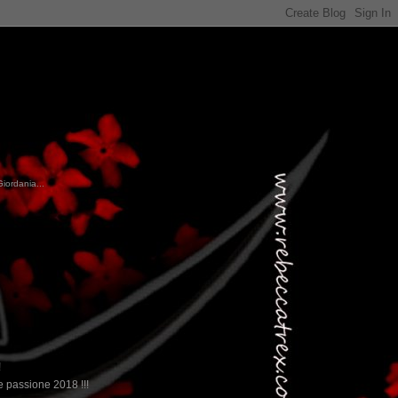
Giordania...
...qui trovate il nostro viaggio in MESSICO 202
!
 passione 2018 !!!