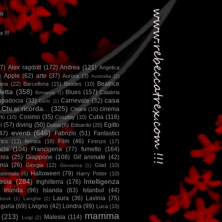
ca
x !!!
67)
Alex ragdoll
(172)
Andrea
(121)
Angelica
)
Apple
(62)
arte
(37)
Aurora
(3)
Australia
(2)
Beatrice
iana
(22)
Barcellona
(15)
Beatles
(10)
letta
(358)
Blues
(157)
Calabria
Birmania
(1)
casa
ppadocia
(33)
Carnevale
(32)
Carlo
(1)
Chi si ricorda...
(325)
cinema
Chiara
(16)
Cosimo
(35)
Cuba
(116)
fù
(10)
Cosplay
(10)
i
(57)
diving
(50)
Egitto
Dubai
(6)
Edoardo
(20)
eventi
(646)
47)
Fabrizio
(51)
Fantastici
Film
(46)
ico
(12)
ferrata
(18)
Firenze
(17)
ncia
(104)
Francigena
(77)
fumetto
(164)
nia
(25)
Giappone
(108)
Gif animate
(42)
nia
(26)
Giorgia
(12)
Glad
(10)
Giovanna
(1)
Halloween
(79)
atemala
(6)
Harry Potter
(10)
esia
(284)
Intelligenza
Inghilterra
(176)
Irlanda
(96)
Islanda
(83)
Istanbul
(44)
Laura
(36)
Lavinia
(75)
book
(1)
Langhe
(2)
iguria
(69)
Livigno
(42)
Londra
(99)
Luca
(10)
mamma
(213)
Malesia
(114)
Luigi
(2)