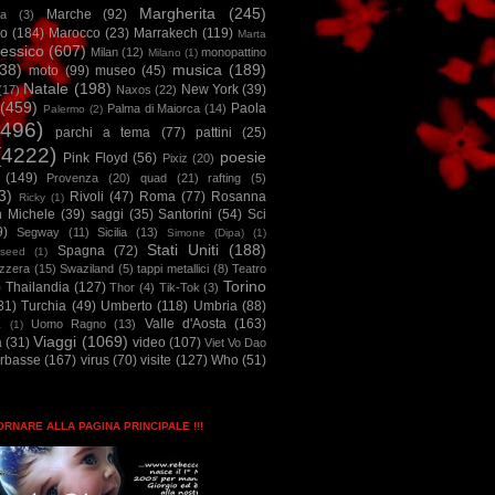
Margherita
(245)
Marche
(92)
a
(3)
io
(184)
Marocco
(23)
Marrakech
(119)
Marta
essico
(607)
Milan
(12)
monopattino
Milano
(1)
38)
musica
(189)
moto
(99)
museo
(45)
Natale
(198)
New York
(39)
(17)
Naxos
(22)
(459)
Paola
Palma di Maiorca
(14)
Palermo
(2)
2496)
parchi a tema
(77)
pattini
(25)
(4222)
poesie
Pink Floyd
(56)
Pixiz
(20)
(149)
Provenza
(20)
quad
(21)
rafting
(5)
3)
Rivoli
(47)
Roma
(77)
Rosanna
Ricky
(1)
n Michele
(39)
saggi
(35)
Santorini
(54)
Sci
9)
Segway
(11)
Sicilia
(13)
Simone (Dipa)
(1)
Stati Uniti
(188)
Spagna
(72)
seed
(1)
izzera
(15)
Swaziland
(5)
tappi metallici
(8)
Teatro
Torino
)
Thailandia
(127)
Thor
(4)
Tik-Tok
(3)
31)
Turchia
(49)
Umberto
(118)
Umbria
(88)
Valle d'Aosta
(163)
Uomo Ragno
(13)
à
(1)
Viaggi
(1069)
a
(31)
video
(107)
Viet Vo Dao
arbasse
(167)
virus
(70)
visite
(127)
Who
(51)
TORNARE ALLA PAGINA PRINCIPALE !!!