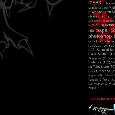
(2586)
Manuel
Mar
Mariateresa
(6)
M
Martina
(179)
(1)
montagna
(6
(4)
Musical.ly
(6)
Napoli
nonni
Nicolò
(23)
papà
(
(45)
photoshop
(297)
Portogallo
rebeccatrex
(50
(113)
Sacra di Sa
(133)
Scuola
(11
Singapore
(7)
Snap
Sudafrica
(182)
Sv
Televisione
(70
(3)
(227)
Toscana
(1
unghie
(8)
Universit
Veronic
Venezia
(7)
Vill
(15)
Vietnam
(2)
Wided
(5)
...CLIKKA QUI PER 