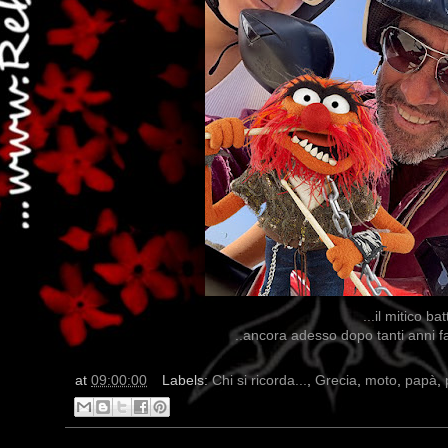
...il mitico 
..ancora adesso dopo tanti anni fa
at
09:00:00
Labels:
Chi si ricorda...
,
Grecia
,
moto
,
papà
,