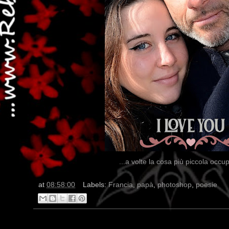
...a volte la cosa più piccola occu
at
08:58:00
Labels:
Francia
,
papà
,
photoshop
,
poesie