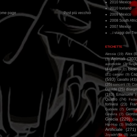
2010 Mexico
2010 Iceland
ome page
Post più vecchio
2009 Mexico
2008 South Afri
2007 Mexico
...i viaggi del Tre
ETICHETTE
Alex
(
Alessia
(19)
Animali
(303
(3)
automobile
(7)
Avigl
bicic
(44)
Belize
(2)
Ca
(21)
camper
(9)
(593)
cavallo
(43)
(35)
concerti
(9)
Cor
Davide
(25)
disegn
(183)
Emanuele
(
Quattro
(74)
Feder
forlivesi
(23)
Fra
Germa
Gabriele
(7)
Giorda
Ginevra
(7)
Grecia
(229)
Gu
Indon
Hip-Hop
(3)
Artificiale
(271)
JoyadeVilla
(8)
Junk