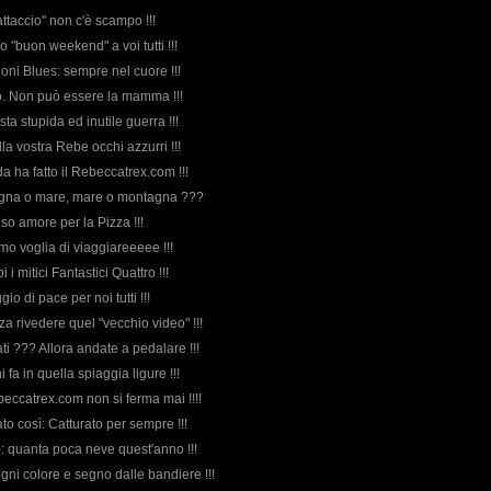
attaccio" non c'è scampo !!!
mo "buon weekend" a voi tutti !!!
ioni Blues: sempre nel cuore !!!
do. Non può essere la mamma !!!
sta stupida ed inutile guerra !!!
lla vostra Rebe occhi azzurri !!!
da ha fatto il Rebeccatrex.com !!!
tagna o mare, mare o montagna ???
so amore per la Pizza !!!
iamo voglia di viaggiareeeee !!!
i i mitici Fantastici Quattro !!!
io di pace per noi tutti !!!
za rivedere quel "vecchio video" !!!
sati ??? Allora andate a pedalare !!!
i fa in quella spiaggia ligure !!!
ebeccatrex.com non si ferma mai !!!!
tato così: Catturato per sempre !!!
o: quanta poca neve quest'anno !!!
ogni colore e segno dalle bandiere !!!