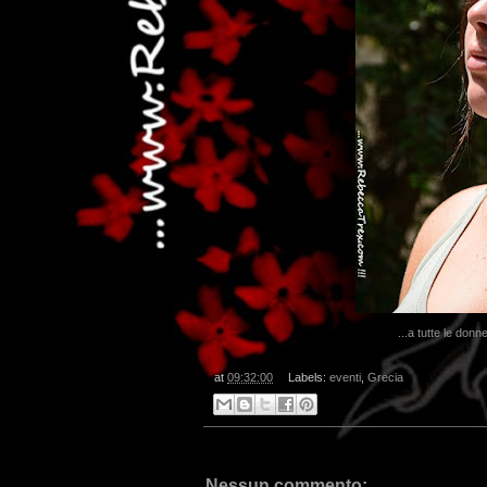
.
...a tutte le don
at
09:32:00
Labels:
eventi
,
Grecia
Nessun commento: