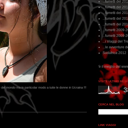
...fumetti del 20
...fumetti del 201
...fumetti del 201
...fumetti del 2011
...fumetti del 201
...fumetti 2009-
...fumetti 2009-
...i Viaggi del Tre
...le avventure de
Sudafrica 2012
..dai non perdere tempo, clikka "qui", c'è il meglio del www.rebeccatrex.com
VISITE ULTIMO MES
ne del mondo ma in particolar modo a tutte le donne in Ucraina !!!
3
CERCA NEL BLOG
LINK VIAGGI