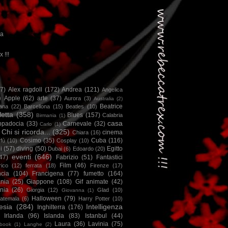
ca
x !!!
67)
Alex ragdoll
(172)
Andrea
(121)
Angelica
)
Apple
(62)
arte
(37)
Aurora
(3)
Australia
(2)
Beatrice
iana
(22)
Barcellona
(15)
Beatles
(10)
letta
(358)
Blues
(157)
Calabria
Birmania
(1)
casa
ppadocia
(33)
Carnevale
(32)
Carlo
(1)
Chi si ricorda...
(325)
cinema
Chiara
(16)
Cosimo
(35)
Cuba
(116)
fù
(10)
Cosplay
(10)
i
(57)
diving
(50)
Egitto
Dubai
(6)
Edoardo
(20)
eventi
(646)
47)
Fabrizio
(51)
Fantastici
Film
(46)
ico
(12)
ferrata
(18)
Firenze
(17)
ncia
(104)
Francigena
(77)
fumetto
(164)
nia
(25)
Giappone
(108)
Gif animate
(42)
nia
(26)
Giorgia
(12)
Glad
(10)
Giovanna
(1)
Halloween
(79)
atemala
(6)
Harry Potter
(10)
esia
(284)
Intelligenza
Inghilterra
(176)
Irlanda
(96)
Islanda
(83)
Istanbul
(44)
Laura
(36)
Lavinia
(75)
book
(1)
Langhe
(2)