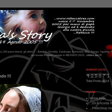
tati da 139 paesi diversi, gli ultimi ? ...Bahrein, Somalia, Cambogia, Bahamas, Rep. Congo, Uganda, 
 trovate il nostro viaggio in MESSICO 2023...
clikka qui !!!
NUMERO VISITE
ndo !!!
Total Posts :9314
PAGINE
Home page
...chi si ricorda !!
...PhotoShop che