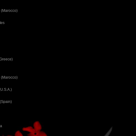
 (Marocco)
tes
(Greece)
 (Marocco)
U.S.A.)
(Spain)
ca