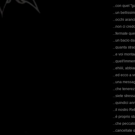
...con quel "g
...un bellissi
...occhi aranc
...non ci cre
...fermate que
...un bacio da
...quanta stra
...e voi mon
...quell'immen
...ehiiii, abb
...ed ecco a vo
...una messagg
...che tenerez
...siete stres
...quindici ann
...il nostro R
...è proprio s
...che peccat
...cancellate 