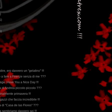
)
1)
6)
 dire, ero davvero un "gelatino" !!!
e a fare a Firenze senza di me ???
age: Have You a Nice Day !!!
rda di Andrea piccolo piccolo ???
 finalmente primavera !!!
agazzi che faccia incredibile !!!
rda di "Casa de las Flores" ???
ma sembriamo davvero sei !!!