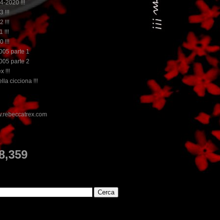
14-2020 !!!
3 !!!
2 !!!
 !!!
0 !!!
2005 parte 1
2005 parte 2
x !!!
lla cicciona !!!
E
8,359