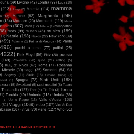
iguria
(69)
Livigno
(42)
Londra
(99)
Luca
(10)
mamma
(213)
Malesia
(114)
Luigi
(2)
Margherita
(245)
Marche
(92)
a
(3)
io
(184)
Marocco
(23)
Marrakech
(119)
Marta
essico
(607)
Milan
(12)
monopattino
Milano
(1)
38)
musica
(189)
moto
(99)
museo
(45)
Natale
(198)
New York
(39)
(17)
Naxos
(22)
(459)
Paola
Palma di Maiorca
(14)
Palermo
(2)
2496)
parchi a tema
(77)
pattini
(25)
(4222)
poesie
Pink Floyd
(56)
Pixiz
(20)
(149)
Provenza
(20)
quad
(21)
rafting
(5)
3)
Rivoli
(47)
Roma
(77)
Rosanna
Ricky
(1)
n Michele
(39)
saggi
(35)
Santorini
(54)
Sci
9)
Segway
(11)
Sicilia
(13)
Simone (Dipa)
(1)
Stati Uniti
(188)
Spagna
(72)
seed
(1)
izzera
(15)
Swaziland
(5)
tappi metallici
(8)
Teatro
Torino
)
Thailandia
(127)
Thor
(4)
Tik-Tok
(3)
31)
Turchia
(49)
Umberto
(118)
Umbria
(88)
Valle d'Aosta
(163)
Uomo Ragno
(13)
à
(1)
Viaggi
(1069)
a
(31)
video
(107)
Viet Vo Dao
arbasse
(167)
virus
(70)
visite
(127)
Who
(51)
TORNARE ALLA PAGINA PRINCIPALE !!!