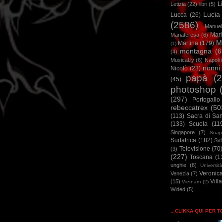
L
Letizia
(22)
libri
(5)
Lucia
Lucca
(26)
(2586)
Manuel
Mar
Mariateresa
(6)
M
Martina
(179)
(1)
montagna
(6
(4)
Musical.ly
(6)
Napoli
nonni
Nicolò
(23)
papà
(
(45)
photoshop
(297)
Portogallo
rebeccatrex
(50
(113)
Sacra di Sa
(133)
Scuola
(11
Singapore
(7)
Snap
Sudafrica
(182)
Sv
Televisione
(70
(3)
(227)
Toscana
(1
unghie
(8)
Universit
Veronic
Venezia
(7)
Vill
(15)
Vietnam
(2)
Wided
(5)
...CLIKKA QUI PER 