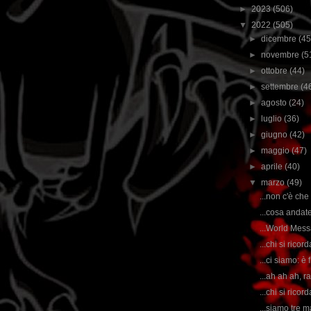
►
2023
(506)
▼
2022
(505)
►
dicembre
(45
►
novembre
(5
►
ottobre
(44)
►
settembre
(4
►
agosto
(24)
►
luglio
(36)
►
giugno
(42)
►
maggio
(47)
►
aprile
(40)
▼
marzo
(49)
...non c'è che
...cosa andat
...World Mess
...chi si rico
...ci siamo: è
...ah ah ah, r
...chi si rico
...siamo tre 