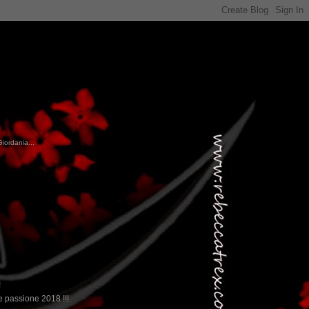
Giordania...
!
 passione 2018 !!!