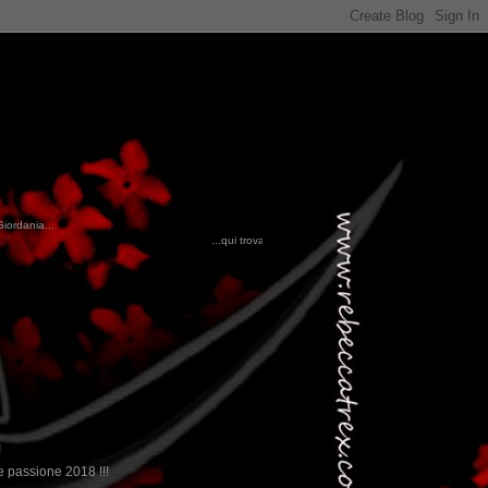
Giordania...
...qui trovate il nostro viaggio in MESSICO 2023...
clikka qui !!!
!
 passione 2018 !!!