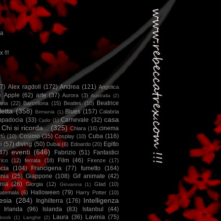
ca
x !!!
67)
Alex ragdoll
(172)
Andrea
(121)
Angelica
)
Apple
(62)
arte
(37)
Aurora
(3)
Australia
(2)
Beatrice
iana
(22)
Barcellona
(15)
Beatles
(10)
letta
(358)
Blues
(157)
Calabria
Birmania
(1)
casa
ppadocia
(33)
Carnevale
(32)
Carlo
(1)
Chi si ricorda...
(325)
cinema
Chiara
(16)
Cosimo
(35)
Cuba
(116)
fù
(10)
Cosplay
(10)
i
(57)
diving
(50)
Egitto
Dubai
(6)
Edoardo
(20)
eventi
(646)
47)
Fabrizio
(51)
Fantastici
Film
(46)
ico
(12)
ferrata
(18)
Firenze
(17)
ncia
(104)
Francigena
(77)
fumetto
(164)
nia
(25)
Giappone
(108)
Gif animate
(42)
nia
(26)
Giorgia
(12)
Glad
(10)
Giovanna
(1)
Halloween
(79)
atemala
(6)
Harry Potter
(10)
esia
(284)
Intelligenza
Inghilterra
(176)
Irlanda
(96)
Islanda
(83)
Istanbul
(44)
Laura
(36)
Lavinia
(75)
book
(1)
Langhe
(2)