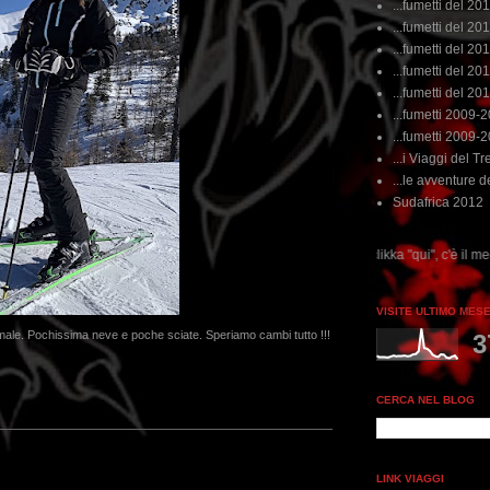
...fumetti del 20
...fumetti del 201
...fumetti del 201
...fumetti del 2011
...fumetti del 201
...fumetti 2009-
...fumetti 2009-
...i Viaggi del Tre
...le avventure de
Sudafrica 2012
...dai non perdere tempo, clikka "qui", c'è il meglio del www.rebeccatrex
VISITE ULTIMO MES
male. Pochissima neve e poche sciate. Speriamo cambi tutto !!!
3
CERCA NEL BLOG
LINK VIAGGI