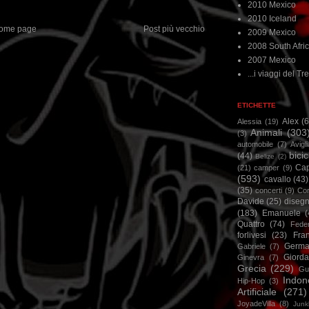
2010 Mexico
2010 Iceland
ome page
Post più vecchio
2009 Mexico
2008 South Afri
2007 Mexico
...i viaggi del Tre
ETICHETTE
Alex
(
Alessia
(19)
Animali
(303
(3)
automobile
(7)
Avigl
bicic
(44)
Belize
(2)
Ca
(21)
camper
(9)
(593)
cavallo
(43)
(35)
concerti
(9)
Cor
Davide
(25)
disegn
(183)
Emanuele
(
Quattro
(74)
Feder
forlivesi
(23)
Fra
Germa
Gabriele
(7)
Giorda
Ginevra
(7)
Grecia
(229)
Gu
Indon
Hip-Hop
(3)
Artificiale
(271)
JoyadeVilla
(8)
Junk