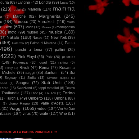
iguria
(69)
Livigno
(42)
Londra
(99)
Luca
(10)
mamma
(213)
Malesia
(114)
Luigi
(2)
Margherita
(245)
Marche
(92)
a
(3)
io
(184)
Marocco
(23)
Marrakech
(119)
Marta
essico
(607)
Milan
(12)
monopattino
Milano
(1)
38)
musica
(189)
moto
(99)
museo
(45)
Natale
(198)
New York
(39)
(17)
Naxos
(22)
(459)
Paola
Palma di Maiorca
(14)
Palermo
(2)
2496)
parchi a tema
(77)
pattini
(25)
(4222)
poesie
Pink Floyd
(56)
Pixiz
(20)
(149)
Provenza
(20)
quad
(21)
rafting
(5)
3)
Rivoli
(47)
Roma
(77)
Rosanna
Ricky
(1)
n Michele
(39)
saggi
(35)
Santorini
(54)
Sci
9)
Segway
(11)
Sicilia
(13)
Simone (Dipa)
(1)
Stati Uniti
(188)
Spagna
(72)
seed
(1)
izzera
(15)
Swaziland
(5)
tappi metallici
(8)
Teatro
Torino
)
Thailandia
(127)
Thor
(4)
Tik-Tok
(3)
31)
Turchia
(49)
Umberto
(118)
Umbria
(88)
Valle d'Aosta
(163)
Uomo Ragno
(13)
à
(1)
Viaggi
(1069)
a
(31)
video
(107)
Viet Vo Dao
arbasse
(167)
virus
(70)
visite
(127)
Who
(51)
TORNARE ALLA PAGINA PRINCIPALE !!!