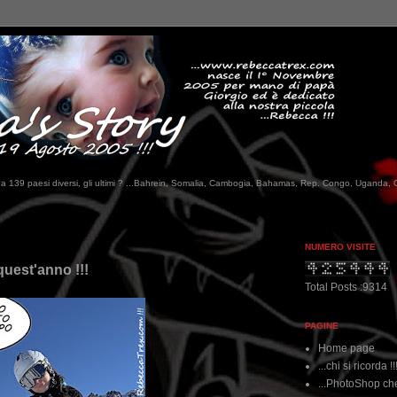
tati da 139 paesi diversi, gli ultimi ? ...Bahrein, Somalia, Cambogia, Bahamas, Rep. Congo, Uganda, 
NUMERO VISITE
quest'anno !!!
Total Posts :9314
PAGINE
Home page
...chi si ricorda !!
...PhotoShop che