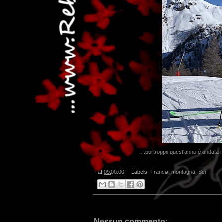
...purtroppo quest'anno è andata 
at
09:00:00
Labels:
Francia
,
montagna
,
Sci
Nessun commento: