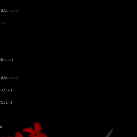
 (Marocco)
tes
(Greece)
 (Marocco)
U.S.A.)
(Spain)
ca