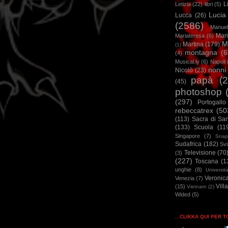
L
Letizia
(22)
libri
(5)
Lucia
Lucca
(26)
(2586)
Manuel
Mar
Mariateresa
(6)
M
Martina
(179)
(1)
montagna
(6
(4)
Musical.ly
(6)
Napoli
nonni
Nicolò
(23)
papà
(
(45)
photoshop
(297)
Portogallo
rebeccatrex
(50
(113)
Sacra di Sa
(133)
Scuola
(11
Singapore
(7)
Snap
Sudafrica
(182)
Sv
Televisione
(70
(3)
(227)
Toscana
(1
unghie
(8)
Universit
Veronic
Venezia
(7)
Vill
(15)
Vietnam
(2)
Wided
(5)
...CLIKKA QUI PER 