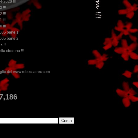
14-2020 !!!
3 !!!
2 !!!
 !!!
0 !!!
2005 parte 1
2005 parte 2
x !!!
lla cicciona !!!
.com
E
7,186