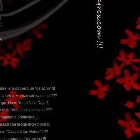
)
1)
6)
 dire, ero davvero un "gelatino" !!!
e a fare a Firenze senza di me ???
age: Have You a Nice Day !!!
rda di Andrea piccolo piccolo ???
 finalmente primavera !!!
agazzi che faccia incredibile !!!
rda di "Casa de las Flores" ???
ma sembriamo davvero sei !!!