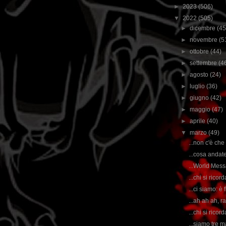
►
2023
(506)
▼
2022
(505)
►
dicembre
(45
►
novembre
(5
►
ottobre
(44)
►
settembre
(4
►
agosto
(24)
►
luglio
(36)
►
giugno
(42)
►
maggio
(47)
►
aprile
(40)
▼
marzo
(49)
...non c'è che
...cosa andat
...World Mess
...chi si rico
...ci siamo: è
...ah ah ah, r
...chi si rico
...siamo tre 