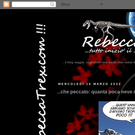
...il blog viaggia, negli ultimi mesi siamo stati visi
MERCOLEDÌ 16 MARZO 2022
...che peccato: quanta poca neve 