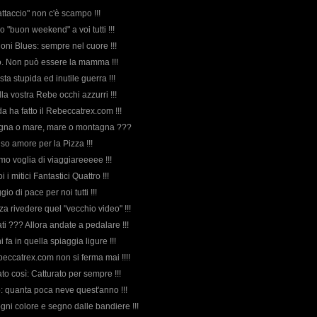
attaccio" non c'è scampo !!!
mo "buon weekend" a voi tutti !!!
ioni Blues: sempre nel cuore !!!
do. Non può essere la mamma !!!
sta stupida ed inutile guerra !!!
lla vostra Rebe occhi azzurri !!!
da ha fatto il Rebeccatrex.com !!!
tagna o mare, mare o montagna ???
so amore per la Pizza !!!
iamo voglia di viaggiareeeee !!!
i i mitici Fantastici Quattro !!!
io di pace per noi tutti !!!
za rivedere quel "vecchio video" !!!
sati ??? Allora andate a pedalare !!!
i fa in quella spiaggia ligure !!!
ebeccatrex.com non si ferma mai !!!!
tato così: Catturato per sempre !!!
o: quanta poca neve quest'anno !!!
ogni colore e segno dalle bandiere !!!