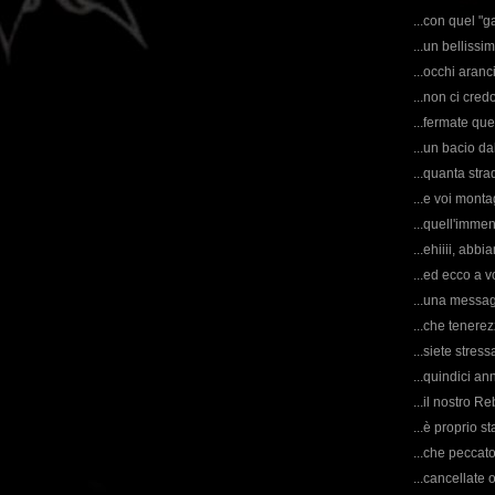
...con quel "g
...un bellissi
...occhi aranc
...non ci cre
...fermate que
...un bacio da
...quanta stra
...e voi mon
...quell'immen
...ehiiii, abb
...ed ecco a vo
...una messagg
...che tenerez
...siete stres
...quindici ann
...il nostro R
...è proprio s
...che peccat
...cancellate 