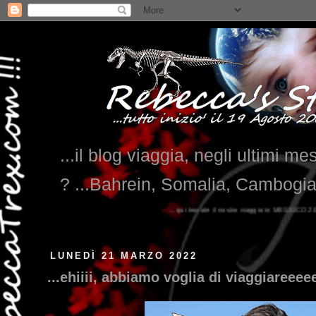
...il blog viaggia, negli ultimi me
? ...Bahrein, Somalia, Cambogi
...qui trovate il nostro viaggio in MESSICO 2023...
clikka qui !!!
LUNEDÌ 21 MARZO 2022
...ehiiii, abbiamo voglia di viaggiareeeee