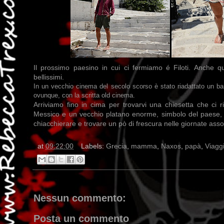
Il prossimo paesino in cui ci fermiamo é Filoti. Anche que
bellissimi.
In un vecchio cinema del secolo scorso è stato riadattato un ba
ovunque, con la scritta old cinema.
Arriviamo fino in cima per trovarvi una chiesetta che ci 
Messico e un vecchio platano enorme, simbolo del paese, in
chiacchierare e trovare un pò di frescura nelle giornate asso
at
09:22:00
Labels:
Grecia
,
mamma
,
Naxos
,
papà
,
Viagg
Nessun commento:
Posta un commento