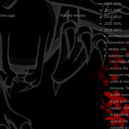
►
2023
(506)
►
2022
(505)
ome page
Post più vecchio
►
2021
(503)
►
2020
(504)
▼
2019
(487)
►
dicembre
(41
►
novembre
(4
►
ottobre
(48)
▼
settembre
(4
...che voglia d
...ecco la mia
..un cuore im
...papà di nuo
...because, T
...anche quest
...e già: avve
...ragazzi, che
...le foto del
...sì, direi ch
...momenti di 