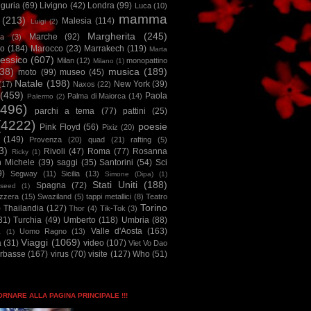
iguria
(69)
Livigno
(42)
Londra
(99)
Luca
(10)
mamma
(213)
Malesia
(114)
Luigi
(2)
Margherita
(245)
Marche
(92)
a
(3)
io
(184)
Marocco
(23)
Marrakech
(119)
Marta
essico
(607)
Milan
(12)
monopattino
Milano
(1)
38)
musica
(189)
moto
(99)
museo
(45)
Natale
(198)
New York
(39)
(17)
Naxos
(22)
(459)
Paola
Palma di Maiorca
(14)
Palermo
(2)
2496)
parchi a tema
(77)
pattini
(25)
(4222)
poesie
Pink Floyd
(56)
Pixiz
(20)
(149)
Provenza
(20)
quad
(21)
rafting
(5)
3)
Rivoli
(47)
Roma
(77)
Rosanna
Ricky
(1)
n Michele
(39)
saggi
(35)
Santorini
(54)
Sci
9)
Segway
(11)
Sicilia
(13)
Simone (Dipa)
(1)
Stati Uniti
(188)
Spagna
(72)
seed
(1)
izzera
(15)
Swaziland
(5)
tappi metallici
(8)
Teatro
Torino
)
Thailandia
(127)
Thor
(4)
Tik-Tok
(3)
31)
Turchia
(49)
Umberto
(118)
Umbria
(88)
Valle d'Aosta
(163)
Uomo Ragno
(13)
à
(1)
Viaggi
(1069)
a
(31)
video
(107)
Viet Vo Dao
arbasse
(167)
virus
(70)
visite
(127)
Who
(51)
TORNARE ALLA PAGINA PRINCIPALE !!!