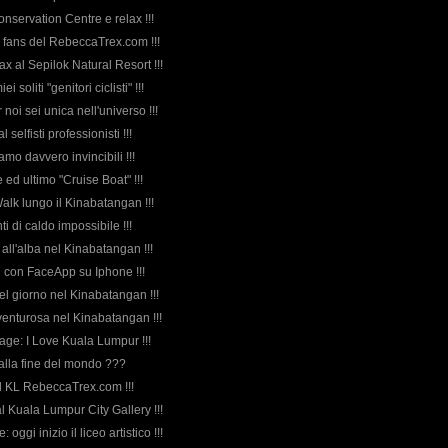
onservation Centre e relax !!!
 e fans del RebeccaTrex.com !!!
ax al Sepilok Natural Resort !!!
iei soliti "genitori ciclisti" !!!
r noi sei unica nell'universo !!!
l selfisti professionisti !!!
iamo davvero invincibili !!!
le ed ultimo "Cruise Boat" !!!
Walk lungo il Kinabatangan !!!
i di caldo impossibile !!!
 all'alba nel Kinabatangan !!!
tti con FaceApp su Iphone !!!
el giorno nel Kinabatangan !!!
vventurosa nel Kinabatangan !!!
age: I Love Kuala Lumpur !!!
i alla fine del mondo ???
al KL RebeccaTrex.com !!!
l Kuala Lumpur City Gallery !!!
oggi inizio il liceo artistico !!!