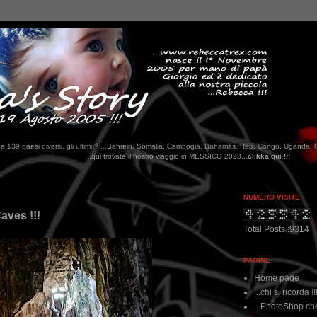
tati da 139 paesi diversi, gli ultimi ? ...Bahrein, Somalia, Cambogia, Bahamas, Rep. Congo, Uganda, 
rovate il nostro viaggio in MESSICO 2023...
clikka qui !!!
NUMERO VISITE
aves !!!
Total Posts :9314
PAGINE
Home page
...chi si ricorda !!
...PhotoShop che