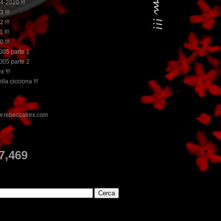
14-2020 !!!
3 !!!
2 !!!
 !!!
0 !!!
2005 parte 1
2005 parte 2
x !!!
lla cicciona !!!
E
7,469