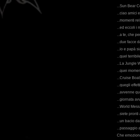
...Sun Bear C
...ciao amici
...momenti rel
...ed eccoli i m
...a te, che pe
...due facce da
...io e papà s
...quel terribi
...La Jungle 
...quei moment
...Cruise Boat
...quegli effe
...avvenne qu
...giornata a
...World Mess
...siete pront
...un bacio d
...passaggio a
Che emozione: 