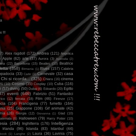
ca
x !!!
67)
Alex ragdoll
(172)
Andrea
(121)
Angelica
)
Apple
(62)
arte
(37)
Aurora
(3)
Australia
(2)
Beatrice
iana
(22)
Barcellona
(15)
Beatles
(10)
letta
(358)
Blues
(157)
Calabria
Birmania
(1)
casa
ppadocia
(33)
Carnevale
(32)
Carlo
(1)
Chi si ricorda...
(325)
cinema
Chiara
(16)
Cosimo
(35)
Cuba
(116)
fù
(10)
Cosplay
(10)
i
(57)
diving
(50)
Egitto
Dubai
(6)
Edoardo
(20)
eventi
(646)
47)
Fabrizio
(51)
Fantastici
Film
(46)
ico
(12)
ferrata
(18)
Firenze
(17)
ncia
(104)
Francigena
(77)
fumetto
(164)
nia
(25)
Giappone
(108)
Gif animate
(42)
nia
(26)
Giorgia
(12)
Glad
(10)
Giovanna
(1)
Halloween
(79)
atemala
(6)
Harry Potter
(10)
esia
(284)
Intelligenza
Inghilterra
(176)
Irlanda
(96)
Islanda
(83)
Istanbul
(44)
Laura
(36)
Lavinia
(75)
book
(1)
Langhe
(2)