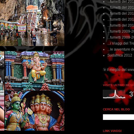
...fumetti del 20
...fumetti del 201
...fumetti del 201
...fumetti del 2011
...fumetti del 201
...fumetti 2009-
...fumetti 2009-
...i Viaggi del Tre
...le avventure de
Sudafrica 2012
ai non perdere tempo, clikka "qui", c'è il meglio del www.rebeccatrex.com
VISITE ULTIMO MES
3
CERCA NEL BLOG
LINK VIAGGI