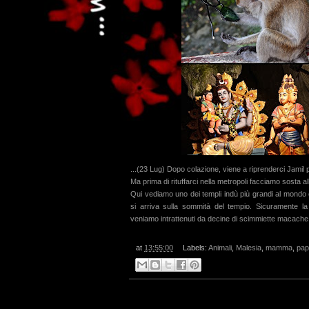
...(23 Lug) Dopo colazione, viene a riprenderci Jamil pe
Ma prima di rituffarci nella metropoli facciamo sosta a
Qui vediamo uno dei templi indù più grandi al mondo c
si arriva sulla sommità del tempio. Sicuramente la
veniamo intrattenuti da decine di scimmiette macache
at
13:55:00
Labels:
Animali
,
Malesia
,
mamma
,
pap