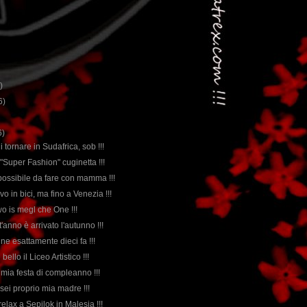
)
6)
6)
i tornare in Sudafrica, sob !!!
 "Super Fashion" cuginetta !!!
possibile da fare con mamma !!!
vo in bici, ma fino a Venezia !!!
wo is megl che One !!!
'anno è arrivato l'autunno !!!
nne esattamente dieci fa !!!
 bello il Liceo Artistico !!!
la mia festa di compleanno !!!
e sei proprio mia madre !!!
relax a Sepilok in Malesia !!!