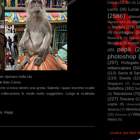
L
Letizia
(22)
libri
(5)
Lucia
Lucca
(26)
(2586)
Manuel
Mar
Mariateresa
(6)
M
Martina
(179)
(1)
montagna
(6
(4)
Musical.ly
(6)
Napoli
nonni
Nicolò
(23)
papà
(
(45)
photoshop
(297)
Portogallo
rebeccatrex
(50
(113)
Sacra di Sa
r riportarci nella city.
(133)
Scuola
(11
lle Batu Caves.
Singapore
(7)
Snap
he si trova dentro una grotta. Salendo i quasi trecento scalini
Sudafrica
(182)
Sv
Televisione
(70
 collocazione lo rende molto suggestivo. Lungo la scalinata
(3)
(227)
Toscana
(1
.
unghie
(8)
Universit
Veronic
Venezia
(7)
à
,
Viaggi
Vill
(15)
Vietnam
(2)
Wided
(5)
...CLIKKA QUI PER 