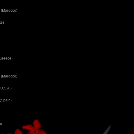
 (Marocco)
tes
(Greece)
 (Marocco)
U.S.A.)
(Spain)
ca