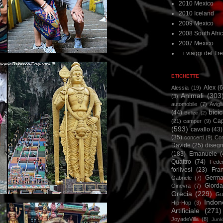
2010 Mexico
2010 Iceland
2009 Mexico
2008 South Afri
2007 Mexico
...i viaggi del Tre
ETICHETTE
Alex
(
Alessia
(19)
Animali
(303
(3)
automobile
(7)
Avigl
bicic
(44)
Belize
(2)
Ca
(21)
camper
(9)
(593)
cavallo
(43)
(35)
concerti
(9)
Cor
Davide
(25)
disegn
(183)
Emanuele
(
Quattro
(74)
Feder
forlivesi
(23)
Fra
Germa
Gabriele
(7)
Giorda
Ginevra
(7)
Grecia
(229)
Gu
Indon
Hip-Hop
(3)
Artificiale
(271)
JoyadeVilla
(8)
Junk