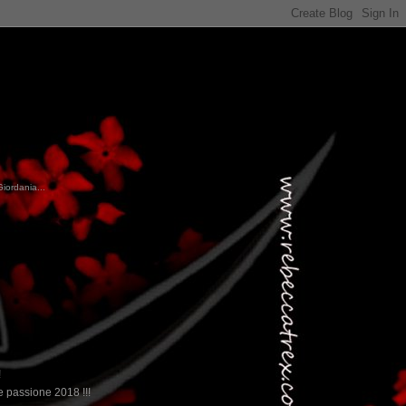
Giordania...
!
 passione 2018 !!!