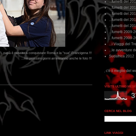
...fumetti del 20
...fumetti del 201
...fumetti del 201
...fumetti del 2011
...fumetti del 201
...fumetti 2009-
...fumetti 2009-
...i Viaggi del Tre
...le avventure de
...papà è riuscito a conquistare Roma e la "sua" Francigena !!!
Sudafrica 2012
...nei prossimi giorni arriveranno anche le foto !!!
..dai non perdere tempo, clikka "qui", c'è il meglio del www.rebeccatrex.com
VISITE ULTIMO MES
3
CERCA NEL BLOG
LINK VIAGGI