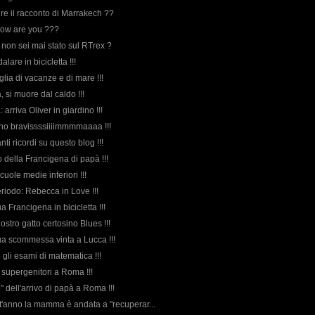
inire il racconto di Marrakech ??
 How are you ???
 non sei mai stato sul RTrex ?
alare in bicicletta !!!
lia di vacanze e di mare !!!
 si muore dal caldo !!!
a: arriva Oliver in giardino !!!
sono bravissssiiiimmmmaaaa !!!
nti ricordi su questo blog !!!
eo della Francigena di papà !!!
 scuole medie inferiori !!!
eriodo: Rebecca in Love !!!
ua Francigena in bicicletta !!!
nostro gatto certosino Blues !!!
sua scommessa vinta a Lucca !!!
o gli esami di matematica !!!
ei supergenitori a Roma !!!
to" dell'arrivo di papà a Roma !!!
t'anno la mamma è andata a "recuperar...