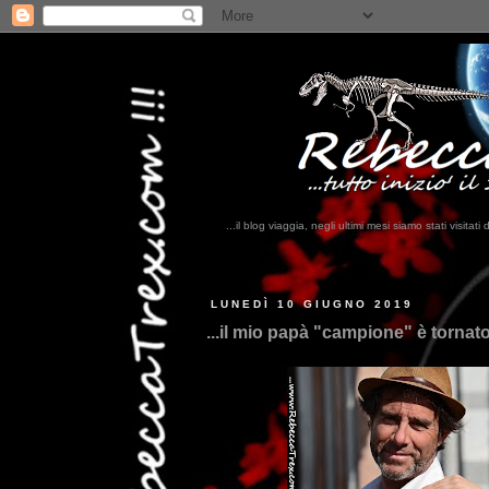
...il blog viaggia, negli ultimi mesi siamo stati visi
...
LUNEDÌ 10 GIUGNO 2019
...il mio papà "campione" è tornato 