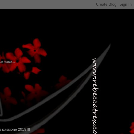
Giordania...
!
 passione 2018 !!!