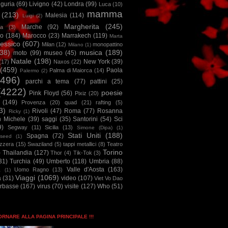
iguria
(69)
Livigno
(42)
Londra
(99)
Luca
(10)
mamma
(213)
Malesia
(114)
Luigi
(2)
Margherita
(245)
Marche
(92)
a
(3)
io
(184)
Marocco
(23)
Marrakech
(119)
Marta
essico
(607)
Milan
(12)
monopattino
Milano
(1)
38)
musica
(189)
moto
(99)
museo
(45)
Natale
(198)
New York
(39)
(17)
Naxos
(22)
(459)
Paola
Palma di Maiorca
(14)
Palermo
(2)
2496)
parchi a tema
(77)
pattini
(25)
(4222)
poesie
Pink Floyd
(56)
Pixiz
(20)
(149)
Provenza
(20)
quad
(21)
rafting
(5)
3)
Rivoli
(47)
Roma
(77)
Rosanna
Ricky
(1)
n Michele
(39)
saggi
(35)
Santorini
(54)
Sci
9)
Segway
(11)
Sicilia
(13)
Simone (Dipa)
(1)
Stati Uniti
(188)
Spagna
(72)
seed
(1)
izzera
(15)
Swaziland
(5)
tappi metallici
(8)
Teatro
Torino
)
Thailandia
(127)
Thor
(4)
Tik-Tok
(3)
31)
Turchia
(49)
Umberto
(118)
Umbria
(88)
Valle d'Aosta
(163)
Uomo Ragno
(13)
à
(1)
Viaggi
(1069)
a
(31)
video
(107)
Viet Vo Dao
arbasse
(167)
virus
(70)
visite
(127)
Who
(51)
TORNARE ALLA PAGINA PRINCIPALE !!!