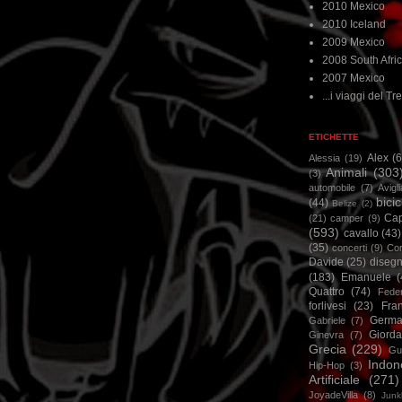
2010 Mexico
2010 Iceland
2009 Mexico
2008 South Afri
2007 Mexico
...i viaggi del Tre
ETICHETTE
Alex
(
Alessia
(19)
Animali
(303
(3)
automobile
(7)
Avigl
bicic
(44)
Belize
(2)
Ca
(21)
camper
(9)
(593)
cavallo
(43)
(35)
concerti
(9)
Cor
Davide
(25)
disegn
(183)
Emanuele
(
Quattro
(74)
Feder
forlivesi
(23)
Fra
Germa
Gabriele
(7)
Giorda
Ginevra
(7)
Grecia
(229)
Gu
Indon
Hip-Hop
(3)
Artificiale
(271)
JoyadeVilla
(8)
Junk