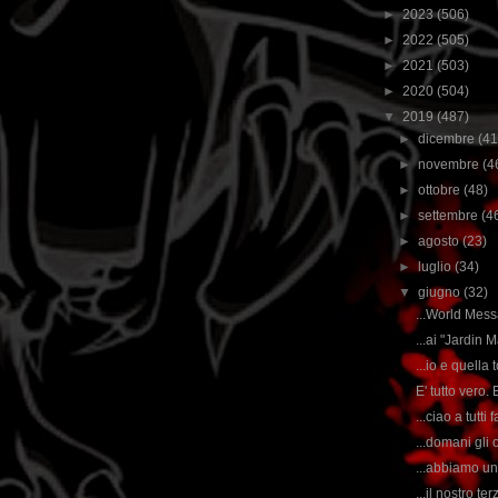
►
2023
(506)
►
2022
(505)
►
2021
(503)
►
2020
(504)
▼
2019
(487)
►
dicembre
(41
►
novembre
(4
►
ottobre
(48)
►
settembre
(4
►
agosto
(23)
►
luglio
(34)
▼
giugno
(32)
...World Messa
...ai "Jardin 
...io e quella t
E' tutto vero. E
...ciao a tutti
...domani gli o
...abbiamo una
...il nostro t