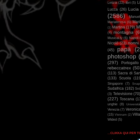
L
Letizia
(22)
libri
(5)
Lucia
Lucca
(26)
(2586)
Manuel
Mar
Mariateresa
(6)
M
Martina
(179)
(1)
montagna
(6
(4)
Musical.ly
(6)
Napoli
nonni
Nicolò
(23)
papà
(
(45)
photoshop
(297)
Portogallo
rebeccatrex
(50
(113)
Sacra di Sa
(133)
Scuola
(11
Singapore
(7)
Snap
Sudafrica
(182)
Sv
Televisione
(70
(3)
(227)
Toscana
(1
unghie
(8)
Universit
Veronic
Venezia
(7)
Vill
(15)
Vietnam
(2)
Wided
(5)
...CLIKKA QUI PER 