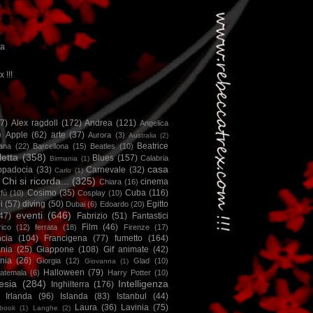
ca
x !!!
67)
Alex ragdoll
(172)
Andrea
(121)
Angelica
)
Apple
(62)
arte
(37)
Aurora
(3)
Australia
(2)
Beatrice
iana
(22)
Barcellona
(15)
Beatles
(10)
letta
(358)
Blues
(157)
Calabria
Birmania
(1)
casa
ppadocia
(33)
Carnevale
(32)
Carlo
(1)
Chi si ricorda...
(325)
cinema
Chiara
(16)
Cosimo
(35)
Cuba
(116)
fù
(10)
Cosplay
(10)
i
(57)
diving
(50)
Egitto
Dubai
(6)
Edoardo
(20)
eventi
(646)
47)
Fabrizio
(51)
Fantastici
Film
(46)
ico
(12)
ferrata
(18)
Firenze
(17)
ncia
(104)
Francigena
(77)
fumetto
(164)
nia
(25)
Giappone
(108)
Gif animate
(42)
nia
(26)
Giorgia
(12)
Glad
(10)
Giovanna
(1)
Halloween
(79)
atemala
(6)
Harry Potter
(10)
esia
(284)
Intelligenza
Inghilterra
(176)
Irlanda
(96)
Islanda
(83)
Istanbul
(44)
Laura
(36)
Lavinia
(75)
book
(1)
Langhe
(2)