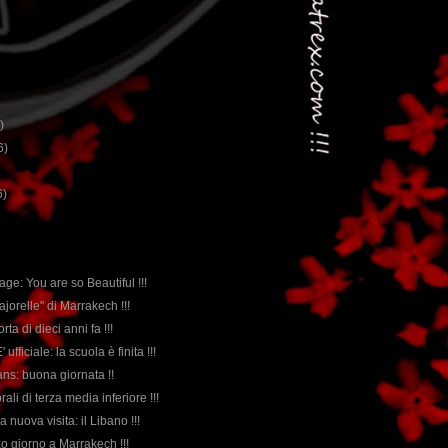
)
6)
6)
ge: You are so Beautiful !!!
Majorelle" di Marrakech !!!
orta di dieci anni fa !!!
' ufficiale: la scuola è finita !!!
 fans: buona giornata !!
rali di terza media inferiore !!!
 nuova visita: il Libano !!!
erzo giorno a Marrakech !!!