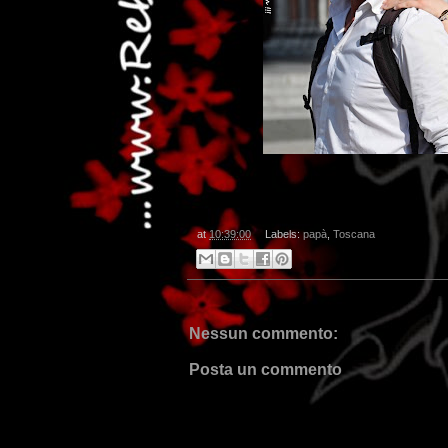
.
at
10:39:00
Labels:
papà
,
Toscana
Nessun commento:
Posta un commento