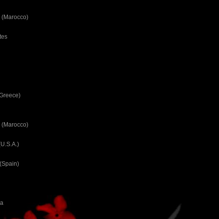
 (Marocco)
tes
(Greece)
 (Marocco)
U.S.A.)
(Spain)
ca