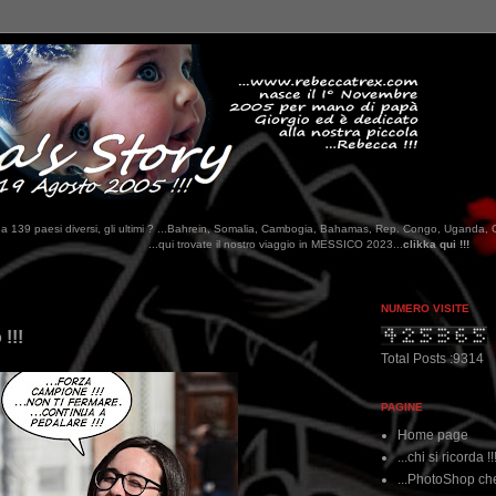
tati da 139 paesi diversi, gli ultimi ? ...Bahrein, Somalia, Cambogia, Bahamas, Rep. Congo, Uganda, 
qui trovate il nostro viaggio in MESSICO 2023...
clikka qui !!!
NUMERO VISITE
!!!
Total Posts :9314
PAGINE
Home page
...chi si ricorda !!
...PhotoShop che