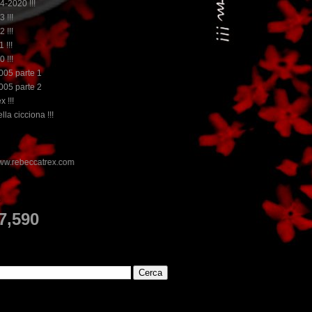
14-2020 !!!
3 !!!
2 !!!
 !!!
0 !!!
2005 parte 1
2005 parte 2
x !!!
lla cicciona !!!
E
7,590