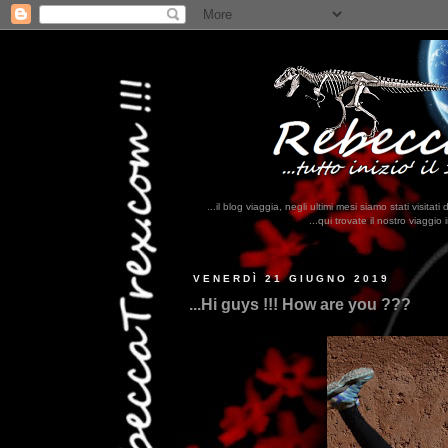
...il blog viaggia, negli ultimi mesi siamo stati visi
...qui trovate il nostro viaggio in MESSICO 2023...
clikka qui !!
VENERDÌ 21 GIUGNO 2019
...Hi guys !!! How are you ???