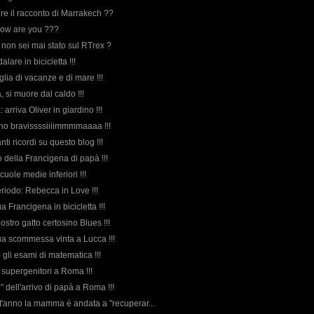
inire il racconto di Marrakech ??
 How are you ???
 non sei mai stato sul RTrex ?
alare in bicicletta !!!
lia di vacanze e di mare !!!
 si muore dal caldo !!!
a: arriva Oliver in giardino !!!
sono bravissssiiiimmmmaaaa !!!
nti ricordi su questo blog !!!
eo della Francigena di papà !!!
 scuole medie inferiori !!!
eriodo: Rebecca in Love !!!
ua Francigena in bicicletta !!!
nostro gatto certosino Blues !!!
sua scommessa vinta a Lucca !!!
o gli esami di matematica !!!
ei supergenitori a Roma !!!
to" dell'arrivo di papà a Roma !!!
t'anno la mamma è andata a "recuperar...