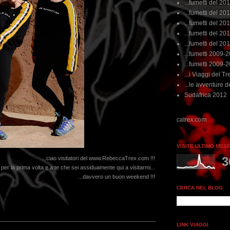
...fumetti del 20
...fumetti del 201
...fumetti del 201
...fumetti del 2011
...fumetti del 201
...fumetti 2009-
...fumetti 2009-
...i Viaggi del Tre
...le avventure de
Sudafrica 2012
VISITE ULTIMO MES
3
...ciao visitatori del www.RebeccaTrex.com !!!
ui per la prima volta e a te che sei assiduamente qui a visitarmi...
...davvero un buon weekend !!!
CERCA NEL BLOG
LINK VIAGGI