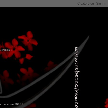
Giordania...
!
 passione 2018 !!!