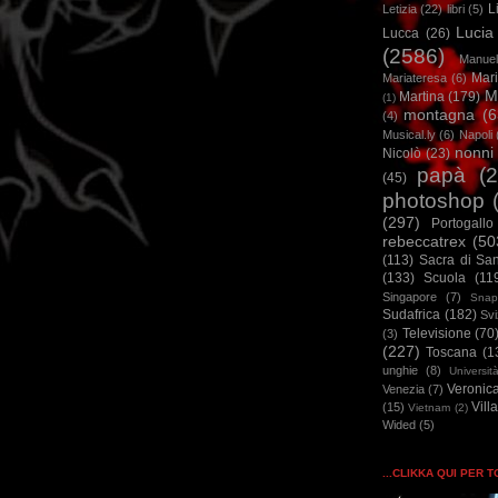
L
Letizia
(22)
libri
(5)
Lucia
Lucca
(26)
(2586)
Manuel
Mar
Mariateresa
(6)
M
Martina
(179)
(1)
montagna
(6
(4)
Musical.ly
(6)
Napoli
nonni
Nicolò
(23)
papà
(
(45)
photoshop
(297)
Portogallo
rebeccatrex
(50
(113)
Sacra di Sa
(133)
Scuola
(11
Singapore
(7)
Snap
Sudafrica
(182)
Sv
Televisione
(70
(3)
(227)
Toscana
(1
unghie
(8)
Universit
Veronic
Venezia
(7)
Vill
(15)
Vietnam
(2)
Wided
(5)
...CLIKKA QUI PER 