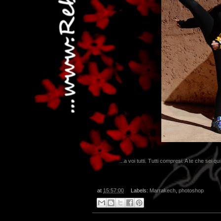
...a voi tutti. Tutti compresi. A te che sei q
at
15:57:00
Labels:
Marrakech
,
photoshop