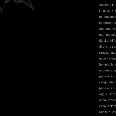
..riuscire a f
...Hi guys !!!
...ma davvero
...io adoro ped
...abbiamo vog
...mamma mia,
...dieci anni f
...direi che 
...ragazzi, qua
...ecco il vid
...ho finito le
...in questo p
...papà e la s
...i sogni del 
...papà e la 
...oggi ci son
...eccoli i mi
...ecco la "fo
...anche ques