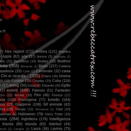
ca
x !!!
67)
Alex ragdoll
(172)
Andrea
(121)
Angelica
)
Apple
(62)
arte
(37)
Aurora
(3)
Australia
(2)
Beatrice
iana
(22)
Barcellona
(15)
Beatles
(10)
letta
(358)
Blues
(157)
Calabria
Birmania
(1)
casa
ppadocia
(33)
Carnevale
(32)
Carlo
(1)
Chi si ricorda...
(325)
cinema
Chiara
(16)
Cosimo
(35)
Cuba
(116)
fù
(10)
Cosplay
(10)
i
(57)
diving
(50)
Egitto
Dubai
(6)
Edoardo
(20)
eventi
(646)
47)
Fabrizio
(51)
Fantastici
Film
(46)
ico
(12)
ferrata
(18)
Firenze
(17)
ncia
(104)
Francigena
(77)
fumetto
(164)
nia
(25)
Giappone
(108)
Gif animate
(42)
nia
(26)
Giorgia
(12)
Glad
(10)
Giovanna
(1)
Halloween
(79)
atemala
(6)
Harry Potter
(10)
esia
(284)
Intelligenza
Inghilterra
(176)
Irlanda
(96)
Islanda
(83)
Istanbul
(44)
Laura
(36)
Lavinia
(75)
book
(1)
Langhe
(2)