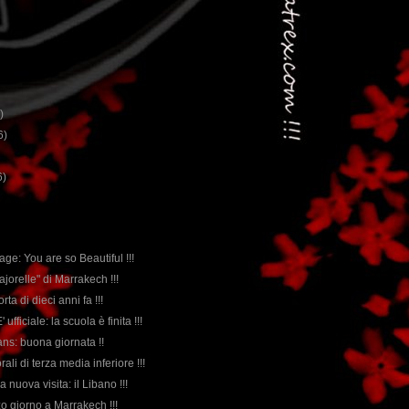
)
6)
6)
ge: You are so Beautiful !!!
Majorelle" di Marrakech !!!
orta di dieci anni fa !!!
' ufficiale: la scuola è finita !!!
 fans: buona giornata !!
rali di terza media inferiore !!!
 nuova visita: il Libano !!!
erzo giorno a Marrakech !!!