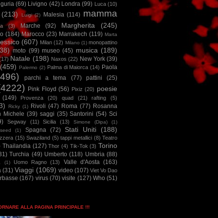
iguria
(69)
Livigno
(42)
Londra
(99)
Luca
(10)
mamma
(213)
Malesia
(114)
Luigi
(2)
Margherita
(245)
Marche
(92)
a
(3)
io
(184)
Marocco
(23)
Marrakech
(119)
Marta
essico
(607)
Milan
(12)
monopattino
Milano
(1)
38)
musica
(189)
moto
(99)
museo
(45)
Natale
(198)
New York
(39)
(17)
Naxos
(22)
(459)
Paola
Palma di Maiorca
(14)
Palermo
(2)
2496)
parchi a tema
(77)
pattini
(25)
(4222)
poesie
Pink Floyd
(56)
Pixiz
(20)
(149)
Provenza
(20)
quad
(21)
rafting
(5)
3)
Rivoli
(47)
Roma
(77)
Rosanna
Ricky
(1)
n Michele
(39)
saggi
(35)
Santorini
(54)
Sci
9)
Segway
(11)
Sicilia
(13)
Simone (Dipa)
(1)
Stati Uniti
(188)
Spagna
(72)
seed
(1)
izzera
(15)
Swaziland
(5)
tappi metallici
(8)
Teatro
Torino
)
Thailandia
(127)
Thor
(4)
Tik-Tok
(3)
31)
Turchia
(49)
Umberto
(118)
Umbria
(88)
Valle d'Aosta
(163)
Uomo Ragno
(13)
à
(1)
Viaggi
(1069)
a
(31)
video
(107)
Viet Vo Dao
arbasse
(167)
virus
(70)
visite
(127)
Who
(51)
TORNARE ALLA PAGINA PRINCIPALE !!!