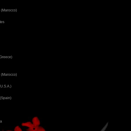
 (Marocco)
tes
(Greece)
 (Marocco)
U.S.A.)
(Spain)
ca