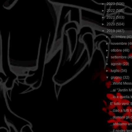
►
2023
(506)
►
2022
(505)
►
2021
(503)
►
2020
(504)
▼
2019
(487)
►
dicembre
(41
►
novembre
(4
►
ottobre
(48)
►
settembre
(4
►
agosto
(23)
►
luglio
(34)
▼
giugno
(32)
...World Messa
...ai "Jardin 
...io e quella t
E' tutto vero. E
...ciao a tutti
...domani gli o
...abbiamo una
...il nostro t