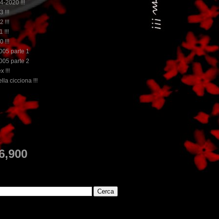
14-2020 !!!
3 !!!
2 !!!
 !!!
0 !!!
2005 parte 1
2005 parte 2
x !!!
lla cicciona !!!
...dai non perdere tempo, clikka "qui", c'è il meglio d
E
6,900