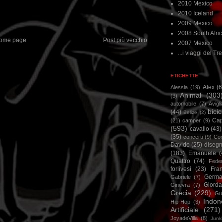
2010 Mexico
2010 Iceland
2009 Mexico
2008 South Afri
ome page
Post più vecchio
2007 Mexico
...i viaggi del Tre
ETICHETTE
Alex
(
Alessia
(19)
Animali
(303
(3)
automobile
(7)
Avigl
bicic
(44)
Belize
(2)
Ca
(21)
camper
(9)
(593)
cavallo
(43)
(35)
concerti
(9)
Cor
Davide
(25)
disegn
(183)
Emanuele
(
Quattro
(74)
Feder
forlivesi
(23)
Fra
Germa
Gabriele
(7)
Giorda
Ginevra
(7)
Grecia
(229)
Gu
Indon
Hip-Hop
(3)
Artificiale
(271)
JoyadeVilla
(8)
Junk