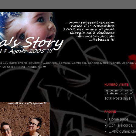
tati da 139 paesi diversi, gli ultimi ? ...Bahrein, Somalia, Cambogia, Bahamas, Rep. Congo, Uganda, 
!
NUMERO VISITE
Total Posts :9314
PAGINE
Home page
...chi si ricorda !!
...PhotoShop che