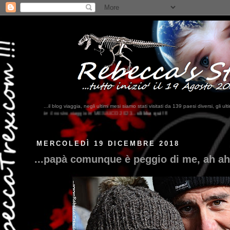
...il blog viaggia, negli ultimi mesi siamo stati visitati da 139 paesi diversi, 
o in MESSICO 2023...
clikka qui !!!
MERCOLEDÌ 19 DICEMBRE 2018
...papà comunque è peggio di me, ah ah 