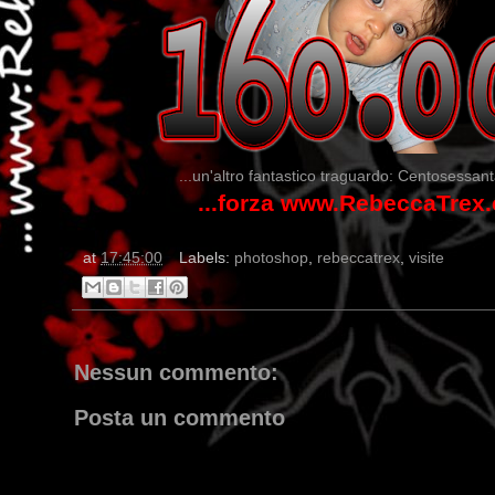
...un'altro fantastico traguardo: Centosessanta
...forza www.RebeccaTrex.
at
17:45:00
Labels:
photoshop
,
rebeccatrex
,
visite
...dai non perdere tempo, clikka 
Nessun commento:
Posta un commento