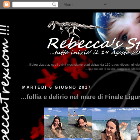
...il blog viaggia, negli ultimi mesi siamo stati visitati da 139 paesi diversi, 
...qui trovate il nostro viaggio in MESSICO 2023...
clikka qui !!!
MARTEDÌ 6 GIUGNO 2017
...follia e delirio nel mare di Finale Ligur