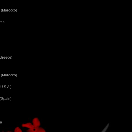
 (Marocco)
tes
(Greece)
 (Marocco)
U.S.A.)
(Spain)
ca