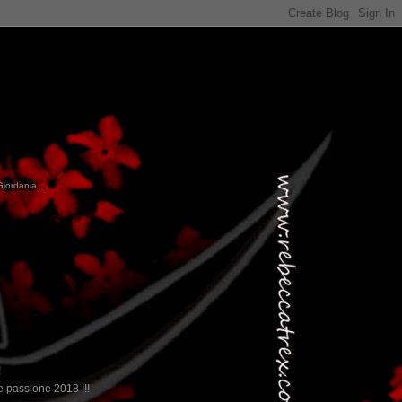
Giordania...
!
 passione 2018 !!!