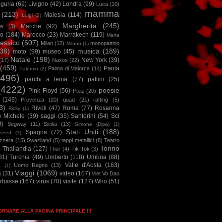
iguria
(69)
Livigno
(42)
Londra
(99)
Luca
(10)
mamma
(213)
Malesia
(114)
Luigi
(2)
Margherita
(245)
Marche
(92)
a
(3)
io
(184)
Marocco
(23)
Marrakech
(119)
Marta
essico
(607)
Milan
(12)
monopattino
Milano
(1)
38)
musica
(189)
moto
(99)
museo
(45)
Natale
(198)
New York
(39)
(17)
Naxos
(22)
(459)
Paola
Palma di Maiorca
(14)
Palermo
(2)
2496)
parchi a tema
(77)
pattini
(25)
(4222)
poesie
Pink Floyd
(56)
Pixiz
(20)
(149)
Provenza
(20)
quad
(21)
rafting
(5)
3)
Rivoli
(47)
Roma
(77)
Rosanna
Ricky
(1)
n Michele
(39)
saggi
(35)
Santorini
(54)
Sci
9)
Segway
(11)
Sicilia
(13)
Simone (Dipa)
(1)
Stati Uniti
(188)
Spagna
(72)
seed
(1)
izzera
(15)
Swaziland
(5)
tappi metallici
(8)
Teatro
Torino
)
Thailandia
(127)
Thor
(4)
Tik-Tok
(3)
31)
Turchia
(49)
Umberto
(118)
Umbria
(88)
Valle d'Aosta
(163)
Uomo Ragno
(13)
à
(1)
Viaggi
(1069)
a
(31)
video
(107)
Viet Vo Dao
arbasse
(167)
virus
(70)
visite
(127)
Who
(51)
TORNARE ALLA PAGINA PRINCIPALE !!!