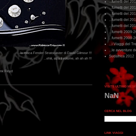
...fumetti del 20
...fumetti del 201
...fumetti del 201
...fumetti del 2011
...fumetti del 201
...fumetti 2009-
...fumetti 2009-
...i Viaggi del Tre
...le avventure de
...la mitica Fender Stratocaster di David Gilmour !!!
Sudafrica 2012
...ehiii, alza il volume, ah ah ah !!!
ink Floyd
VISITE ULTIMO MES
NaN
CERCA NEL BLOG
LINK VIAGGI