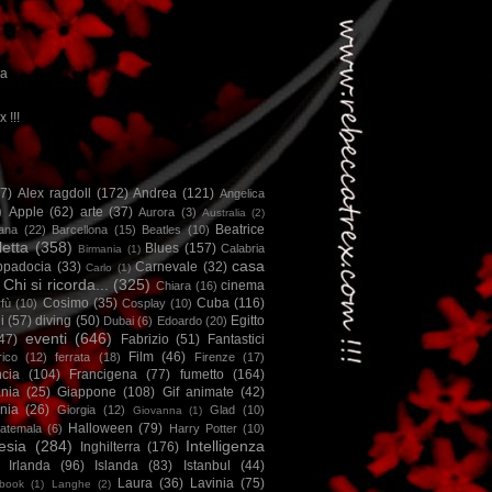
ca
x !!!
67)
Alex ragdoll
(172)
Andrea
(121)
Angelica
)
Apple
(62)
arte
(37)
Aurora
(3)
Australia
(2)
Beatrice
iana
(22)
Barcellona
(15)
Beatles
(10)
letta
(358)
Blues
(157)
Calabria
Birmania
(1)
casa
ppadocia
(33)
Carnevale
(32)
Carlo
(1)
Chi si ricorda...
(325)
cinema
Chiara
(16)
Cosimo
(35)
Cuba
(116)
fù
(10)
Cosplay
(10)
i
(57)
diving
(50)
Egitto
Dubai
(6)
Edoardo
(20)
eventi
(646)
47)
Fabrizio
(51)
Fantastici
Film
(46)
ico
(12)
ferrata
(18)
Firenze
(17)
ncia
(104)
Francigena
(77)
fumetto
(164)
nia
(25)
Giappone
(108)
Gif animate
(42)
nia
(26)
Giorgia
(12)
Glad
(10)
Giovanna
(1)
Halloween
(79)
atemala
(6)
Harry Potter
(10)
esia
(284)
Intelligenza
Inghilterra
(176)
Irlanda
(96)
Islanda
(83)
Istanbul
(44)
Laura
(36)
Lavinia
(75)
book
(1)
Langhe
(2)