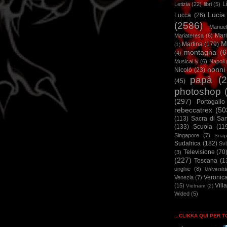
L
Letizia
(22)
libri
(5)
Lucia
Lucca
(26)
(2586)
Manuel
Mar
Mariateresa
(6)
M
Martina
(179)
(1)
montagna
(6
(4)
Musical.ly
(6)
Napoli
nonni
Nicolò
(23)
papà
(
(45)
photoshop
(297)
Portogallo
rebeccatrex
(50
(113)
Sacra di Sa
(133)
Scuola
(11
Singapore
(7)
Snap
Sudafrica
(182)
Sv
Televisione
(70
(3)
(227)
Toscana
(1
unghie
(8)
Universit
Veronic
Venezia
(7)
Vill
(15)
Vietnam
(2)
Wided
(5)
...CLIKKA QUI PER 