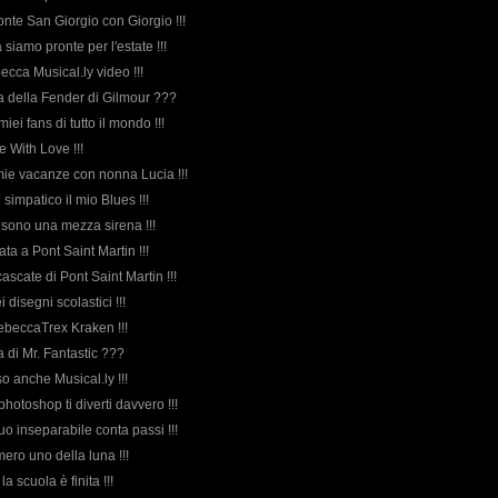
onte San Giorgio con Giorgio !!!
siamo pronte per l'estate !!!
becca Musical.ly video !!!
rda della Fender di Gilmour ???
miei fans di tutto il mondo !!!
e With Love !!!
 mie vacanze con nonna Lucia !!!
e simpatico il mio Blues !!!
on sono una mezza sirena !!!
iata a Pont Saint Martin !!!
 cascate di Pont Saint Martin !!!
i disegni scolastici !!!
ebeccaTrex Kraken !!!
da di Mr. Fantastic ???
o anche Musical.ly !!!
 photoshop ti diverti davvero !!!
suo inseparabile conta passi !!!
umero uno della luna !!!
 la scuola è finita !!!