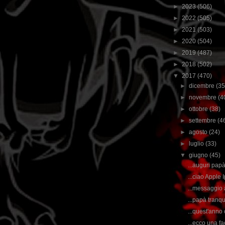
►
2023
(506)
►
2022
(505)
►
2021
(503)
►
2020
(504)
►
2019
(487)
►
2018
(502)
▼
2017
(470)
►
dicembre
(35
►
novembre
(4
►
ottobre
(38)
►
settembre
(4
►
agosto
(24)
►
luglio
(33)
▼
giugno
(45)
...auguri papà
...ciao Apple 
...messaggio a
...papà tranqui
...quest'anno 
...ecco una fac