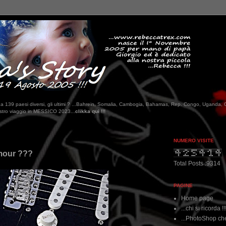
tati da 139 paesi diversi, gli ultimi ? ...Bahrein, Somalia, Cambogia, Bahamas, Rep. Congo, Uganda, 
..
clikka qui !!!
NUMERO VISITE
ilmour ???
Total Posts :9314
PAGINE
Home page
...chi si ricorda !!
...PhotoShop che