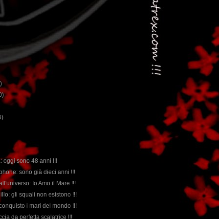
)
0)
6)
: oggi sono 48 anni !!!
Iphone: sono già dieci anni !!!
ll'universo: Io Amo il Mare !!!
llo: gli squali non esistono !!!
conquisto i mari del mondo !!!
cia da perfetta scalatrice !!!