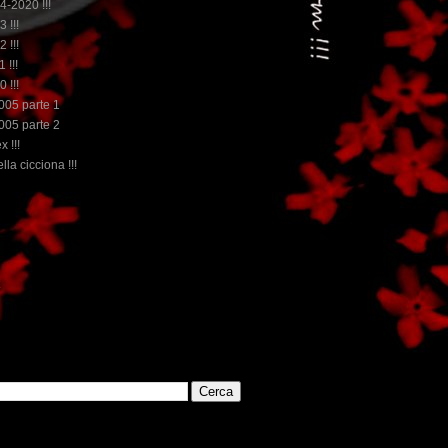
14-2020 !!!
3 !!!
2 !!!
 !!!
0 !!!
2005 parte 1
2005 parte 2
x !!!
lla cicciona !!!
...dai non perdere tempo, clikka "qui", c'è il meglio del www.reb
E