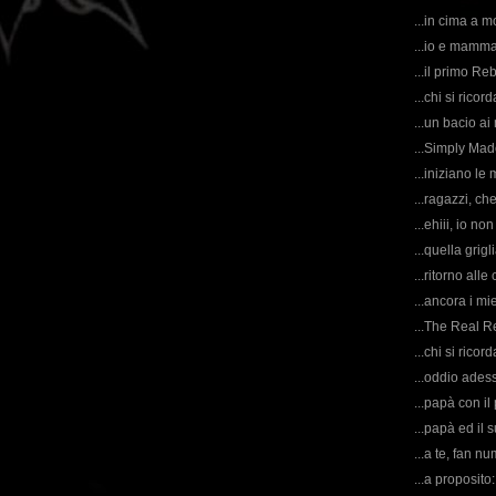
...in cima a m
...io e mamma 
...il primo Re
...chi si rico
...un bacio ai 
...Simply Mad
...iniziano le
...ragazzi, ch
...ehiii, io n
...quella grigl
...ritorno alle
...ancora i mie
...The Real R
...chi si ricor
...oddio adess
...papà con il
...papà ed il 
...a te, fan n
...a proposito: