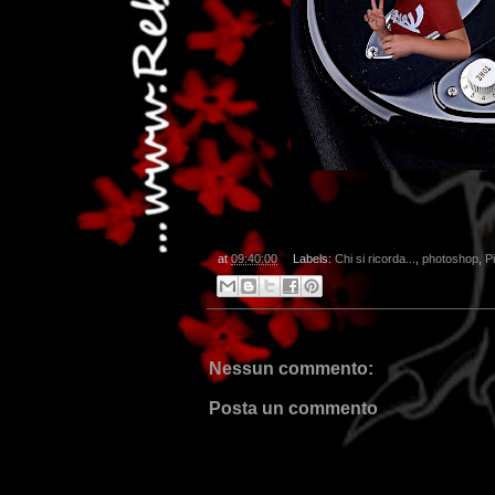
at
09:40:00
Labels:
Chi si ricorda...
,
photoshop
,
P
Nessun commento:
Posta un commento