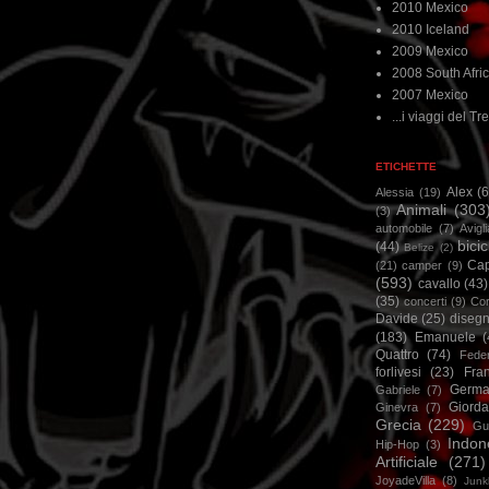
2010 Mexico
2010 Iceland
2009 Mexico
2008 South Afri
2007 Mexico
...i viaggi del Tre
ETICHETTE
Alex
(
Alessia
(19)
Animali
(303
(3)
automobile
(7)
Avigl
bicic
(44)
Belize
(2)
Ca
(21)
camper
(9)
(593)
cavallo
(43)
(35)
concerti
(9)
Cor
Davide
(25)
disegn
(183)
Emanuele
(
Quattro
(74)
Feder
forlivesi
(23)
Fra
Germa
Gabriele
(7)
Giorda
Ginevra
(7)
Grecia
(229)
Gu
Indon
Hip-Hop
(3)
Artificiale
(271)
JoyadeVilla
(8)
Junk