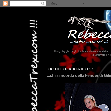
...il blog viaggia, negli ultimi mesi siamo stati visi
...qui trovate il nostro viaggio in MESSICO 2023.
LUNEDÌ 26 GIUGNO 2017
...chi si ricorda della Fender di G