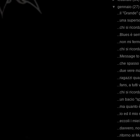
▼
gennaio
(27)
...il "Grande"
...una superso
...chi si rico
...Blues è sem
...non mi fer
...chi si rico
...Message to
...che spasso 
...due vere ma
...ragazzi qu
...fans, a tut
...chi si rico
...un bacio "s
...ma quanto 
...io ed il mio
...eccoli i mie
...davvero, no
...ritorno al 