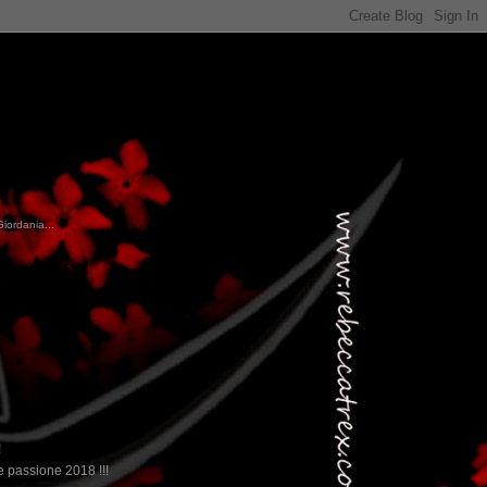
Giordania...
!
 passione 2018 !!!