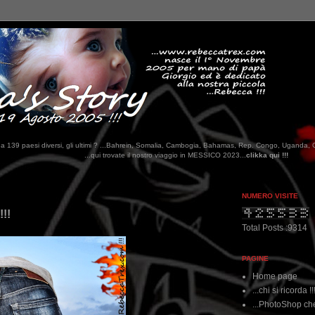
tati da 139 paesi diversi, gli ultimi ? ...Bahrein, Somalia, Cambogia, Bahamas, Rep. Congo, Uganda, 
...qui trovate il nostro viaggio in MESSICO 2023...
clikka qui !!!
NUMERO VISITE
!!!
Total Posts :9314
PAGINE
Home page
...chi si ricorda !!
...PhotoShop che