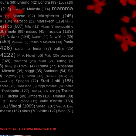
iguria
(69)
Livigno
(42)
Londra
(99)
Luca
(10)
mamma
(213)
Malesia
(114)
Luigi
(2)
Margherita
(245)
Marche
(92)
a
(3)
io
(184)
Marocco
(23)
Marrakech
(119)
Marta
essico
(607)
Milan
(12)
monopattino
Milano
(1)
38)
musica
(189)
moto
(99)
museo
(45)
Natale
(198)
New York
(39)
(17)
Naxos
(22)
(459)
Paola
Palma di Maiorca
(14)
Palermo
(2)
2496)
parchi a tema
(77)
pattini
(25)
(4222)
poesie
Pink Floyd
(56)
Pixiz
(20)
(149)
Provenza
(20)
quad
(21)
rafting
(5)
3)
Rivoli
(47)
Roma
(77)
Rosanna
Ricky
(1)
n Michele
(39)
saggi
(35)
Santorini
(54)
Sci
9)
Segway
(11)
Sicilia
(13)
Simone (Dipa)
(1)
Stati Uniti
(188)
Spagna
(72)
seed
(1)
izzera
(15)
Swaziland
(5)
tappi metallici
(8)
Teatro
Torino
)
Thailandia
(127)
Thor
(4)
Tik-Tok
(3)
31)
Turchia
(49)
Umberto
(118)
Umbria
(88)
Valle d'Aosta
(163)
Uomo Ragno
(13)
à
(1)
Viaggi
(1069)
a
(31)
video
(107)
Viet Vo Dao
arbasse
(167)
virus
(70)
visite
(127)
Who
(51)
TORNARE ALLA PAGINA PRINCIPALE !!!