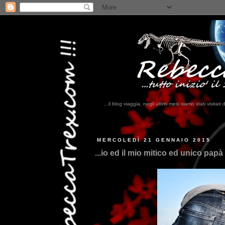
...il blog viaggia, negli ultimi mesi siamo stati visi
MERCOLEDÌ 21 GENNAIO 2015
...io ed il mio mitico ed unico papà 