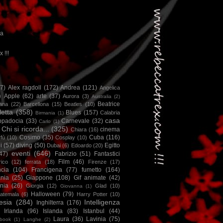
ca
x !!!
67)
Alex ragdoll
(172)
Andrea
(121)
Angelica
)
Apple
(62)
arte
(37)
Aurora
(3)
Australia
(2)
Beatrice
iana
(22)
Barcellona
(15)
Beatles
(10)
letta
(358)
Blues
(157)
Calabria
Birmania
(1)
casa
ppadocia
(33)
Carnevale
(32)
Carlo
(1)
Chi si ricorda...
(325)
cinema
Chiara
(16)
Cosimo
(35)
Cuba
(116)
fù
(10)
Cosplay
(10)
i
(57)
diving
(50)
Egitto
Dubai
(6)
Edoardo
(20)
eventi
(646)
47)
Fabrizio
(51)
Fantastici
Film
(46)
ico
(12)
ferrata
(18)
Firenze
(17)
ncia
(104)
Francigena
(77)
fumetto
(164)
nia
(25)
Giappone
(108)
Gif animate
(42)
nia
(26)
Giorgia
(12)
Glad
(10)
Giovanna
(1)
Halloween
(79)
atemala
(6)
Harry Potter
(10)
esia
(284)
Intelligenza
Inghilterra
(176)
Irlanda
(96)
Islanda
(83)
Istanbul
(44)
Laura
(36)
Lavinia
(75)
book
(1)
Langhe
(2)