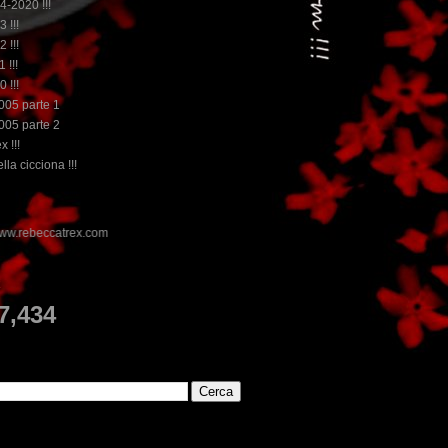
14-2020 !!!
3 !!!
2 !!!
 !!!
0 !!!
2005 parte 1
2005 parte 2
x !!!
lla cicciona !!!
E
7,434