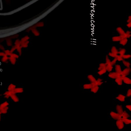
)
3)
1)