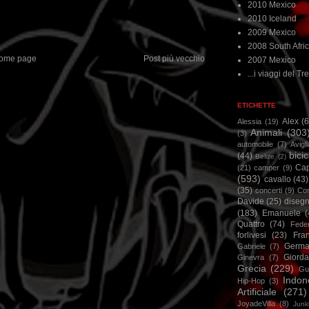
2010 Mexico
2010 Iceland
2009 Mexico
2008 South Afri
ome page
Post più vecchio
2007 Mexico
...i viaggi del Tre
ETICHETTE
Alex
(
Alessia
(19)
Animali
(303
(3)
automobile
(7)
Avigl
bicic
(44)
Belize
(2)
Ca
(21)
camper
(9)
(593)
cavallo
(43)
(35)
concerti
(9)
Cor
Davide
(25)
disegn
(183)
Emanuele
(
Quattro
(74)
Feder
forlivesi
(23)
Fra
Germa
Gabriele
(7)
Giorda
Ginevra
(7)
Grecia
(229)
Gu
Indon
Hip-Hop
(3)
Artificiale
(271)
JoyadeVilla
(8)
Junk