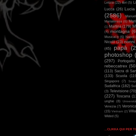
L
Letizia
(22)
libri
(5)
Lucia
Lucca
(26)
(2586)
Manuel
Mar
Mariateresa
(6)
M
Martina
(179)
(1)
montagna
(6
(4)
Musical.ly
(6)
Napoli
nonni
Nicolò
(23)
papà
(
(45)
photoshop
(297)
Portogallo
rebeccatrex
(50
(113)
Sacra di Sa
(133)
Scuola
(11
Singapore
(7)
Snap
Sudafrica
(182)
Sv
Televisione
(70
(3)
(227)
Toscana
(1
unghie
(8)
Universit
Veronic
Venezia
(7)
Vill
(15)
Vietnam
(2)
Wided
(5)
...CLIKKA QUI PER 