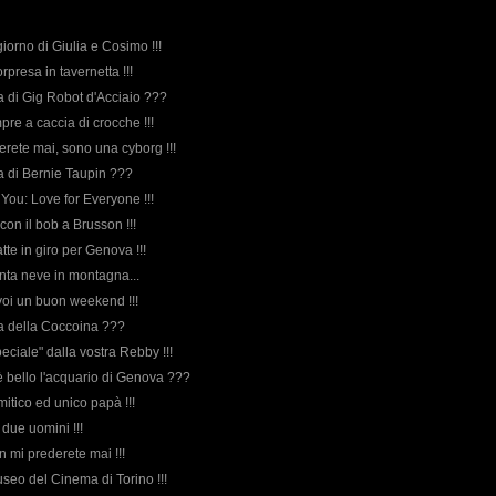
 giorno di Giulia e Cosimo !!!
rpresa in tavernetta !!!
rda di Gig Robot d'Acciaio ???
pre a caccia di crocche !!!
merete mai, sono una cyborg !!!
rda di Bernie Taupin ???
 You: Love for Everyone !!!
con il bob a Brusson !!!
tte in giro per Genova !!!
anta neve in montagna...
ti voi un buon weekend !!!
rda della Coccoina ???
peciale" dalla vostra Rebby !!!
è bello l'acquario di Genova ???
 mitico ed unico papà !!!
i due uomini !!!
n mi prederete mai !!!
Museo del Cinema di Torino !!!