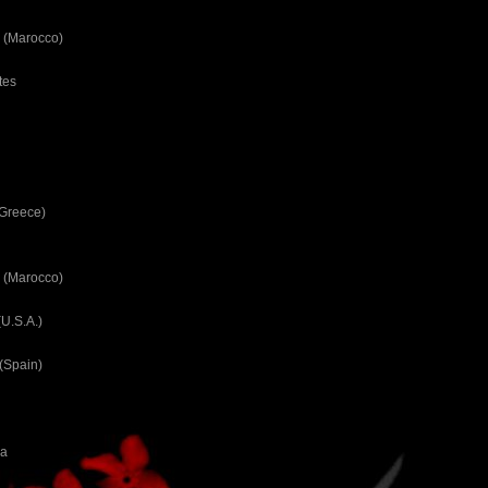
 (Marocco)
tes
(Greece)
 (Marocco)
U.S.A.)
(Spain)
ca