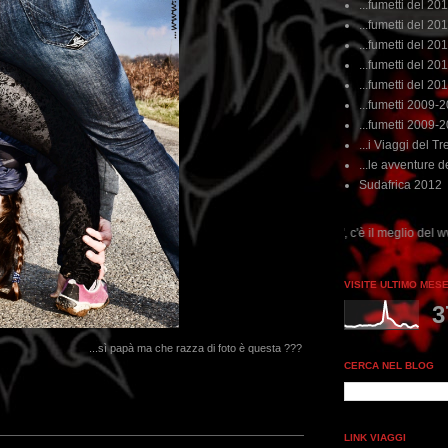
...fumetti del 20
...fumetti del 201
...fumetti del 201
...fumetti del 2011
...fumetti del 201
...fumetti 2009-
...fumetti 2009-
...i Viaggi del Tre
...le avventure de
Sudafrica 2012
...dai non perdere tempo, clikka "qui", c'è il meglio del www.rebeccatrex.com
VISITE ULTIMO MES
3
...sì papà ma che razza di foto è questa ???
CERCA NEL BLOG
LINK VIAGGI