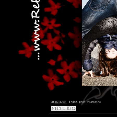
at
15:56:00
Labels:
papà
,
Villarbasse