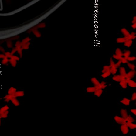
)
3)
1)