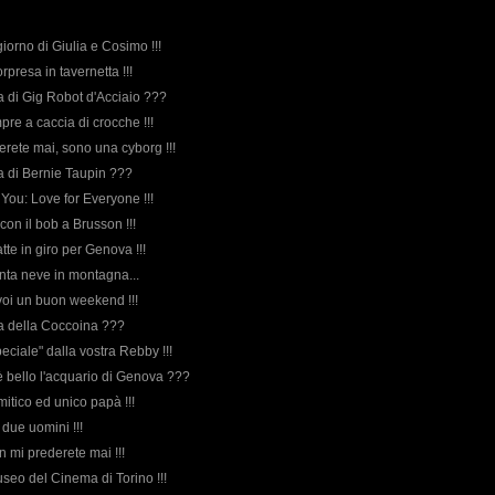
 giorno di Giulia e Cosimo !!!
rpresa in tavernetta !!!
rda di Gig Robot d'Acciaio ???
pre a caccia di crocche !!!
merete mai, sono una cyborg !!!
rda di Bernie Taupin ???
 You: Love for Everyone !!!
con il bob a Brusson !!!
tte in giro per Genova !!!
anta neve in montagna...
ti voi un buon weekend !!!
rda della Coccoina ???
peciale" dalla vostra Rebby !!!
è bello l'acquario di Genova ???
 mitico ed unico papà !!!
i due uomini !!!
n mi prederete mai !!!
Museo del Cinema di Torino !!!