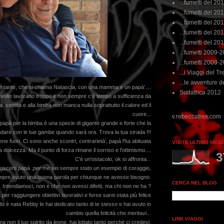
...fumetti del 20
...fumetti del 201
...fumetti del 201
...fumetti del 2011
...fumetti del 201
...fumetti 2009-
...fumetti 2009-
...i Viaggi del Tre
...le avventure de
me tante, che si chiama Natascia, con una mamma e un papà'....
Sudafrica 2012
, a volte lavorano troppo e non sempre c'è tempo a sufficienza da
 sentita e alla bimba non manca nulla soprattutto il calore ed il
cuore...
papà per la bimba è una specie di gigante grande e forte che la
ndare con le tue gambe quando sarà ora. Trova la tua strada !!!
ene fuori. Ci sono anche scontri, contrarietà', papà l'ha abituata
VISITE ULTIMO MES
dolcezza. Ma il punto di forza rimane il sorriso e l'ottimismo....
3
C'è un'ostacolo, ok si affronta...
 conoscerti papà ,per me sei sempre stato un esempio di coraggio,
sempre avuto una buona parola per chiunque ne avesse bisogno.
CERCA NEL BLOG
Intendiamoci, non è che non avessi difetti, ma chi non ne ha ?
per raggiungere obiettivi lavorativi e forse sarei stata più felice
do è nata Rebby le hai dedicato tanto di te stesso e hai avuto in
cambio quella felicità che meritavi...
LINK VIAGGI
ma non il tuo spirito da leone, hai lottato tanto perchè ci credevi,