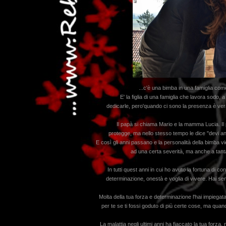
...c'è una bimba in una famiglia co
E' la figlia di una famiglia che lavora sodo
dedicarle, pero'quando ci sono la presenza è vera,
Il papà si chiama Mario e la mamma Lucia. Il 
protegge, ma nello stesso tempo le dice "devi a
E così gli anni passano e la personalità della bimba vi
ad una certa severità, ma anche a tanta 
In tutti quest anni in cui ho avuto la fortuna di
determinazione, onestà e voglia di vivere. Hai 
Molta della tua forza e determinazione l'hai impiegata 
per te se ti fossi goduto di più certe cose, ma quan
La malattia negli ultimi anni ha fiaccato la tua forza, 