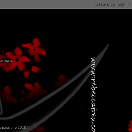
Giordania...
!
 passione 2018 !!!