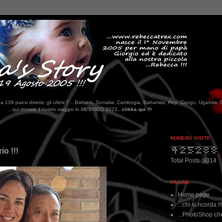
tati da 139 paesi diversi, gli ultimi ? ...Bahrein, Somalia, Cambogia, Bahamas, Rep. Congo, Uganda, 
gio in MESSICO 2023...
clikka qui !!!
NUMERO VISITE
io !!!
Total Posts :9314
PAGINE
Home page
...chi si ricorda !!
...PhotoShop che