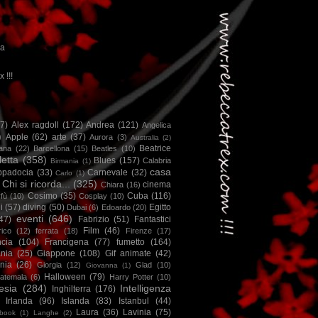
ca
x !!!
67)
Alex ragdoll
(172)
Andrea
(121)
Angelica
)
Apple
(62)
arte
(37)
Aurora
(3)
Australia
(2)
Beatrice
iana
(22)
Barcellona
(15)
Beatles
(10)
letta
(358)
Blues
(157)
Calabria
Birmania
(1)
casa
ppadocia
(33)
Carnevale
(32)
Carlo
(1)
Chi si ricorda...
(325)
cinema
Chiara
(16)
Cosimo
(35)
Cuba
(116)
fù
(10)
Cosplay
(10)
i
(57)
diving
(50)
Egitto
Dubai
(6)
Edoardo
(20)
eventi
(646)
47)
Fabrizio
(51)
Fantastici
Film
(46)
ico
(12)
ferrata
(18)
Firenze
(17)
ncia
(104)
Francigena
(77)
fumetto
(164)
nia
(25)
Giappone
(108)
Gif animate
(42)
nia
(26)
Giorgia
(12)
Glad
(10)
Giovanna
(1)
Halloween
(79)
atemala
(6)
Harry Potter
(10)
esia
(284)
Intelligenza
Inghilterra
(176)
Irlanda
(96)
Islanda
(83)
Istanbul
(44)
Laura
(36)
Lavinia
(75)
book
(1)
Langhe
(2)