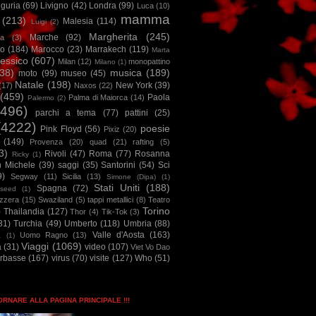
iguria
(69)
Livigno
(42)
Londra
(99)
Luca
(10)
mamma
(213)
Malesia
(114)
Luigi
(2)
Margherita
(245)
Marche
(92)
a
(3)
io
(184)
Marocco
(23)
Marrakech
(119)
Marta
essico
(607)
Milan
(12)
monopattino
Milano
(1)
38)
musica
(189)
moto
(99)
museo
(45)
Natale
(198)
New York
(39)
(17)
Naxos
(22)
(459)
Paola
Palma di Maiorca
(14)
Palermo
(2)
2496)
parchi a tema
(77)
pattini
(25)
(4222)
poesie
Pink Floyd
(56)
Pixiz
(20)
(149)
Provenza
(20)
quad
(21)
rafting
(5)
3)
Rivoli
(47)
Roma
(77)
Rosanna
Ricky
(1)
n Michele
(39)
saggi
(35)
Santorini
(54)
Sci
9)
Segway
(11)
Sicilia
(13)
Simone (Dipa)
(1)
Stati Uniti
(188)
Spagna
(72)
seed
(1)
izzera
(15)
Swaziland
(5)
tappi metallici
(8)
Teatro
Torino
)
Thailandia
(127)
Thor
(4)
Tik-Tok
(3)
31)
Turchia
(49)
Umberto
(118)
Umbria
(88)
Valle d'Aosta
(163)
Uomo Ragno
(13)
à
(1)
Viaggi
(1069)
a
(31)
video
(107)
Viet Vo Dao
arbasse
(167)
virus
(70)
visite
(127)
Who
(51)
TORNARE ALLA PAGINA PRINCIPALE !!!