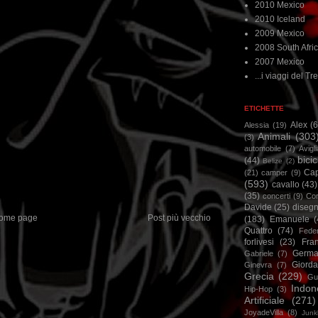
2010 Mexico
2010 Iceland
2009 Mexico
2008 South Afri
2007 Mexico
...i viaggi del Tre
ETICHETTE
Alex
(
Alessia
(19)
Animali
(303
(3)
automobile
(7)
Avigl
bicic
(44)
Belize
(2)
Ca
(21)
camper
(9)
(593)
cavallo
(43)
(35)
concerti
(9)
Cor
Davide
(25)
disegn
ome page
Post più vecchio
(183)
Emanuele
(
Quattro
(74)
Feder
forlivesi
(23)
Fra
Germa
Gabriele
(7)
Giorda
Ginevra
(7)
Grecia
(229)
Gu
Indon
Hip-Hop
(3)
Artificiale
(271)
JoyadeVilla
(8)
Junk