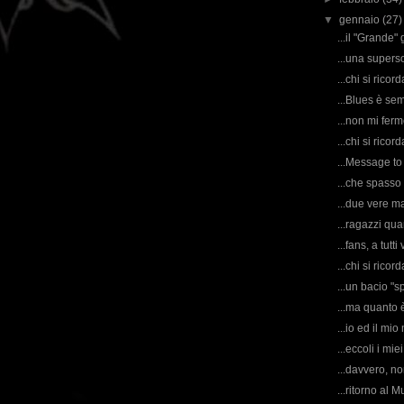
▼
gennaio
(27)
...il "Grande"
...una superso
...chi si rico
...Blues è sem
...non mi fer
...chi si rico
...Message to
...che spasso 
...due vere ma
...ragazzi qu
...fans, a tut
...chi si rico
...un bacio "s
...ma quanto 
...io ed il mio
...eccoli i mie
...davvero, no
...ritorno al 