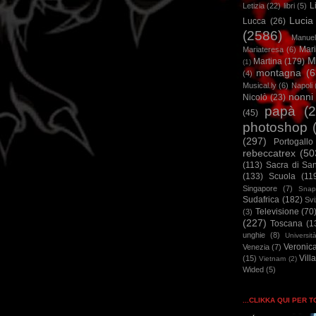
L
Letizia
(22)
libri
(5)
Lucia
Lucca
(26)
(2586)
Manuel
Mar
Mariateresa
(6)
M
Martina
(179)
(1)
montagna
(6
(4)
Musical.ly
(6)
Napoli
nonni
Nicolò
(23)
papà
(
(45)
photoshop
(297)
Portogallo
rebeccatrex
(50
(113)
Sacra di Sa
(133)
Scuola
(11
Singapore
(7)
Snap
Sudafrica
(182)
Sv
Televisione
(70
(3)
(227)
Toscana
(1
unghie
(8)
Universit
Veronic
Venezia
(7)
Vill
(15)
Vietnam
(2)
Wided
(5)
...CLIKKA QUI PER 