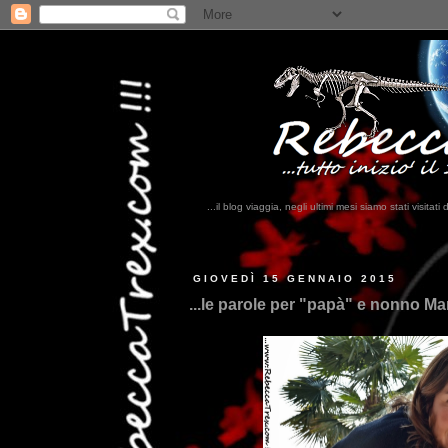
...il blog viaggia, negli ultimi mesi siamo stati visi
...qui trovate il nostro viag
GIOVEDÌ 15 GENNAIO 2015
...le parole per "papà" e nonno Mar