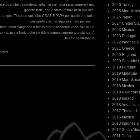
2026 Turkey
on è così che ti ricorderò, nella mia memoria sarai sempre il mio
gigante forte, che è stato un faro nella mia vita.
2025 Marrakech
er sempre. Ti posso solo dire GRAZIE PAPÀ per quello che sei e
2025 Japan
per quello che hai rappresentato per me !!!
2024 United Sta
to, stavi piangendo e tutti intorno a te sorridevano. Vivi la tua
2023 Mexico
irai, tu sia l'unico che sorride e ognuno intorno a te pianga..."
2023 Portugal
...tua figlia Natascia
2022 Indonesia
2021 Greece
poesie
2020 England
2020 Santorini 
2019 Portugal
2019 Malaysia
2019 Marrakech
2018 Mexico
2018 New York (
2018 Ireland
2018 Andalusia 
2017 Thailand
2016 Mexico
2013 Indonesia
2012 South Afri
2011 Cuba