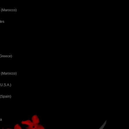
 (Marocco)
tes
(Greece)
 (Marocco)
U.S.A.)
(Spain)
ca