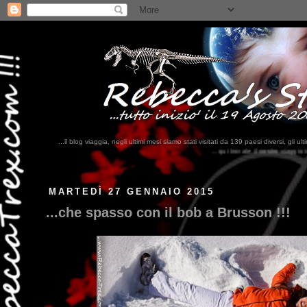
...il blog viaggia, negli ultimi mesi siamo stati visitati da 139 paesi diversi, 
...qui trovate il nostro viaggio in MESSICO 2023...
clikka qui !!!
MARTEDÌ 27 GENNAIO 2015
...che spasso con il bob a Brusson !!!