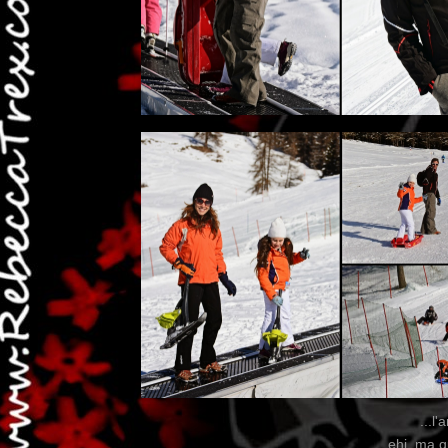
...l
...ehi, ma