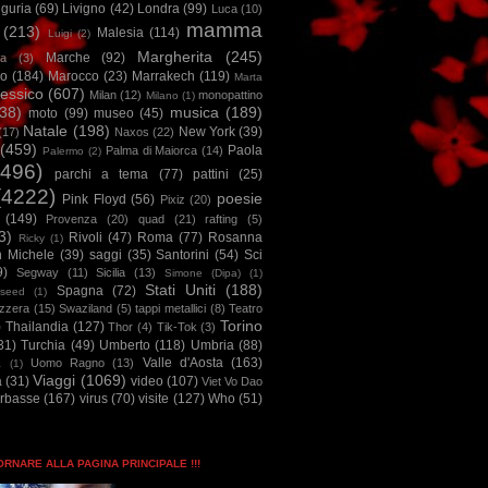
iguria
(69)
Livigno
(42)
Londra
(99)
Luca
(10)
mamma
(213)
Malesia
(114)
Luigi
(2)
Margherita
(245)
Marche
(92)
a
(3)
io
(184)
Marocco
(23)
Marrakech
(119)
Marta
essico
(607)
Milan
(12)
monopattino
Milano
(1)
38)
musica
(189)
moto
(99)
museo
(45)
Natale
(198)
New York
(39)
(17)
Naxos
(22)
(459)
Paola
Palma di Maiorca
(14)
Palermo
(2)
2496)
parchi a tema
(77)
pattini
(25)
(4222)
poesie
Pink Floyd
(56)
Pixiz
(20)
(149)
Provenza
(20)
quad
(21)
rafting
(5)
3)
Rivoli
(47)
Roma
(77)
Rosanna
Ricky
(1)
n Michele
(39)
saggi
(35)
Santorini
(54)
Sci
9)
Segway
(11)
Sicilia
(13)
Simone (Dipa)
(1)
Stati Uniti
(188)
Spagna
(72)
seed
(1)
izzera
(15)
Swaziland
(5)
tappi metallici
(8)
Teatro
Torino
)
Thailandia
(127)
Thor
(4)
Tik-Tok
(3)
31)
Turchia
(49)
Umberto
(118)
Umbria
(88)
Valle d'Aosta
(163)
Uomo Ragno
(13)
à
(1)
Viaggi
(1069)
a
(31)
video
(107)
Viet Vo Dao
arbasse
(167)
virus
(70)
visite
(127)
Who
(51)
TORNARE ALLA PAGINA PRINCIPALE !!!