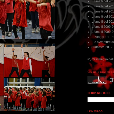
...fumetti del 20
...fumetti del 201
...fumetti del 201
...fumetti del 2011
...fumetti del 201
...fumetti 2009-
...fumetti 2009-
...i Viaggi del Tre
...le avventure de
Sudafrica 2012
...dai non perdere tempo, clikka "qui", c'è il meglio del www.rebeccatrex.com
VISITE ULTIMO MES
3
CERCA NEL BLOG
LINK VIAGGI