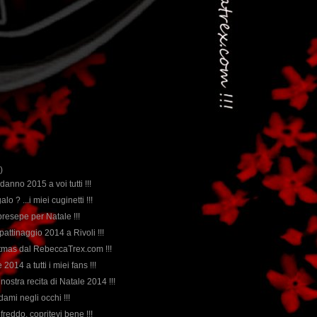
)
anno 2015 a voi tutti !!!
galo ? ...i miei cuginetti !!!
 presepe per Natale !!!
 pattinaggio 2014 a Rivoli !!!
stmas dal RebeccaTrex.com !!!
2014 a tutti i miei fans !!!
a nostra recita di Natale 2014 !!!
dami negli occhi !!!
 freddo, copritevi bene !!!