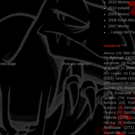
2010 Mexico
2010 Iceland
2009 Mexico
2008 South Afri
2007 Mexico
...i viaggi del Tre
ETICHETTE
Alex
(
Alessia
(19)
Animali
(303
(3)
automobile
(7)
Avigl
ome page
Post più vecchio
bicic
(44)
Belize
(2)
Ca
(21)
camper
(9)
(593)
cavallo
(43)
(35)
concerti
(9)
Cor
Davide
(25)
disegn
(183)
Emanuele
(
Quattro
(74)
Feder
forlivesi
(23)
Fra
Germa
Gabriele
(7)
Giorda
Ginevra
(7)
Grecia
(229)
Gu
Indon
Hip-Hop
(3)
Artificiale
(271)
JoyadeVilla
(8)
Junk