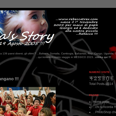
tati da 139 paesi diversi, gli ultimi ? ...Bahrein, Somalia, Cambogia, Bahamas, Rep. Congo, Uganda, 
qui trovate il nostro viaggio in MESSICO 2023...
clikka qui !!!
NUMERO VISITE
Sangano !!!
Total Posts :9314
PAGINE
Home page
...chi si ricorda !!
...PhotoShop che