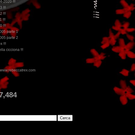
14-2020 !!!
3 !!!
2 !!!
 !!!
0 !!!
2005 parte 1
2005 parte 2
x !!!
lla cicciona !!!
E
7,484