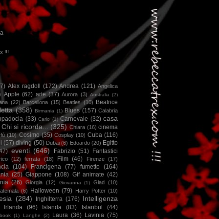
ca
x !!!
67)
Alex ragdoll
(172)
Andrea
(121)
Angelica
)
Apple
(62)
arte
(37)
Aurora
(3)
Australia
(2)
Beatrice
iana
(22)
Barcellona
(15)
Beatles
(10)
letta
(358)
Blues
(157)
Calabria
Birmania
(1)
casa
ppadocia
(33)
Carnevale
(32)
Carlo
(1)
Chi si ricorda...
(325)
cinema
Chiara
(16)
Cosimo
(35)
Cuba
(116)
fù
(10)
Cosplay
(10)
i
(57)
diving
(50)
Egitto
Dubai
(6)
Edoardo
(20)
eventi
(646)
47)
Fabrizio
(51)
Fantastici
Film
(46)
ico
(12)
ferrata
(18)
Firenze
(17)
ncia
(104)
Francigena
(77)
fumetto
(164)
nia
(25)
Giappone
(108)
Gif animate
(42)
nia
(26)
Giorgia
(12)
Glad
(10)
Giovanna
(1)
Halloween
(79)
atemala
(6)
Harry Potter
(10)
esia
(284)
Intelligenza
Inghilterra
(176)
Irlanda
(96)
Islanda
(83)
Istanbul
(44)
Laura
(36)
Lavinia
(75)
book
(1)
Langhe
(2)