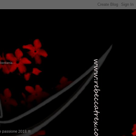
Giordania...
!
 passione 2018 !!!