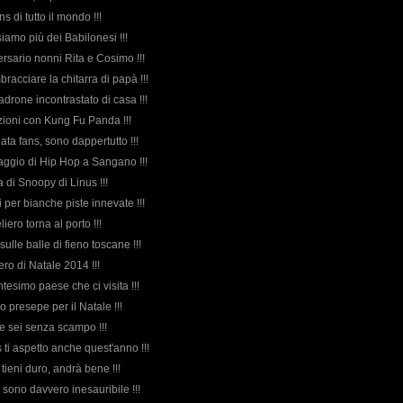
ans di tutto il mondo !!!
iamo più dei Babilonesi !!!
ersario nonni Rita e Cosimo !!!
mbracciare la chitarra di papà !!!
adrone incontrastato di casa !!!
azioni con Kung Fu Panda !!!
ata fans, sono dappertutto !!!
 saggio di Hip Hop a Sangano !!!
da di Snoopy di Linus !!!
i per bianche piste innevate !!!
liero torna al porto !!!
sulle balle di fieno toscane !!!
bero di Natale 2014 !!!
ntesimo paese che ci visita !!!
ro presepe per il Natale !!!
e sei senza scampo !!!
 ti aspetto anche quest'anno !!!
tieni duro, andrà bene !!!
 sono davvero inesauribile !!!