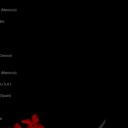
 (Marocco)
tes
(Greece)
 (Marocco)
U.S.A.)
(Spain)
ca