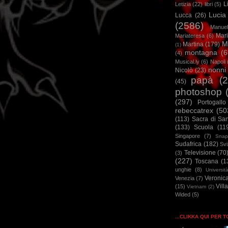
L
Letizia
(22)
libri
(5)
Lucia
Lucca
(26)
(2586)
Manuel
Mar
Mariateresa
(6)
M
Martina
(179)
(1)
montagna
(6
(4)
Musical.ly
(6)
Napoli
nonni
Nicolò
(23)
papà
(
(45)
photoshop
(297)
Portogallo
rebeccatrex
(50
(113)
Sacra di Sa
(133)
Scuola
(11
Singapore
(7)
Snap
Sudafrica
(182)
Sv
Televisione
(70
(3)
(227)
Toscana
(1
unghie
(8)
Universit
Veronic
Venezia
(7)
Vill
(15)
Vietnam
(2)
Wided
(5)
...CLIKKA QUI PER 