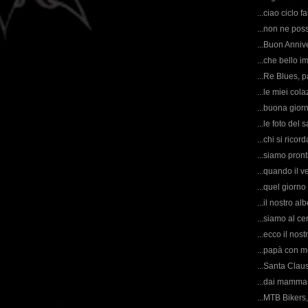
...ciao ciclo f
...non ne poss
...Buon Anniv
...che bello i
...Re Blues, p
...le miei col
...buona giorn
...le foto del
...chi si ricor
...siamo pront
...quando il ve
...quel giorno 
...il nostro al
...siamo al ce
...ecco il nost
...papà con m
...Santa Claus
...dai mamma 
...MTB Bikers,