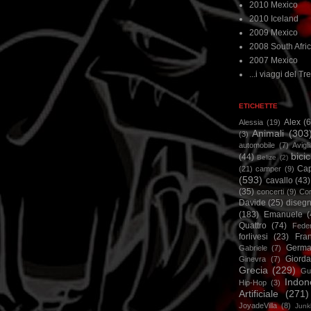
2010 Mexico
2010 Iceland
2009 Mexico
2008 South Afri
2007 Mexico
...i viaggi del Tre
ETICHETTE
Alex
(
Alessia
(19)
Animali
(303
(3)
automobile
(7)
Avigl
bicic
(44)
Belize
(2)
Ca
(21)
camper
(9)
(593)
cavallo
(43)
(35)
concerti
(9)
Cor
Davide
(25)
disegn
(183)
Emanuele
(
Quattro
(74)
Feder
forlivesi
(23)
Fra
Germa
Gabriele
(7)
Giorda
Ginevra
(7)
Grecia
(229)
Gu
Indon
Hip-Hop
(3)
Artificiale
(271)
JoyadeVilla
(8)
Junk