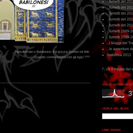
...fumetti del 20
...fumetti del 201
...fumetti del 201
...fumetti del 2011
...fumetti del 201
...fumetti 2009-
...fumetti 2009-
...i Viaggi del Tre
...le avventure de
...Tigri, Eufrate e Babilonesi. Ed ancora Sumeri ed Ittiti.
Sudafrica 2012
Quando cominceremo con gli egizi ???
...dai non perdere tempo, clikka "qui", c'è il meglio del www.rebeccatrex.com
VISITE ULTIMO MES
3
CERCA NEL BLOG
LINK VIAGGI