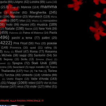
iguria
(69)
Livigno
(42)
Londra
(99)
Luca
(10)
mamma
(213)
Malesia
(114)
Luigi
(2)
Margherita
(245)
Marche
(92)
a
(3)
io
(184)
Marocco
(23)
Marrakech
(119)
Marta
essico
(607)
Milan
(12)
monopattino
Milano
(1)
38)
musica
(189)
moto
(99)
museo
(45)
Natale
(198)
New York
(39)
(17)
Naxos
(22)
(459)
Paola
Palma di Maiorca
(14)
Palermo
(2)
2496)
parchi a tema
(77)
pattini
(25)
(4222)
poesie
Pink Floyd
(56)
Pixiz
(20)
(149)
Provenza
(20)
quad
(21)
rafting
(5)
3)
Rivoli
(47)
Roma
(77)
Rosanna
Ricky
(1)
n Michele
(39)
saggi
(35)
Santorini
(54)
Sci
9)
Segway
(11)
Sicilia
(13)
Simone (Dipa)
(1)
Stati Uniti
(188)
Spagna
(72)
seed
(1)
izzera
(15)
Swaziland
(5)
tappi metallici
(8)
Teatro
Torino
)
Thailandia
(127)
Thor
(4)
Tik-Tok
(3)
31)
Turchia
(49)
Umberto
(118)
Umbria
(88)
Valle d'Aosta
(163)
Uomo Ragno
(13)
à
(1)
Viaggi
(1069)
a
(31)
video
(107)
Viet Vo Dao
arbasse
(167)
virus
(70)
visite
(127)
Who
(51)
TORNARE ALLA PAGINA PRINCIPALE !!!