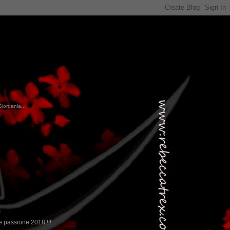
Giordania...
!
 passione 2018 !!!