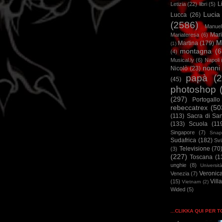
L
Letizia
(22)
libri
(5)
Lucia
Lucca
(26)
(2586)
Manuel
Mar
Mariateresa
(6)
M
Martina
(179)
(1)
montagna
(6
(4)
Musical.ly
(6)
Napoli
nonni
Nicolò
(23)
papà
(
(45)
photoshop
(297)
Portogallo
rebeccatrex
(50
(113)
Sacra di Sa
(133)
Scuola
(11
Singapore
(7)
Snap
Sudafrica
(182)
Sv
Televisione
(70
(3)
(227)
Toscana
(1
unghie
(8)
Universit
Veronic
Venezia
(7)
Vill
(15)
Vietnam
(2)
Wided
(5)
...CLIKKA QUI PER 