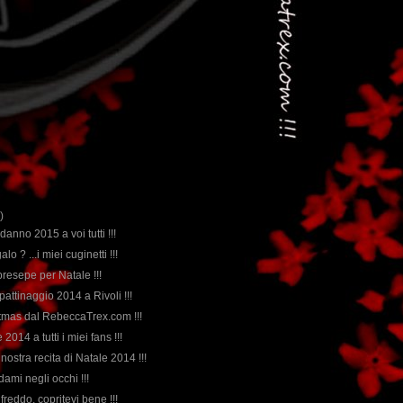
)
anno 2015 a voi tutti !!!
galo ? ...i miei cuginetti !!!
 presepe per Natale !!!
 pattinaggio 2014 a Rivoli !!!
stmas dal RebeccaTrex.com !!!
2014 a tutti i miei fans !!!
a nostra recita di Natale 2014 !!!
dami negli occhi !!!
 freddo, copritevi bene !!!