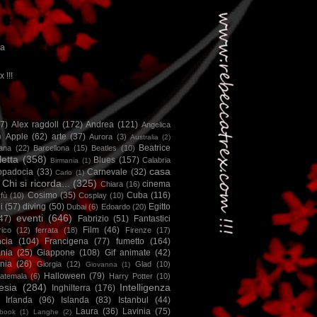
ca
x !!!
67)
Alex ragdoll
(172)
Andrea
(121)
Angelica
)
Apple
(62)
arte
(37)
Aurora
(3)
Australia
(2)
Beatrice
iana
(22)
Barcellona
(15)
Beatles
(10)
letta
(358)
Blues
(157)
Calabria
Birmania
(1)
casa
ppadocia
(33)
Carnevale
(32)
Carlo
(1)
Chi si ricorda...
(325)
cinema
Chiara
(16)
Cosimo
(35)
Cuba
(116)
fù
(10)
Cosplay
(10)
i
(57)
diving
(50)
Egitto
Dubai
(6)
Edoardo
(20)
eventi
(646)
47)
Fabrizio
(51)
Fantastici
Film
(46)
ico
(12)
ferrata
(18)
Firenze
(17)
ncia
(104)
Francigena
(77)
fumetto
(164)
nia
(25)
Giappone
(108)
Gif animate
(42)
nia
(26)
Giorgia
(12)
Glad
(10)
Giovanna
(1)
Halloween
(79)
atemala
(6)
Harry Potter
(10)
esia
(284)
Intelligenza
Inghilterra
(176)
Irlanda
(96)
Islanda
(83)
Istanbul
(44)
Laura
(36)
Lavinia
(75)
book
(1)
Langhe
(2)