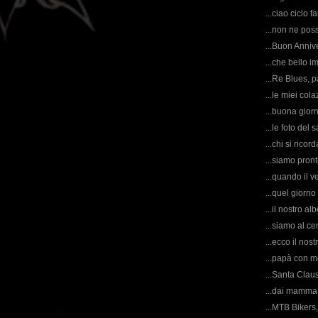
...ciao ciclo f
...non ne poss
...Buon Anniv
...che bello i
...Re Blues, p
...le miei col
...buona giorn
...le foto del
...chi si ricor
...siamo pront
...quando il ve
...quel giorno 
...il nostro al
...siamo al ce
...ecco il nost
...papà con m
...Santa Claus
...dai mamma 
...MTB Bikers,