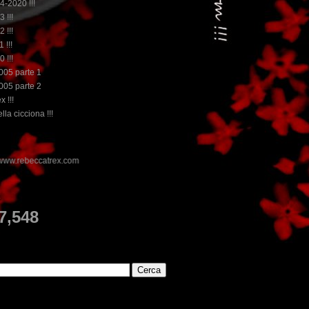
14-2020 !!!
3 !!!
2 !!!
 !!!
0 !!!
2005 parte 1
2005 parte 2
x !!!
lla cicciona !!!
E
7,548