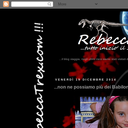
...il blog viaggia, negli ultimi mesi siamo stati visi
VENERDÌ 19 DICEMBRE 2014
...non ne possiamo più dei Babilone