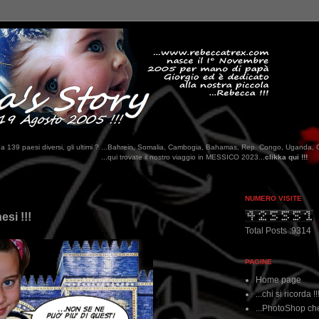
tati da 139 paesi diversi, gli ultimi ? ...Bahrein, Somalia, Cambogia, Bahamas, Rep. Congo, Uganda, 
...qui trovate il nostro viaggio in MESSICO 2023...
clikka qui !!!
NUMERO VISITE
si !!!
Total Posts :9314
PAGINE
Home page
...chi si ricorda !!
...PhotoShop che