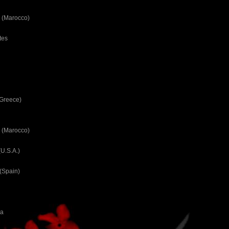
 (Marocco)
tes
(Greece)
 (Marocco)
U.S.A.)
(Spain)
ca