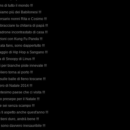
ans di tutto il mondo !!!
iamo più dei Babilonesi !!!
ersario nonni Rita e Cosimo !!!
mbracciare la chitarra di papà !!!
adrone incontrastato di casa !!!
azioni con Kung Fu Panda !!!
ata fans, sono dappertutto !!!
 saggio di Hip Hop a Sangano !!!
da di Snoopy di Linus !!!
i per bianche piste innevate !!!
liero torna al porto !!!
sulle balle di fieno toscane !!!
bero di Natale 2014 !!!
ntesimo paese che ci visita !!!
ro presepe per il Natale !!!
e sei senza scampo !!!
 ti aspetto anche quest'anno !!!
tieni duro, andrà bene !!!
 sono davvero inesauribile !!!