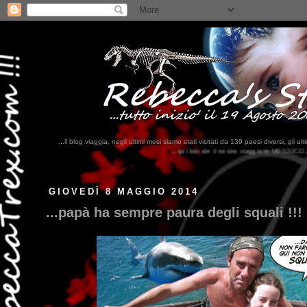
...il blog viaggia, negli ultimi mesi siamo stati visitati da 139 paesi diversi, 
...qui trovate il nostro viaggio in MESSICO 2023...
clikka qui !!!
GIOVEDÌ 8 MAGGIO 2014
...papà ha sempre paura degli squali !!!