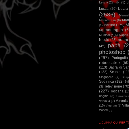
L
Letizia
(22)
libri
(5)
Lucia
Lucca
(26)
(2586)
Manuel
Mar
Mariateresa
(6)
M
Martina
(179)
(1)
montagna
(6
(4)
Musical.ly
(6)
Napoli
nonni
Nicolò
(23)
papà
(
(45)
photoshop
(297)
Portogallo
rebeccatrex
(50
(113)
Sacra di Sa
(133)
Scuola
(11
Singapore
(7)
Snap
Sudafrica
(182)
Sv
Televisione
(70
(3)
(227)
Toscana
(1
unghie
(8)
Universit
Veronic
Venezia
(7)
Vill
(15)
Vietnam
(2)
Wided
(5)
...CLIKKA QUI PER 