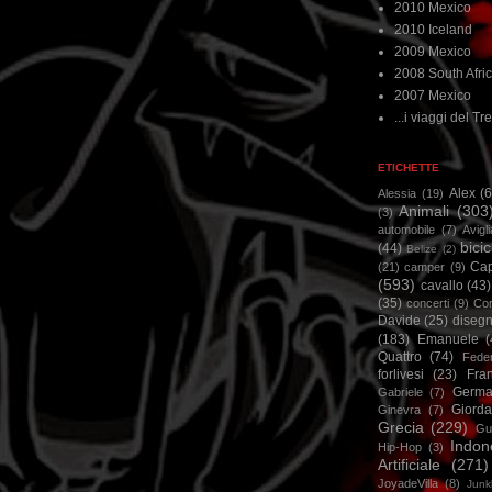
2010 Mexico
2010 Iceland
2009 Mexico
2008 South Afri
2007 Mexico
...i viaggi del Tre
ETICHETTE
Alex
(
Alessia
(19)
Animali
(303
(3)
automobile
(7)
Avigl
bicic
(44)
Belize
(2)
Ca
(21)
camper
(9)
(593)
cavallo
(43)
(35)
concerti
(9)
Cor
Davide
(25)
disegn
(183)
Emanuele
(
Quattro
(74)
Feder
forlivesi
(23)
Fra
Germa
Gabriele
(7)
Giorda
Ginevra
(7)
Grecia
(229)
Gu
Indon
Hip-Hop
(3)
Artificiale
(271)
JoyadeVilla
(8)
Junk