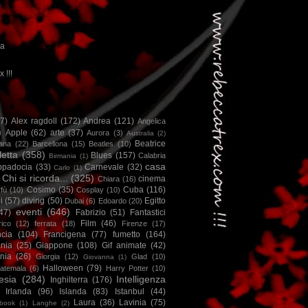
ca
x !!!
67)
Alex ragdoll
(172)
Andrea
(121)
Angelica
)
Apple
(62)
arte
(37)
Aurora
(3)
Australia
(2)
Beatrice
iana
(22)
Barcellona
(15)
Beatles
(10)
letta
(358)
Blues
(157)
Calabria
Birmania
(1)
casa
ppadocia
(33)
Carnevale
(32)
Carlo
(1)
Chi si ricorda...
(325)
cinema
Chiara
(16)
Cosimo
(35)
Cuba
(116)
fù
(10)
Cosplay
(10)
i
(57)
diving
(50)
Egitto
Dubai
(6)
Edoardo
(20)
eventi
(646)
47)
Fabrizio
(51)
Fantastici
Film
(46)
ico
(12)
ferrata
(18)
Firenze
(17)
ncia
(104)
Francigena
(77)
fumetto
(164)
nia
(25)
Giappone
(108)
Gif animate
(42)
nia
(26)
Giorgia
(12)
Glad
(10)
Giovanna
(1)
Halloween
(79)
atemala
(6)
Harry Potter
(10)
esia
(284)
Intelligenza
Inghilterra
(176)
Irlanda
(96)
Islanda
(83)
Istanbul
(44)
Laura
(36)
Lavinia
(75)
book
(1)
Langhe
(2)