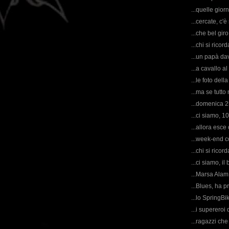
...quelle gior
...cercate, c'
...che bel giro
...chi si rico
...un papà dav
...a cavallo a
...le foto dell
...ma se tutto
...domenica 25
...ci siamo, 10
...allora esc
...week-end c
...chi si rico
...ci siamo, il
...Marsa Alam 
...Blues, ha pr
...lo SpringBi
...i supereroi
...ragazzi che