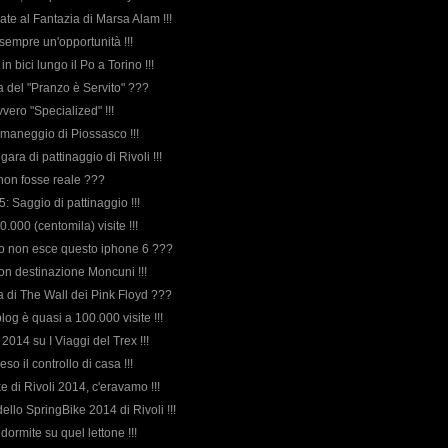
nate al Fantazia di Marsa Alam !!!
è sempre un'opportunità !!!
 in bici lungo il Po a Torino !!!
rda del "Pranzo è Servito" ???
vero "Specialized" !!!
l maneggio di Piossasco !!!
a gara di pattinaggio di Rivoli !!!
 non fosse reale ???
: Saggio di pattinaggio !!!
0.000 (centomila) visite !!!
e o non esce questo iphone 6 ???
on destinazione Moncuni !!!
rda di The Wall dei Pink Floyd ???
 blog è quasi a 100.000 visite !!!
2014 su I Viaggi del Trex !!!
eso il controllo di casa !!!
ke di Rivoli 2014, c'eravamo !!!
 dello SpringBike 2014 di Rivoli !!!
 dormite su quel lettone !!!