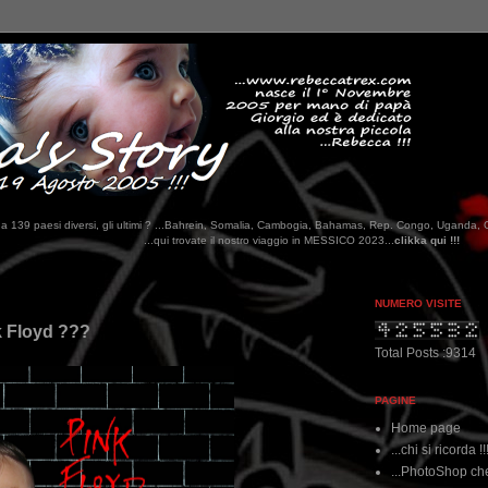
tati da 139 paesi diversi, gli ultimi ? ...Bahrein, Somalia, Cambogia, Bahamas, Rep. Congo, Uganda, 
.qui trovate il nostro viaggio in MESSICO 2023...
clikka qui !!!
NUMERO VISITE
nk Floyd ???
Total Posts :9314
PAGINE
Home page
...chi si ricorda !!
...PhotoShop che