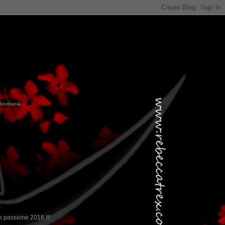
Giordania...
!
 passione 2018 !!!