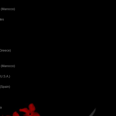
 (Marocco)
tes
(Greece)
 (Marocco)
U.S.A.)
(Spain)
ca