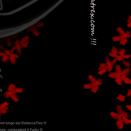
)
7)
0)
nd lungo dal RebeccaTrex !!!
avore, compratemi il Furby !!!