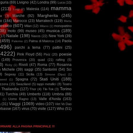
iguria
(69)
Livigno
(42)
Londra
(99)
Luca
(10)
mamma
(213)
Malesia
(114)
Luigi
(2)
Margherita
(245)
Marche
(92)
a
(3)
io
(184)
Marocco
(23)
Marrakech
(119)
Marta
essico
(607)
Milan
(12)
monopattino
Milano
(1)
38)
musica
(189)
moto
(99)
museo
(45)
Natale
(198)
New York
(39)
(17)
Naxos
(22)
(459)
Paola
Palma di Maiorca
(14)
Palermo
(2)
2496)
parchi a tema
(77)
pattini
(25)
(4222)
poesie
Pink Floyd
(56)
Pixiz
(20)
(149)
Provenza
(20)
quad
(21)
rafting
(5)
3)
Rivoli
(47)
Roma
(77)
Rosanna
Ricky
(1)
n Michele
(39)
saggi
(35)
Santorini
(54)
Sci
9)
Segway
(11)
Sicilia
(13)
Simone (Dipa)
(1)
Stati Uniti
(188)
Spagna
(72)
seed
(1)
izzera
(15)
Swaziland
(5)
tappi metallici
(8)
Teatro
Torino
)
Thailandia
(127)
Thor
(4)
Tik-Tok
(3)
31)
Turchia
(49)
Umberto
(118)
Umbria
(88)
Valle d'Aosta
(163)
Uomo Ragno
(13)
à
(1)
Viaggi
(1069)
a
(31)
video
(107)
Viet Vo Dao
arbasse
(167)
virus
(70)
visite
(127)
Who
(51)
TORNARE ALLA PAGINA PRINCIPALE !!!