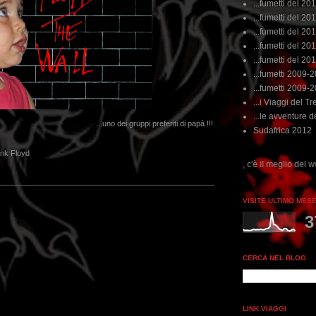
...fumetti del 20
...fumetti del 201
...fumetti del 201
...fumetti del 2011
...fumetti del 201
...fumetti 2009-
...fumetti 2009-
...i Viaggi del Tre
...le avventure de
...uno dei gruppi preferiti di papà !!!
Sudafrica 2012
ink Floyd
...dai non perdere tempo, clikka "qui", c'è il meglio del www.rebeccatrex.com
VISITE ULTIMO MES
3
CERCA NEL BLOG
LINK VIAGGI