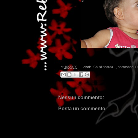
at
10:20:00
Labels:
Chi si ricorda...
,
photoshop
,
P
Nessun commento:
Posta un commento