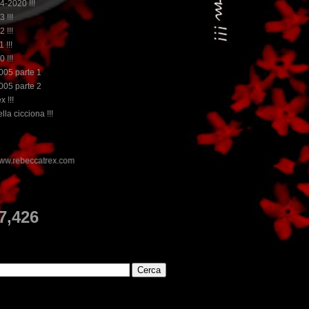
14-2020 !!!
3 !!!
2 !!!
 !!!
0 !!!
2005 parte 1
2005 parte 2
x !!!
lla cicciona !!!
E
7,426