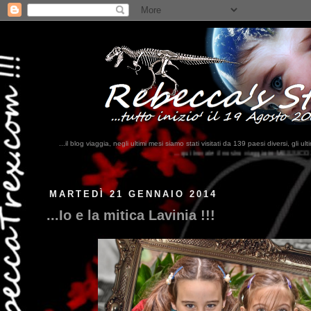
...il blog viaggia, negli ultimi mesi siamo stati visitati da 139 paesi diversi, 
...qui trovate il nostro viaggio in MESSICO 2023...
clikka qui !!!
MARTEDÌ 21 GENNAIO 2014
...Io e la mitica Lavinia !!!