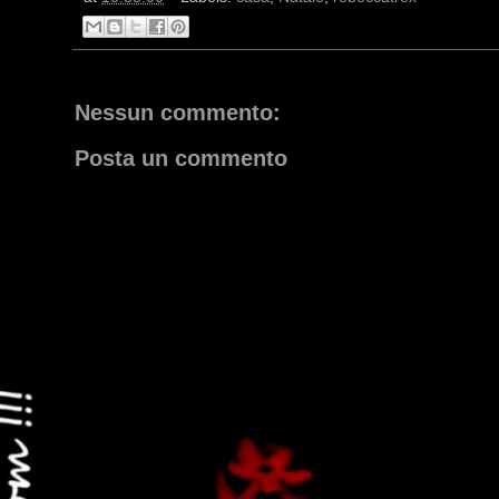
Re
...un enorme Buone Feste e Buon Anno dalla vostra
at
10:35:00
Labels:
casa
,
Natale
,
rebeccatrex
Nessun commento:
Posta un commento