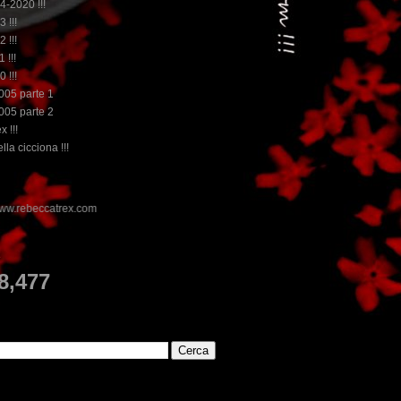
14-2020 !!!
3 !!!
2 !!!
 !!!
0 !!!
2005 parte 1
2005 parte 2
x !!!
lla cicciona !!!
E
8,477