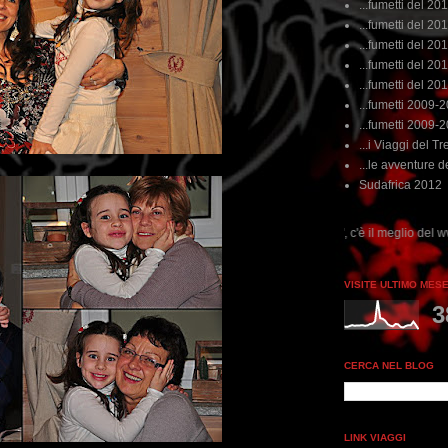
...fumetti del 20
...fumetti del 201
...fumetti del 201
...fumetti del 2011
...fumetti del 201
...fumetti 2009-
...fumetti 2009-
...i Viaggi del Tre
...le avventure de
Sudafrica 2012
...dai non perdere tempo, clikka "qui", c'è il meglio del www.rebeccatrex.com
VISITE ULTIMO MES
3
CERCA NEL BLOG
LINK VIAGGI