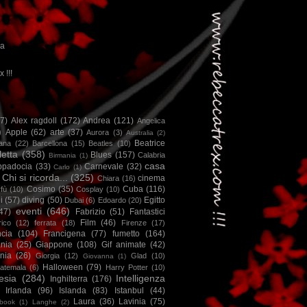
ca
x !!!
67)
Alex ragdoll
(172)
Andrea
(121)
Angelica
)
Apple
(62)
arte
(37)
Aurora
(3)
Australia
(2)
Beatrice
iana
(22)
Barcellona
(15)
Beatles
(10)
letta
(358)
Blues
(157)
Calabria
Birmania
(1)
casa
ppadocia
(33)
Carnevale
(32)
Carlo
(1)
Chi si ricorda...
(325)
cinema
Chiara
(16)
Cosimo
(35)
Cuba
(116)
fù
(10)
Cosplay
(10)
i
(57)
diving
(50)
Egitto
Dubai
(6)
Edoardo
(20)
eventi
(646)
47)
Fabrizio
(51)
Fantastici
Film
(46)
ico
(12)
ferrata
(18)
Firenze
(17)
ncia
(104)
Francigena
(77)
fumetto
(164)
nia
(25)
Giappone
(108)
Gif animate
(42)
nia
(26)
Giorgia
(12)
Glad
(10)
Giovanna
(1)
Halloween
(79)
atemala
(6)
Harry Potter
(10)
esia
(284)
Intelligenza
Inghilterra
(176)
Irlanda
(96)
Islanda
(83)
Istanbul
(44)
Laura
(36)
Lavinia
(75)
book
(1)
Langhe
(2)