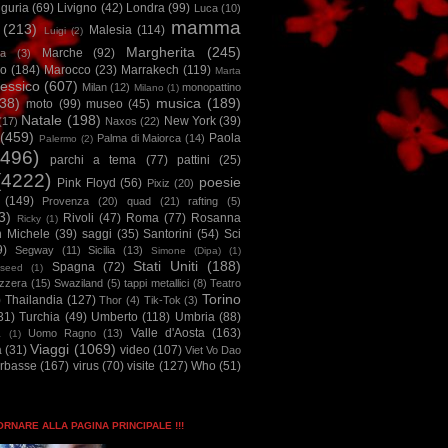
iguria
(69)
Livigno
(42)
Londra
(99)
Luca
(10)
mamma
(213)
Malesia
(114)
Luigi
(2)
Margherita
(245)
Marche
(92)
a
(3)
io
(184)
Marocco
(23)
Marrakech
(119)
Marta
essico
(607)
Milan
(12)
monopattino
Milano
(1)
38)
musica
(189)
moto
(99)
museo
(45)
Natale
(198)
New York
(39)
(17)
Naxos
(22)
(459)
Paola
Palma di Maiorca
(14)
Palermo
(2)
2496)
parchi a tema
(77)
pattini
(25)
(4222)
poesie
Pink Floyd
(56)
Pixiz
(20)
(149)
Provenza
(20)
quad
(21)
rafting
(5)
3)
Rivoli
(47)
Roma
(77)
Rosanna
Ricky
(1)
n Michele
(39)
saggi
(35)
Santorini
(54)
Sci
9)
Segway
(11)
Sicilia
(13)
Simone (Dipa)
(1)
Stati Uniti
(188)
Spagna
(72)
seed
(1)
izzera
(15)
Swaziland
(5)
tappi metallici
(8)
Teatro
Torino
)
Thailandia
(127)
Thor
(4)
Tik-Tok
(3)
31)
Turchia
(49)
Umberto
(118)
Umbria
(88)
Valle d'Aosta
(163)
Uomo Ragno
(13)
à
(1)
Viaggi
(1069)
a
(31)
video
(107)
Viet Vo Dao
arbasse
(167)
virus
(70)
visite
(127)
Who
(51)
TORNARE ALLA PAGINA PRINCIPALE !!!