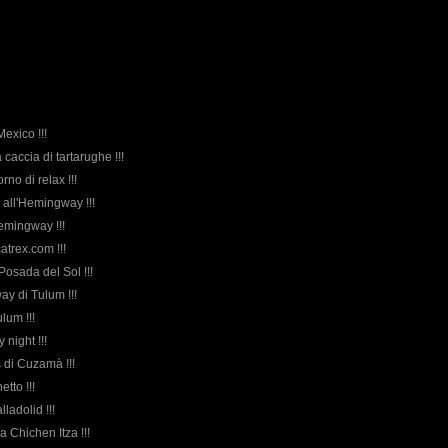
Mexico !!!
 caccia di tartarughe !!!
orno di relax !!!
all'Hemingway !!!
'Hemingway !!!
atrex.com !!!
 Posada del Sol !!!
ay di Tulum !!!
ulum !!!
y night !!!
es di Cuzamà !!!
etto !!!
lladolid !!!
 a Chichen Itza !!!