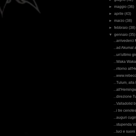
►
maggio
(36)
►
aprile
(43)
►
marzo
(38)
►
febbraio
(38)
▼
gennaio
(35)
...arrivederci 
...ad Akumal a
...un'ultimo gi
...Waka Waka 
...ritorno all
...www.rebecc
...Tulum, alla
...all'Hemingw
...direzione T
...Valladolid b
...i tre cenot
...auguri cugin
...stupenda Va
...luci e suoni