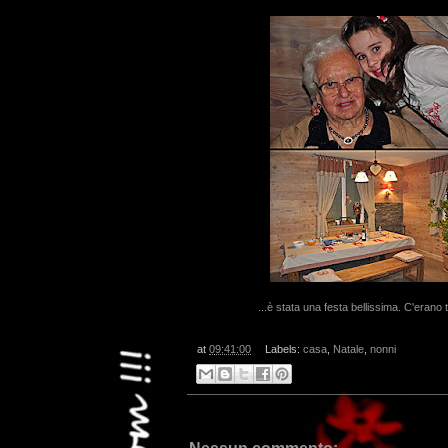
...è stata una festa bellissima. C'erano t
at
09:41:00
Labels:
casa
,
Natale
,
nonni