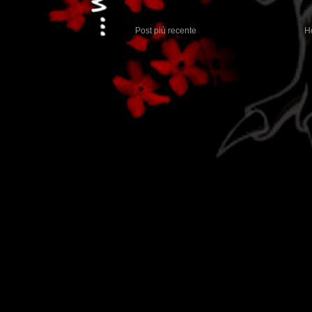
Post più recente
H