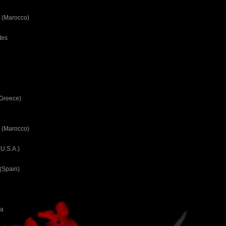
 (Marocco)
tes
(Greece)
 (Marocco)
U.S.A.)
(Spain)
ca