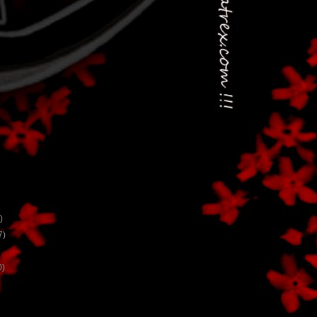
)
7)
0)