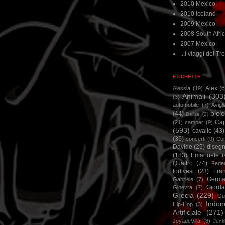
2010 Mexico
2010 Iceland
2009 Mexico
2008 South Afri
2007 Mexico
...i viaggi del Tre
ETICHETTE
Alex
(
Alessia
(19)
Animali
(303
(3)
automobile
(7)
Avigl
bicic
(44)
Belize
(2)
Ca
(21)
camper
(9)
(593)
cavallo
(43)
(35)
concerti
(9)
Cor
Davide
(25)
disegn
(183)
Emanuele
(
Quattro
(74)
Feder
forlivesi
(23)
Fra
Germa
Gabriele
(7)
Giorda
Ginevra
(7)
Grecia
(229)
Gu
Indon
Hip-Hop
(3)
Artificiale
(271)
JoyadeVilla
(8)
Junk