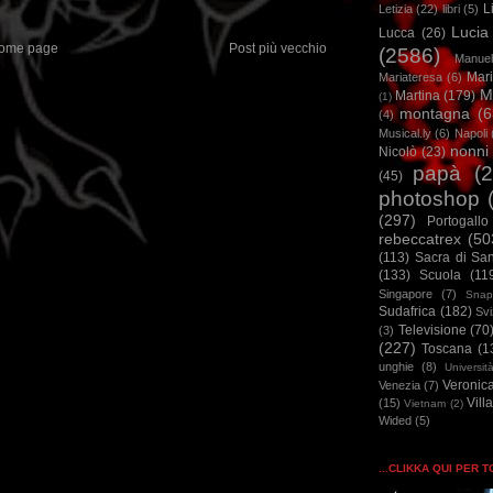
L
Letizia
(22)
libri
(5)
Lucia
Lucca
(26)
ome page
Post più vecchio
(2586)
Manuel
Mar
Mariateresa
(6)
M
Martina
(179)
(1)
montagna
(6
(4)
Musical.ly
(6)
Napoli
nonni
Nicolò
(23)
papà
(
(45)
photoshop
(297)
Portogallo
rebeccatrex
(50
(113)
Sacra di Sa
(133)
Scuola
(11
Singapore
(7)
Snap
Sudafrica
(182)
Sv
Televisione
(70
(3)
(227)
Toscana
(1
unghie
(8)
Universit
Veronic
Venezia
(7)
Vill
(15)
Vietnam
(2)
Wided
(5)
...CLIKKA QUI PER 