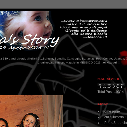
tati da 139 paesi diversi, gli ultimi ? ...Bahrein, Somalia, Cambogia, Bahamas, Rep. Congo, Uganda, 
qui trovate il nostro viaggio in MESSICO 2023...
clikka qui !!!
NUMERO VISITE
Total Posts :9314
PAGINE
Home page
...chi si ricorda !!
...PhotoShop che