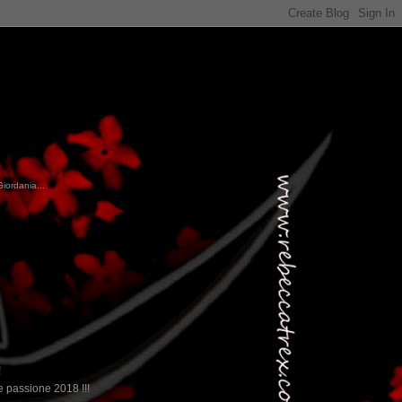
Giordania...
!
 passione 2018 !!!