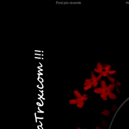
Post più recente
H