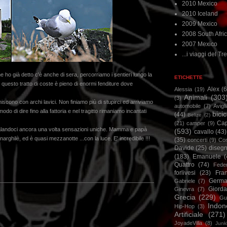
2010 Mexico
2010 Iceland
2009 Mexico
2008 South Afri
2007 Mexico
...i viaggi del Tre
 ho già detto c'è anche di sera, percorriamo i sentieri lungo la
ETICHETTE
 questo tratto di coste è pieno di enormi fenditure dove
Alex
(
Alessia
(19)
Animali
(303
(3)
iscono con archi lavici. Non finiamo più di stupirci ed arriviamo
automobile
(7)
Avigl
odo di dire fino alla fattoria e nel tragitto rimaniamo incantati
bicic
(44)
Belize
(2)
Ca
(21)
camper
(9)
galandoci ancora una volta sensazioni uniche. Mamma e papà
(593)
cavallo
(43)
ghilè, ed è quasi mezzanotte ...con la luce. E' incredibile !!!
(35)
concerti
(9)
Cor
Davide
(25)
disegn
(183)
Emanuele
(
Quattro
(74)
Feder
forlivesi
(23)
Fra
Germa
Gabriele
(7)
Giorda
Ginevra
(7)
Grecia
(229)
Gu
Indon
Hip-Hop
(3)
Artificiale
(271)
JoyadeVilla
(8)
Junk