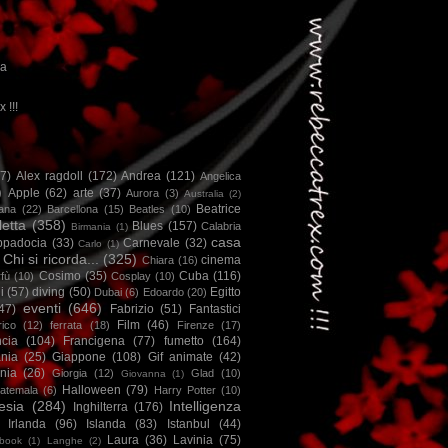
ca
x !!!
67)
Alex ragdoll
(172)
Andrea
(121)
Angelica
)
Apple
(62)
arte
(37)
Aurora
(3)
Australia
(2)
Beatrice
iana
(22)
Barcellona
(15)
Beatles
(10)
letta
(358)
Blues
(157)
Calabria
Birmania
(1)
casa
ppadocia
(33)
Carnevale
(32)
Carlo
(1)
Chi si ricorda...
(325)
cinema
Chiara
(16)
Cosimo
(35)
Cuba
(116)
fù
(10)
Cosplay
(10)
i
(57)
diving
(50)
Egitto
Dubai
(6)
Edoardo
(20)
eventi
(646)
47)
Fabrizio
(51)
Fantastici
Film
(46)
ico
(12)
ferrata
(18)
Firenze
(17)
ncia
(104)
Francigena
(77)
fumetto
(164)
nia
(25)
Giappone
(108)
Gif animate
(42)
nia
(26)
Giorgia
(12)
Glad
(10)
Giovanna
(1)
Halloween
(79)
atemala
(6)
Harry Potter
(10)
esia
(284)
Intelligenza
Inghilterra
(176)
Irlanda
(96)
Islanda
(83)
Istanbul
(44)
Laura
(36)
Lavinia
(75)
book
(1)
Langhe
(2)