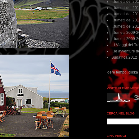
...fumetti del 20
...fumetti del 201
...fumetti del 201
...fumetti del 2011
...fumetti del 201
...fumetti 2009-
...fumetti 2009-
...i Viaggi del Tre
...le avventure de
Sudafrica 2012
...dai non perdere tempo, clikka "qui", c'è il meglio del www
VISITE ULTIMO MES
3
CERCA NEL BLOG
LINK VIAGGI