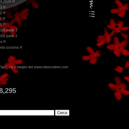
14-2020 !!!
3 !!!
2 !!!
 !!!
0 !!!
2005 parte 1
2005 parte 2
x !!!
lla cicciona !!!
.rebeccatrex.com
E
8,295