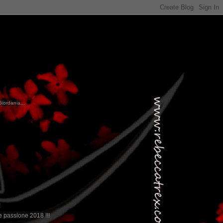
Giordania...
...qui trovate il nostro viaggio in MESSICO 2023...
clikka qui !!!
!
 passione 2018 !!!