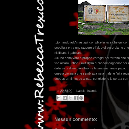
...tornando ad Arnastapi, complice la luce che qui come
scogliera e tra uno stupore e l'altro ci accorgiamo che
nidificano i gabbiani.
Alcune sono vere e proprie voragini nel terreno che fin
fino al faro. Infine i soliti Kyra ci "accompagnano" per m
dalla vista di un cavallino tra la sua mamma e papà.
questa giornata che sembrava nata male, è finita re
dopo avermi messo a letto, concludono la serata con nar
at
20:58:00
Labels:
Islanda
Nessun commento: