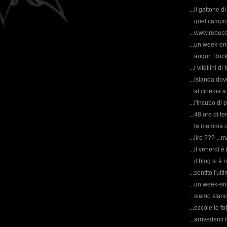
...il gattone di
...quel campio
...www.rebecc
...un week-end
...auguri Rock
...i vitellini di
...Islanda do
...al cinema a
...l'incubo di 
...48 ore di ter
...la mamma c
...lire ??? ...m
...il venerdì è 
...il blog si è r
...sentito l'u
...un week-en
...siamo stanc
...eccole le f
...arrivederci 