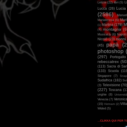
L
Letizia
(22)
libri
(5)
Lucia
Lucca
(26)
(2586)
Manuel
Mar
Mariateresa
(6)
M
Martina
(179)
(1)
montagna
(6
(4)
Musical.ly
(6)
Napoli
nonni
Nicolò
(23)
papà
(
(45)
photoshop
(297)
Portogallo
rebeccatrex
(50
(113)
Sacra di Sa
(133)
Scuola
(11
Singapore
(7)
Snap
Sudafrica
(182)
Sv
Televisione
(70
(3)
(227)
Toscana
(1
unghie
(8)
Universit
Veronic
Venezia
(7)
Vill
(15)
Vietnam
(2)
Wided
(5)
...CLIKKA QUI PER 