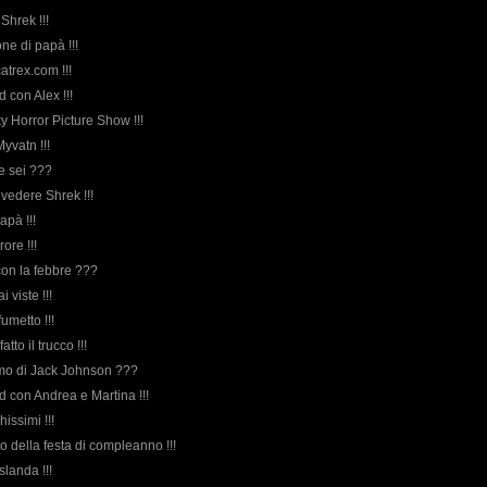
 Shrek !!!
ne di papà !!!
atrex.com !!!
 con Alex !!!
y Horror Picture Show !!!
 Myvatn !!!
ve sei ???
 vedere Shrek !!!
papà !!!
rore !!!
on la febbre ???
ai viste !!!
fumetto !!!
ifatto il trucco !!!
ltimo di Jack Johnson ???
d con Andrea e Martina !!!
hissimi !!!
oto della festa di compleanno !!!
Islanda !!!