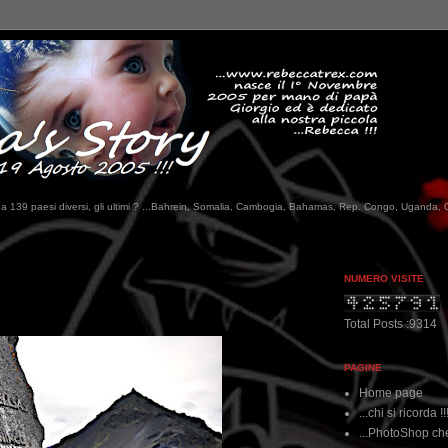
tati da 139 paesi diversi, gli ultimi ? ...Bahrein, Somalia, Cambogia, Bahamas, Rep. Congo, Uganda, 
NUMERO VISITE
Total Posts :9314
PAGINE
Home page
...chi si ricorda !!
...PhotoShop che