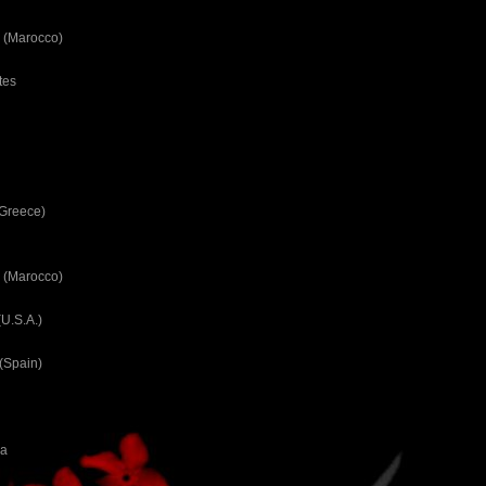
 (Marocco)
tes
(Greece)
 (Marocco)
U.S.A.)
(Spain)
ca