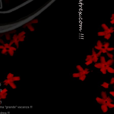
)
0)
2)
rima "grande" vacanza !!!
drea !!!