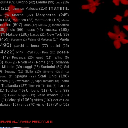
iguria
(69)
Livigno
(42)
Londra
(99)
Luca
(10)
mamma
(213)
Malesia
(114)
Luigi
(2)
Margherita
(245)
Marche
(92)
a
(3)
io
(184)
Marocco
(23)
Marrakech
(119)
Marta
essico
(607)
Milan
(12)
monopattino
Milano
(1)
38)
musica
(189)
moto
(99)
museo
(45)
Natale
(198)
New York
(39)
(17)
Naxos
(22)
(459)
Paola
Palma di Maiorca
(14)
Palermo
(2)
2496)
parchi a tema
(77)
pattini
(25)
(4222)
poesie
Pink Floyd
(56)
Pixiz
(20)
(149)
Provenza
(20)
quad
(21)
rafting
(5)
3)
Rivoli
(47)
Roma
(77)
Rosanna
Ricky
(1)
n Michele
(39)
saggi
(35)
Santorini
(54)
Sci
9)
Segway
(11)
Sicilia
(13)
Simone (Dipa)
(1)
Stati Uniti
(188)
Spagna
(72)
seed
(1)
izzera
(15)
Swaziland
(5)
tappi metallici
(8)
Teatro
Torino
)
Thailandia
(127)
Thor
(4)
Tik-Tok
(3)
31)
Turchia
(49)
Umberto
(118)
Umbria
(88)
Valle d'Aosta
(163)
Uomo Ragno
(13)
à
(1)
Viaggi
(1069)
a
(31)
video
(107)
Viet Vo Dao
arbasse
(167)
virus
(70)
visite
(127)
Who
(51)
TORNARE ALLA PAGINA PRINCIPALE !!!