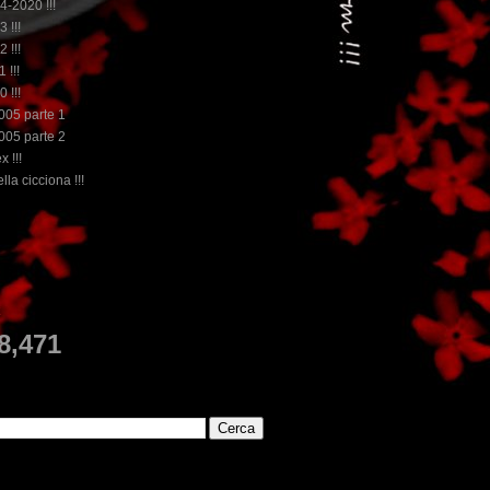
14-2020 !!!
3 !!!
2 !!!
 !!!
0 !!!
2005 parte 1
2005 parte 2
x !!!
lla cicciona !!!
...dai non perdere tempo, clikka "qui", c'è il meglio de
E
8,471