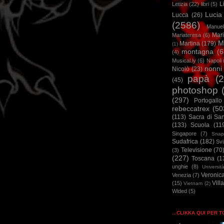
L
Letizia
(22)
libri
(5)
Lucia
Lucca
(26)
(2586)
Manuel
Mar
Mariateresa
(6)
M
Martina
(179)
(1)
montagna
(6
(4)
Musical.ly
(6)
Napoli
nonni
Nicolò
(23)
papà
(
(45)
photoshop
(297)
Portogallo
rebeccatrex
(50
(113)
Sacra di Sa
(133)
Scuola
(11
Singapore
(7)
Snap
Sudafrica
(182)
Sv
Televisione
(70
(3)
(227)
Toscana
(1
unghie
(8)
Universit
Veronic
Venezia
(7)
Vill
(15)
Vietnam
(2)
Wided
(5)
...CLIKKA QUI PER 