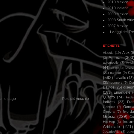
2010 Mexico
2010 Iceland
2009 Mexico
2008 South Afri
2007 Mexico
...i viaggi del Tre
ETICHETTE
Alex
(
Alessia
(19)
Animali
(303
(3)
automobile
(7)
Avigl
bicic
(44)
Belize
(2)
Ca
(21)
camper
(9)
(593)
cavallo
(43)
(35)
concerti
(9)
Cor
Davide
(25)
disegn
(183)
Emanuele
(
Quattro
(74)
Feder
ome page
Post più vecchio
forlivesi
(23)
Fra
Germa
Gabriele
(7)
Giorda
Ginevra
(7)
Grecia
(229)
Gu
Indon
Hip-Hop
(3)
Artificiale
(271)
JoyadeVilla
(8)
Junk