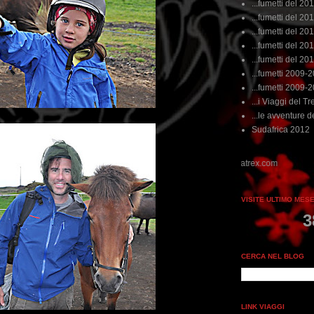
...fumetti del 20
...fumetti del 201
...fumetti del 201
...fumetti del 2011
...fumetti del 201
...fumetti 2009-
...fumetti 2009-
...i Viaggi del Tre
...le avventure de
Sudafrica 2012
VISITE ULTIMO MES
3
CERCA NEL BLOG
LINK VIAGGI