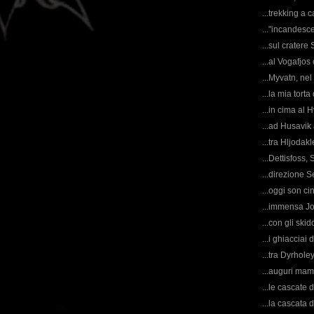
...trekking a c
..."incandescen
...sul cratere S
...al Vogafjos c
...Myvatn, nel 
...la mia tort
...in cima al Hv
...ad Husavik 
...tra Hljodakl
...Dettisfoss, 
...direzione Se
...oggi son ci
...immensa Jok
...con gli ski
...i ghiacciai d
...tra Dyrholey
...auguri mam
...le cascate 
...la cascata d