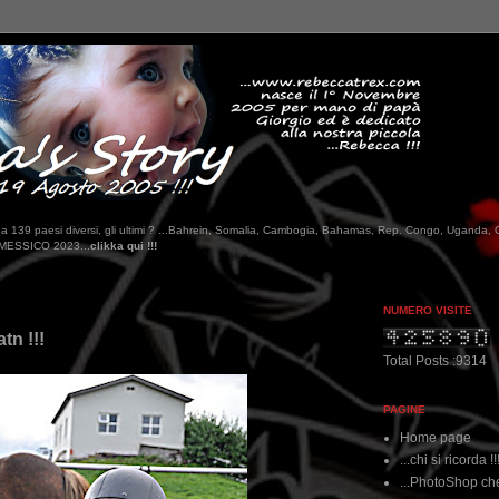
tati da 139 paesi diversi, gli ultimi ? ...Bahrein, Somalia, Cambogia, Bahamas, Rep. Congo, Uganda, 
NUMERO VISITE
tn !!!
Total Posts :9314
PAGINE
Home page
...chi si ricorda !!
...PhotoShop che