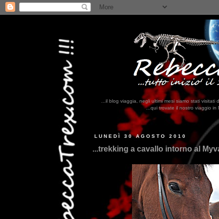
...il blog viaggia, negli ultimi mesi siamo stati visi
...qui trovate il nostro viaggio in MESSICO 2023...
clikka qui !!!
LUNEDÌ 30 AGOSTO 2010
...trekking a cavallo intorno al Myva