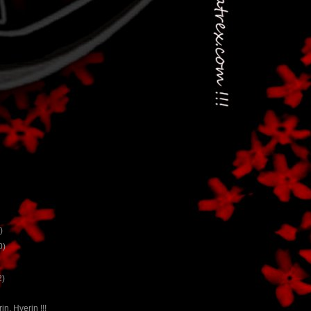
)
0)
2)
in, Hverin !!!