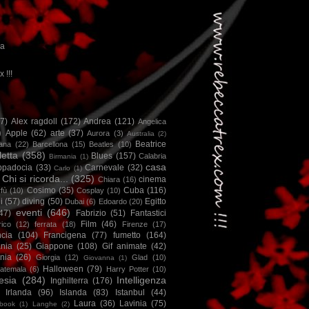
ca
x !!!
67)
Alex ragdoll
(172)
Andrea
(121)
Angelica
)
Apple
(62)
arte
(37)
Aurora
(3)
Australia
(2)
Beatrice
iana
(22)
Barcellona
(15)
Beatles
(10)
letta
(358)
Blues
(157)
Calabria
Birmania
(1)
casa
ppadocia
(33)
Carnevale
(32)
Carlo
(1)
Chi si ricorda...
(325)
cinema
Chiara
(16)
Cosimo
(35)
Cuba
(116)
fù
(10)
Cosplay
(10)
i
(57)
diving
(50)
Egitto
Dubai
(6)
Edoardo
(20)
eventi
(646)
47)
Fabrizio
(51)
Fantastici
Film
(46)
ico
(12)
ferrata
(18)
Firenze
(17)
ncia
(104)
Francigena
(77)
fumetto
(164)
nia
(25)
Giappone
(108)
Gif animate
(42)
nia
(26)
Giorgia
(12)
Glad
(10)
Giovanna
(1)
Halloween
(79)
atemala
(6)
Harry Potter
(10)
esia
(284)
Intelligenza
Inghilterra
(176)
Irlanda
(96)
Islanda
(83)
Istanbul
(44)
Laura
(36)
Lavinia
(75)
book
(1)
Langhe
(2)