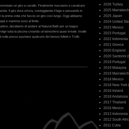
2026 Turkey
prenotato un giro a cavallo. Finalmente riusciamo a cavalcare
2025 Marrakech
slanda. Il giro dura un'ora, costeggiando il lago e passando in
2025 Japan
è la prima volta che faccio un giro così lungo. Oggi abbiamo
 papà e mamma sono al limite.
2024 United Sta
udere, decidiamo di andare al Natural Bath per un bagno
2023 Mexico
olge tutta la piscina creando un'atmosfera quasi irreale. Inutile
2023 Portugal
 nulla possa spuntare qualcuno dei famosi folletti o Trolls
2022 Indonesia
2021 Greece
2020 England
2020 Santorini 
2019 Portugal
2019 Malaysia
2019 Marrakech
2018 Mexico
2018 New York (
2018 Ireland
2018 Andalusia 
2017 Thailand
2016 Mexico
2013 Indonesia
2012 South Afri
2011 Cuba