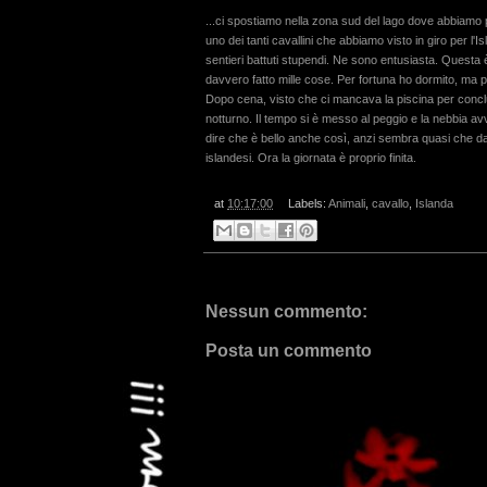
...ci spostiamo nella zona sud del lago dove abbiamo 
uno dei tanti cavallini che abbiamo visto in giro per l'I
sentieri battuti stupendi. Ne sono entusiasta. Questa 
davvero fatto mille cose. Per fortuna ho dormito, ma
Dopo cena, visto che ci mancava la piscina per concl
notturno. Il tempo si è messo al peggio e la nebbia avv
dire che è bello anche così, anzi sembra quasi che dal
islandesi. Ora la giornata è proprio finita.
at
10:17:00
Labels:
Animali
,
cavallo
,
Islanda
Nessun commento:
Posta un commento