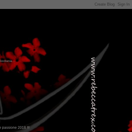
Giordania...
!
 passione 2018 !!!