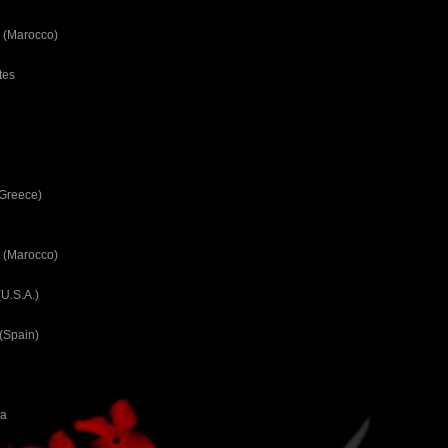
 (Marocco)
tes
(Greece)
 (Marocco)
U.S.A.)
(Spain)
ca