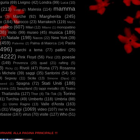
iguria
(69)
Livigno
(42)
Londra
(99)
Luca
(10)
mamma
(213)
Malesia
(114)
Luigi
(2)
Margherita
(245)
Marche
(92)
a
(3)
io
(184)
Marocco
(23)
Marrakech
(119)
Marta
essico
(607)
Milan
(12)
monopattino
Milano
(1)
38)
musica
(189)
moto
(99)
museo
(45)
Natale
(198)
New York
(39)
(17)
Naxos
(22)
(459)
Paola
Palma di Maiorca
(14)
Palermo
(2)
2496)
parchi a tema
(77)
pattini
(25)
(4222)
poesie
Pink Floyd
(56)
Pixiz
(20)
(149)
Provenza
(20)
quad
(21)
rafting
(5)
3)
Rivoli
(47)
Roma
(77)
Rosanna
Ricky
(1)
n Michele
(39)
saggi
(35)
Santorini
(54)
Sci
9)
Segway
(11)
Sicilia
(13)
Simone (Dipa)
(1)
Stati Uniti
(188)
Spagna
(72)
seed
(1)
izzera
(15)
Swaziland
(5)
tappi metallici
(8)
Teatro
Torino
)
Thailandia
(127)
Thor
(4)
Tik-Tok
(3)
31)
Turchia
(49)
Umberto
(118)
Umbria
(88)
Valle d'Aosta
(163)
Uomo Ragno
(13)
à
(1)
Viaggi
(1069)
a
(31)
video
(107)
Viet Vo Dao
arbasse
(167)
virus
(70)
visite
(127)
Who
(51)
TORNARE ALLA PAGINA PRINCIPALE !!!