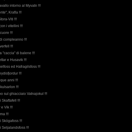
avallo intorno al Myvatn !!!
te", Krafla !!!
tora-Viti !!!
on i vitellini !!!
cuore !!!
a di compleanno !!!
erfell !!!
a "caccia" di balene !!!
ettar e Husavik !!!
Selfoss ed Hafragilsfoss !!!
ydisfjordur !!!
nque anni !!!
ulsarlon !!!
doo sul ghiacciaio Vatnajokul !!!
i Skaftafell !!!
 e Vik !!!
ma !!!
di Skógafoss !!!
i Seljalandsfoss !!!