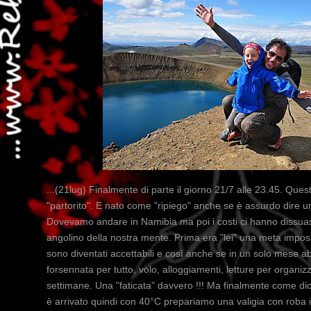
...(21lug) Finalmente di parte il giorno 21/7 alle 23.45. Que
"partorito". E nato come "ripiego" anche se è assurdo dire 
Dovevamo andare in Namibia ma poi i costi ci hanno dissuasi.
angolino della nostra mente. Prima era "lei" una meta imposs
sono diventati accettabili e così anche se in un solo mese 
forsennata per tutto, volo, alloggiamenti, letture per organiz
settimane. Una "faticata" davvero !!! Ma finalmente come dic
è arrivato quindi con 40°C prepariamo una valigia con roba in