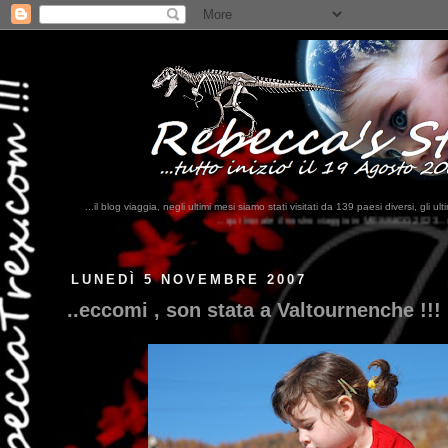
...il blog viaggia, negli ultimi mesi siamo stati visitati da 139 paesi diversi, 
...qui trovate il nostro viaggio in MESSICO 2023...
clikka qui !!!
LUNEDÌ 5 NOVEMBRE 2007
..eccomi , son stata a Valtournenche !!!