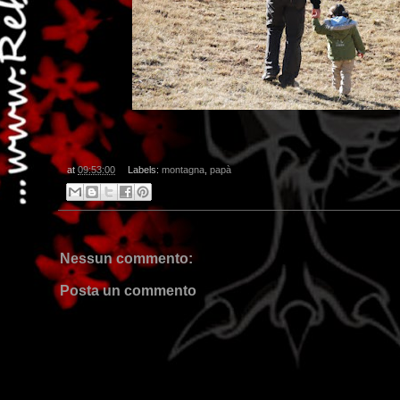
at
09:53:00
Labels:
montagna
,
papà
Nessun commento:
Posta un commento