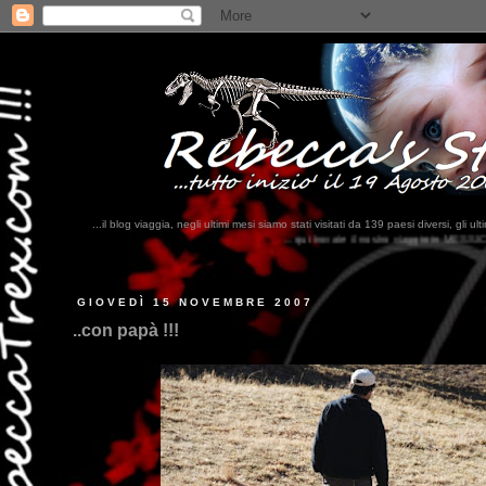
...il blog viaggia, negli ultimi mesi siamo stati visitati da 139 paesi diversi, 
...qui trovate il nostro viaggio in MESSICO 2023...
clikka qui !!!
GIOVEDÌ 15 NOVEMBRE 2007
..con papà !!!