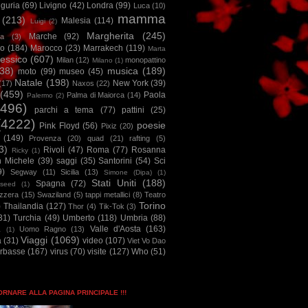
iguria
(69)
Livigno
(42)
Londra
(99)
Luca
(10)
mamma
(213)
Malesia
(114)
Luigi
(2)
Margherita
(245)
Marche
(92)
a
(3)
io
(184)
Marocco
(23)
Marrakech
(119)
Marta
essico
(607)
Milan
(12)
monopattino
Milano
(1)
38)
musica
(189)
moto
(99)
museo
(45)
Natale
(198)
New York
(39)
(17)
Naxos
(22)
(459)
Paola
Palma di Maiorca
(14)
Palermo
(2)
2496)
parchi a tema
(77)
pattini
(25)
(4222)
poesie
Pink Floyd
(56)
Pixiz
(20)
(149)
Provenza
(20)
quad
(21)
rafting
(5)
3)
Rivoli
(47)
Roma
(77)
Rosanna
Ricky
(1)
n Michele
(39)
saggi
(35)
Santorini
(54)
Sci
9)
Segway
(11)
Sicilia
(13)
Simone (Dipa)
(1)
Stati Uniti
(188)
Spagna
(72)
seed
(1)
izzera
(15)
Swaziland
(5)
tappi metallici
(8)
Teatro
Torino
)
Thailandia
(127)
Thor
(4)
Tik-Tok
(3)
31)
Turchia
(49)
Umberto
(118)
Umbria
(88)
Valle d'Aosta
(163)
Uomo Ragno
(13)
à
(1)
Viaggi
(1069)
a
(31)
video
(107)
Viet Vo Dao
arbasse
(167)
virus
(70)
visite
(127)
Who
(51)
TORNARE ALLA PAGINA PRINCIPALE !!!