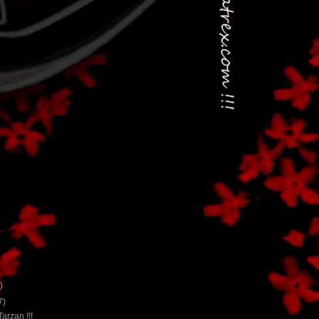
)
7)
arzan !!!