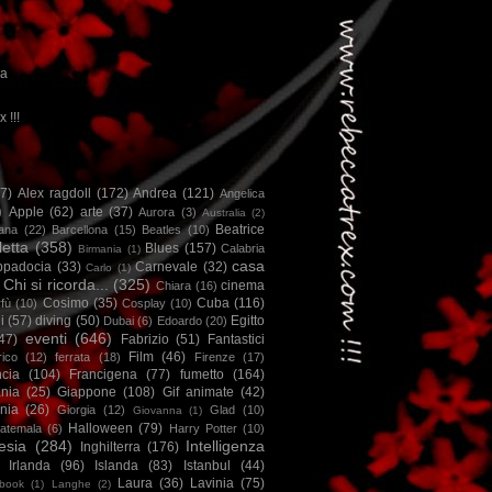
ca
x !!!
67)
Alex ragdoll
(172)
Andrea
(121)
Angelica
)
Apple
(62)
arte
(37)
Aurora
(3)
Australia
(2)
Beatrice
iana
(22)
Barcellona
(15)
Beatles
(10)
letta
(358)
Blues
(157)
Calabria
Birmania
(1)
casa
ppadocia
(33)
Carnevale
(32)
Carlo
(1)
Chi si ricorda...
(325)
cinema
Chiara
(16)
Cosimo
(35)
Cuba
(116)
fù
(10)
Cosplay
(10)
i
(57)
diving
(50)
Egitto
Dubai
(6)
Edoardo
(20)
eventi
(646)
47)
Fabrizio
(51)
Fantastici
Film
(46)
ico
(12)
ferrata
(18)
Firenze
(17)
ncia
(104)
Francigena
(77)
fumetto
(164)
nia
(25)
Giappone
(108)
Gif animate
(42)
nia
(26)
Giorgia
(12)
Glad
(10)
Giovanna
(1)
Halloween
(79)
atemala
(6)
Harry Potter
(10)
esia
(284)
Intelligenza
Inghilterra
(176)
Irlanda
(96)
Islanda
(83)
Istanbul
(44)
Laura
(36)
Lavinia
(75)
book
(1)
Langhe
(2)