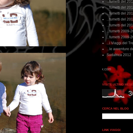
...fumetti del 20
...fumetti del 201
...fumetti del 201
...fumetti del 2011
...fumetti del 201
...fumetti 2009-
...fumetti 2009-
...i Viaggi del Tre
...le avventure de
Sudafrica 2012
VISITE ULTIMO MES
3
CERCA NEL BLOG
LINK VIAGGI