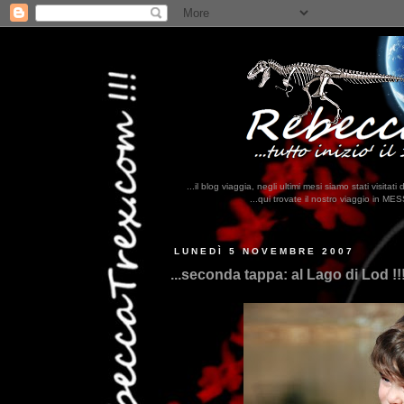
...il blog viaggia, negli ultimi mesi siamo stati visi
...qui trovate il nostro viaggio in MESSICO 2023...
clikka qui !!!
LUNEDÌ 5 NOVEMBRE 2007
...seconda tappa: al Lago di Lod !!