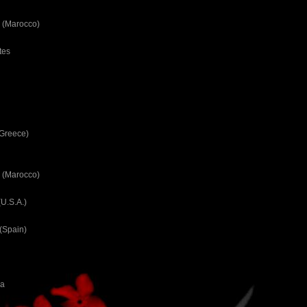
 (Marocco)
tes
(Greece)
 (Marocco)
U.S.A.)
(Spain)
ca