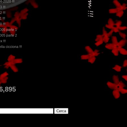
14-2020 !!!
3 !!!
2 !!!
 !!!
0 !!!
2005 parte 1
2005 parte 2
x !!!
lla cicciona !!!
...dai non perdere tempo, clikka "qui", c'è il meglio del www
E
6,895