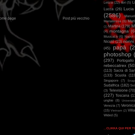
L
Letizia
(22)
libri
(5)
Lucia
Lucca
(26)
(2586)
Manuel
ome page
Post più vecchio
Mar
Mariateresa
(6)
M
Martina
(179)
(1)
montagna
(6
(4)
Musical.ly
(6)
Napoli
nonni
Nicolò
(23)
papà
(
(45)
photoshop
(297)
Portogallo
rebeccatrex
(50
(113)
Sacra di Sa
(133)
Scuola
(11
Singapore
(7)
Snap
Sudafrica
(182)
Sv
Televisione
(70
(3)
(227)
Toscana
(1
unghie
(8)
Universit
Veronic
Venezia
(7)
Vill
(15)
Vietnam
(2)
Wided
(5)
...CLIKKA QUI PER 