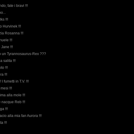
o, fate i bravi !!!
o...
lks !!!
lo Hurvinek !!!
zia Rosanna !!!
uele !!!
o Jane !!!
 o un Tyrannosaurus-Rex ???
a salita !!!
oto !!!
a !!!
 I fumetti in T.V. !!!
 mesi !!!
cima alla mole !!!
he nacque Reb !!!
ga !!!
acio alla mia fan Aurora !!!
ta !!!