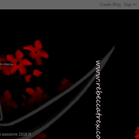
Giordania...
!
 passione 2018 !!!