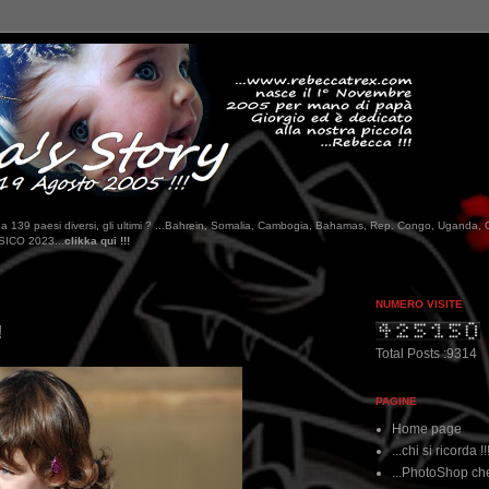
tati da 139 paesi diversi, gli ultimi ? ...Bahrein, Somalia, Cambogia, Bahamas, Rep. Congo, Uganda, 
NUMERO VISITE
!
Total Posts :9314
PAGINE
Home page
...chi si ricorda !!
...PhotoShop che