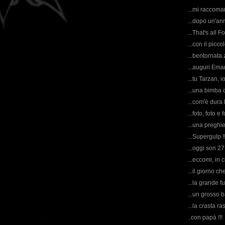
...mi raccomand
...dopo un'ann
...That's all Fo
...con il picco
...bentornata 
...auguri Eman
...tu Tarzan, i
...una bimba
...com'è dura l
...foto, foto e f
...una preghier
...Supergulp !!!
...oggi son 27
...eccomi, in 
...il giorno c
...la grande fu
...un grosso b
...la crasta ras
..con papà !!!