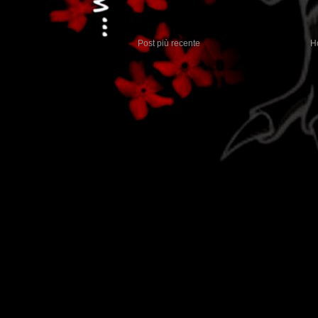
Post più recente
H