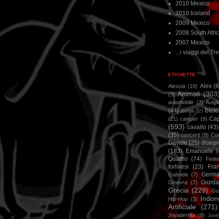
2010 Mexico
2010 Iceland
2009 Mexico
2008 South Afri
2007 Mexico
...i viaggi del Tre
ETICHETTE
Alex
(
Alessia
(19)
Animali
(303
(3)
automobile
(7)
Avigl
bicic
(44)
Belize
(2)
Ca
(21)
camper
(9)
(593)
cavallo
(43)
(35)
concerti
(9)
Cor
Davide
(25)
disegn
(183)
Emanuele
(
Quattro
(74)
Feder
forlivesi
(23)
Fra
Germa
Gabriele
(7)
Giorda
Ginevra
(7)
Grecia
(229)
Gu
Indon
Hip-Hop
(3)
Artificiale
(271)
JoyadeVilla
(8)
Junk