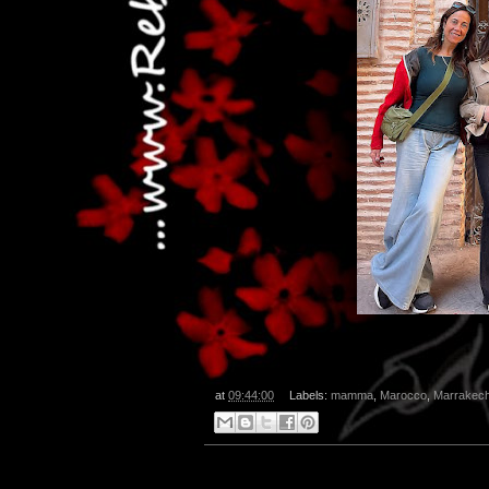
at
09:44:00
Labels:
mamma
,
Marocco
,
Marrakec