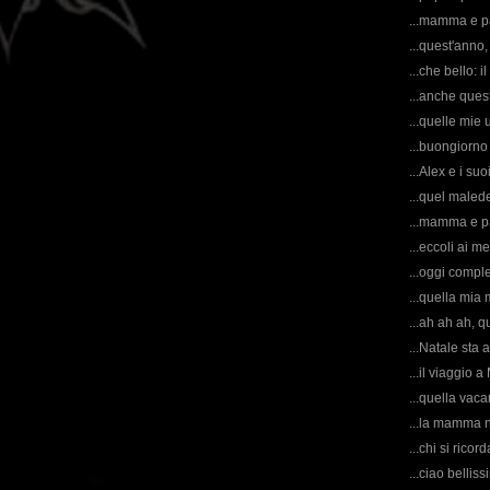
...mamma e pa
...quest'anno,
...che bello: 
...anche quest
...quelle mie 
...buongiorno 
...Alex e i suoi
...quel malede
...mamma e p
...eccoli ai me
...oggi compl
...quella mia 
...ah ah ah, q
...Natale sta 
...il viaggio 
...quella vac
...la mamma n
...chi si rico
...ciao bellis