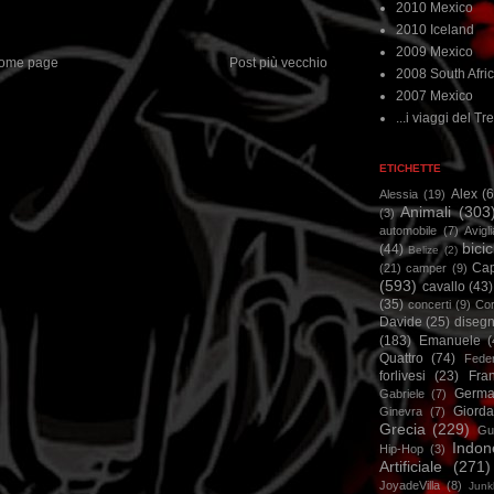
2010 Mexico
2010 Iceland
2009 Mexico
ome page
Post più vecchio
2008 South Afri
2007 Mexico
...i viaggi del Tre
ETICHETTE
Alex
(
Alessia
(19)
Animali
(303
(3)
automobile
(7)
Avigl
bicic
(44)
Belize
(2)
Ca
(21)
camper
(9)
(593)
cavallo
(43)
(35)
concerti
(9)
Cor
Davide
(25)
disegn
(183)
Emanuele
(
Quattro
(74)
Feder
forlivesi
(23)
Fra
Germa
Gabriele
(7)
Giorda
Ginevra
(7)
Grecia
(229)
Gu
Indon
Hip-Hop
(3)
Artificiale
(271)
JoyadeVilla
(8)
Junk