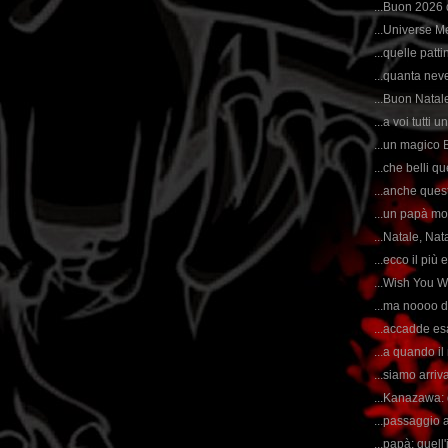
...Buon 2026
...Universe M
...quelle patt
...quanta nev
...Buon Nata
...a voi tutti
...un magico B
...che belli qu
...anche quest
...un papà mo
...Natale, Nata
...ecco il più 
...Wish You W
...ma noooo da
...accadde esa
...a quando i
...siamo arriv
...Kanazawa: 
...passaggio 
...papà: quell