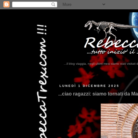
...il blog viaggia, negli ultimi mesi siamo stati visi
...qui trovate il nostro via
LUNEDÌ 1 DICEMBRE 2025
...ciao ragazzi: siamo tornati da Ma