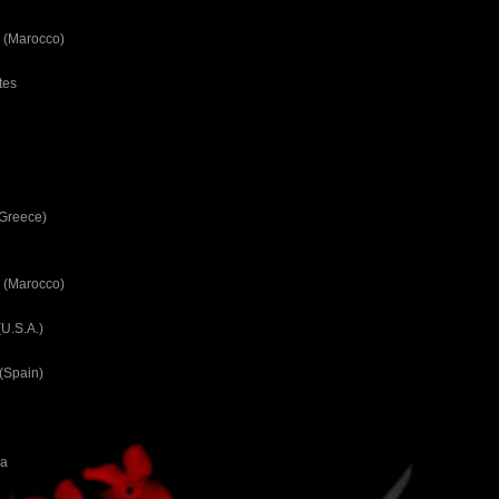
 (Marocco)
tes
(Greece)
 (Marocco)
U.S.A.)
(Spain)
ca