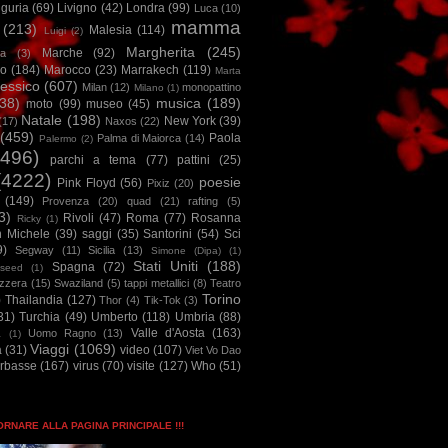
iguria
(69)
Livigno
(42)
Londra
(99)
Luca
(10)
mamma
(213)
Malesia
(114)
Luigi
(2)
Margherita
(245)
Marche
(92)
a
(3)
io
(184)
Marocco
(23)
Marrakech
(119)
Marta
essico
(607)
Milan
(12)
monopattino
Milano
(1)
38)
musica
(189)
moto
(99)
museo
(45)
Natale
(198)
New York
(39)
(17)
Naxos
(22)
(459)
Paola
Palma di Maiorca
(14)
Palermo
(2)
2496)
parchi a tema
(77)
pattini
(25)
(4222)
poesie
Pink Floyd
(56)
Pixiz
(20)
(149)
Provenza
(20)
quad
(21)
rafting
(5)
3)
Rivoli
(47)
Roma
(77)
Rosanna
Ricky
(1)
n Michele
(39)
saggi
(35)
Santorini
(54)
Sci
9)
Segway
(11)
Sicilia
(13)
Simone (Dipa)
(1)
Stati Uniti
(188)
Spagna
(72)
seed
(1)
izzera
(15)
Swaziland
(5)
tappi metallici
(8)
Teatro
Torino
)
Thailandia
(127)
Thor
(4)
Tik-Tok
(3)
31)
Turchia
(49)
Umberto
(118)
Umbria
(88)
Valle d'Aosta
(163)
Uomo Ragno
(13)
à
(1)
Viaggi
(1069)
a
(31)
video
(107)
Viet Vo Dao
arbasse
(167)
virus
(70)
visite
(127)
Who
(51)
TORNARE ALLA PAGINA PRINCIPALE !!!