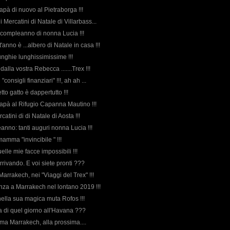
pà di nuovo al Pietraborga !!!
 i Mercatini di Natale di Villarbass...
il compleanno di nonna Lucia !!!
'anno è ...albero di Natale in casa !!!
unghie lunghissimissime !!!
dalla vostra Rebecca .......Trex !!!
 "consigli finanziari" !!!, ah ah ...
tto gatto è dappertutto !!!
apà al Rifugio Capanna Mautino !!!
rcatini di di Natale di Aosta !!!
eanno: tanti auguri nonna Lucia !!!
mamma "invincibile " !!!
uelle mie facce impossibili !!!
arrivando. E voi siete pronti ???
a Marrakech, nei "Viaggi del Trex" !!!
anza a Marrakech nel lontano 2019 !!!
ella sua magica muta Rofos !!!
rda di quel giorno all'Havana ???
sima Marrakech, alla prossima....