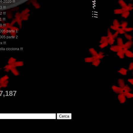
14-2020 !!!
3 !!!
2 !!!
 !!!
0 !!!
2005 parte 1
2005 parte 2
x !!!
lla cicciona !!!
...dai non perdere tempo, clikka "qui", c'è il m
E
7,187