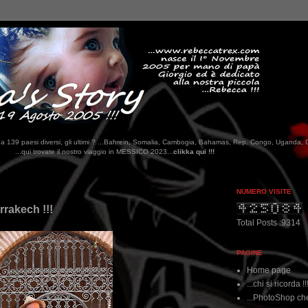
tati da 139 paesi diversi, gli ultimi ? ...Bahrein, Somalia, Cambogia, Bahamas, Rep. Congo, Uganda, 
ggio in MESSICO 2023...
clikka qui !!!
NUMERO VISITE
rrakech !!!
Total Posts :9314
PAGINE
Home page
...chi si ricorda !!
...PhotoShop che