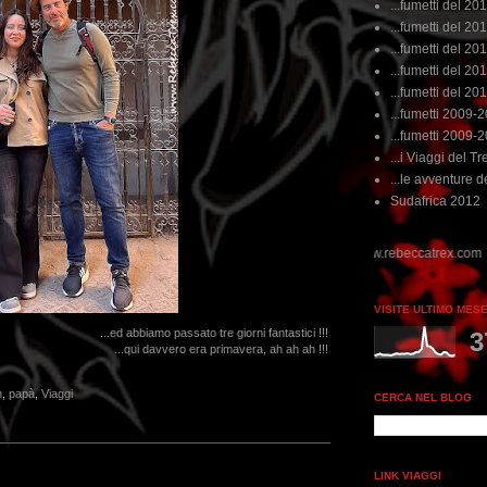
...fumetti del 20
...fumetti del 201
...fumetti del 201
...fumetti del 2011
...fumetti del 201
...fumetti 2009-
...fumetti 2009-
...i Viaggi del Tre
...le avventure de
Sudafrica 2012
VISITE ULTIMO MES
...ed abbiamo passato tre giorni fantastici !!!
3
...qui davvero era primavera, ah ah ah !!!
h
,
papà
,
Viaggi
CERCA NEL BLOG
LINK VIAGGI