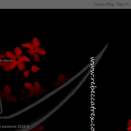
Giordania...
!
 passione 2018 !!!