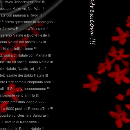
 dal www.Rebeccatrex.com !!!
essage: Make Art, Not War !!!
inate con mamma a Rivoli !!!
e è scesa quest'anno in montagna !!!
le dal www.RebeccaTrex.com !!!
 un sereno Natale e Buone Feste !!!
uon Natale dal nostro Alex !!!
ei Natali, tutti insieme !!!
a vigilia di Natale con Martina !!!
toclista ed anche Babbo Natale !!!
le, Natale, Natale, arf, arf, arf, ...
elettrizzante dei Babbi Natale !!!
ere Here compie cinquanta anni !!!
iiii, il Gringhy, noooooooooo !!!
ttamente venti anni fa !!!
l nostro prossimo viaggio ???
ati a 9000 post sul RebeccaTrex !!!
quartieri di Geishe e Samurai !!!
al Castello di Kanazawa !!!
'improbabile Babbo Natale !!!