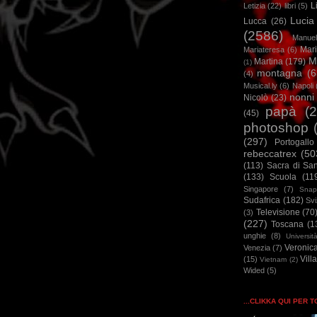
L
Letizia
(22)
libri
(5)
Lucia
Lucca
(26)
(2586)
Manuel
Mar
Mariateresa
(6)
M
Martina
(179)
(1)
montagna
(6
(4)
Musical.ly
(6)
Napoli
nonni
Nicolò
(23)
papà
(
(45)
photoshop
(297)
Portogallo
rebeccatrex
(50
(113)
Sacra di Sa
(133)
Scuola
(11
Singapore
(7)
Snap
Sudafrica
(182)
Sv
Televisione
(70
(3)
(227)
Toscana
(1
unghie
(8)
Universit
Veronic
Venezia
(7)
Vill
(15)
Vietnam
(2)
Wided
(5)
...CLIKKA QUI PER 