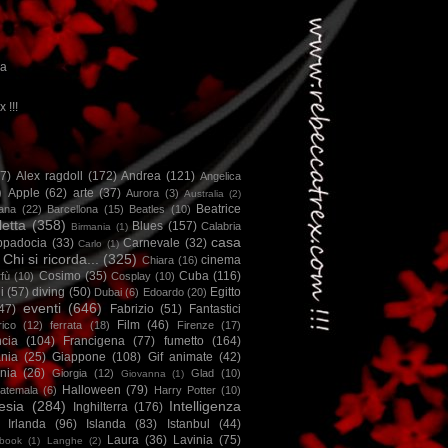
ca
x !!!
67)
Alex ragdoll
(172)
Andrea
(121)
Angelica
)
Apple
(62)
arte
(37)
Aurora
(3)
Australia
(2)
Beatrice
iana
(22)
Barcellona
(15)
Beatles
(10)
letta
(358)
Blues
(157)
Calabria
Birmania
(1)
casa
ppadocia
(33)
Carnevale
(32)
Carlo
(1)
Chi si ricorda...
(325)
cinema
Chiara
(16)
Cosimo
(35)
Cuba
(116)
fù
(10)
Cosplay
(10)
i
(57)
diving
(50)
Egitto
Dubai
(6)
Edoardo
(20)
eventi
(646)
47)
Fabrizio
(51)
Fantastici
Film
(46)
ico
(12)
ferrata
(18)
Firenze
(17)
ncia
(104)
Francigena
(77)
fumetto
(164)
nia
(25)
Giappone
(108)
Gif animate
(42)
nia
(26)
Giorgia
(12)
Glad
(10)
Giovanna
(1)
Halloween
(79)
atemala
(6)
Harry Potter
(10)
esia
(284)
Intelligenza
Inghilterra
(176)
Irlanda
(96)
Islanda
(83)
Istanbul
(44)
Laura
(36)
Lavinia
(75)
book
(1)
Langhe
(2)