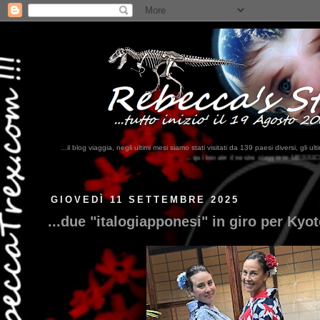
...il blog viaggia, negli ultimi mesi siamo stati visitati da 139 paesi diversi, 
...qui trovate il nostro viaggio in MESSICO 2023...
clikka qui !!!
GIOVEDÌ 11 SETTEMBRE 2025
...due "italogiapponesi" in giro per Kyot