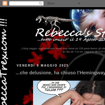
...il blog viaggia, negli ultimi mesi siamo stati visitati da 139 paesi diversi, 
...qui trovate il nostro viaggio in MESSICO 2023...
clikka qui !!!
VENERDÌ 9 MAGGIO 2025
...che delusione, ha chiuso l'Hemingway