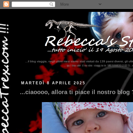
...il blog viaggia, negli ultimi mesi siamo stati visitati da 139 paesi diversi, 
...qui trovate il nostro viaggio in MESSICO 2023...
clikka qui !!!
MARTEDÌ 8 APRILE 2025
...ciaoooo, allora ti piace il nostro blog