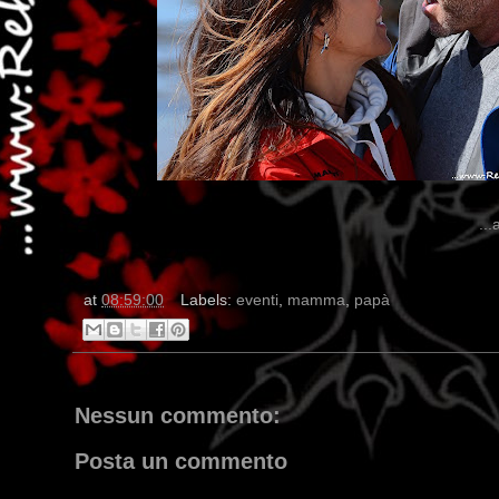
...
at
08:59:00
Labels:
eventi
,
mamma
,
papà
Nessun commento:
Posta un commento