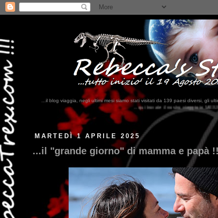
...il blog viaggia, negli ultimi mesi siamo stati visitati da 139 paesi diversi, 
...qui trovate il nostro viaggio in MESSICO 2023...
clikka qui !!!
MARTEDÌ 1 APRILE 2025
...il "grande giorno" di mamma e papà !!