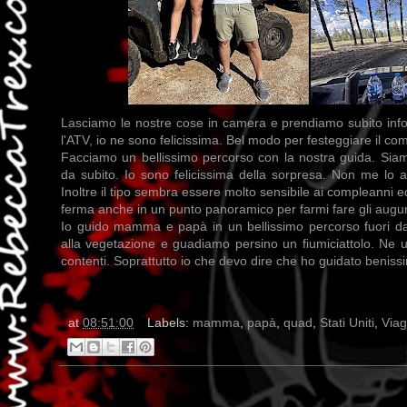
Lasciamo le nostre cose in camera e prendiamo subito inform
l'ATV, io ne sono felicissima. Bel modo per festeggiare il co
Facciamo un bellissimo percorso con la nostra guida. Siam
da subito. Io sono felicissima della sorpresa. Non me lo a
Inoltre il tipo sembra essere molto sensibile ai compleanni ed 
ferma anche in un punto panoramico per farmi fare gli augu
Io guido mamma e papà in un bellissimo percorso fuori da
alla vegetazione e guadiamo persino un fiumiciattolo. Ne
contenti. Soprattutto io che devo dire che ho guidato beniss
at
08:51:00
Labels:
mamma
,
papà
,
quad
,
Stati Uniti
,
Viag