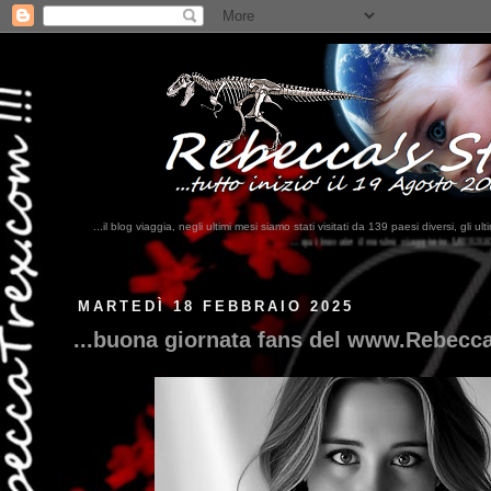
...il blog viaggia, negli ultimi mesi siamo stati visitati da 139 paesi diversi, 
...qui trovate il nostro viaggio in MESSICO 2023...
clikka qui !!!
MARTEDÌ 18 FEBBRAIO 2025
...buona giornata fans del www.Rebecca