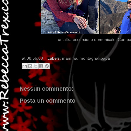
...un'altra escursione domenicale. Con par
.
at
08:56:00
Labels:
mamma
,
montagna
,
papà
Nessun commento:
Posta un commento