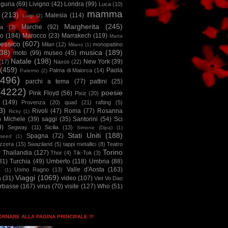
iguria
(69)
Livigno
(42)
Londra
(99)
Luca
(10)
mamma
(213)
Malesia
(114)
Luigi
(2)
Margherita
(245)
Marche
(92)
a
(3)
io
(184)
Marocco
(23)
Marrakech
(119)
Marta
essico
(607)
Milan
(12)
monopattino
Milano
(1)
38)
musica
(189)
moto
(99)
museo
(45)
Natale
(198)
New York
(39)
(17)
Naxos
(22)
(459)
Paola
Palma di Maiorca
(14)
Palermo
(2)
2496)
parchi a tema
(77)
pattini
(25)
(4222)
poesie
Pink Floyd
(56)
Pixiz
(20)
(149)
Provenza
(20)
quad
(21)
rafting
(5)
3)
Rivoli
(47)
Roma
(77)
Rosanna
Ricky
(1)
n Michele
(39)
saggi
(35)
Santorini
(54)
Sci
9)
Segway
(11)
Sicilia
(13)
Simone (Dipa)
(1)
Stati Uniti
(188)
Spagna
(72)
seed
(1)
izzera
(15)
Swaziland
(5)
tappi metallici
(8)
Teatro
Torino
)
Thailandia
(127)
Thor
(4)
Tik-Tok
(3)
31)
Turchia
(49)
Umberto
(118)
Umbria
(88)
Valle d'Aosta
(163)
Uomo Ragno
(13)
à
(1)
Viaggi
(1069)
a
(31)
video
(107)
Viet Vo Dao
arbasse
(167)
virus
(70)
visite
(127)
Who
(51)
TORNARE ALLA PAGINA PRINCIPALE !!!