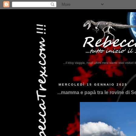
...il blog viaggia, negli ultimi mesi siamo stati visi
...qui trovate 
MERCOLEDÌ 15 GENNAIO 2025
...mamma e papà tra le rovine di Se