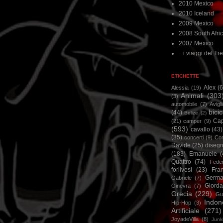
2010 Mexico
2010 Iceland
2009 Mexico
2008 South Afri
2007 Mexico
...i viaggi del Tre
ETICHETTE
Alex
(
Alessia
(19)
Animali
(303
(3)
automobile
(7)
Avigl
bicic
(44)
Belize
(2)
Ca
(21)
camper
(9)
(593)
cavallo
(43)
(35)
concerti
(9)
Cor
Davide
(25)
disegn
(183)
Emanuele
(
Quattro
(74)
Feder
forlivesi
(23)
Fra
Germa
Gabriele
(7)
Giorda
Ginevra
(7)
Grecia
(229)
Gu
Indon
Hip-Hop
(3)
Artificiale
(271)
JoyadeVilla
(8)
Junk