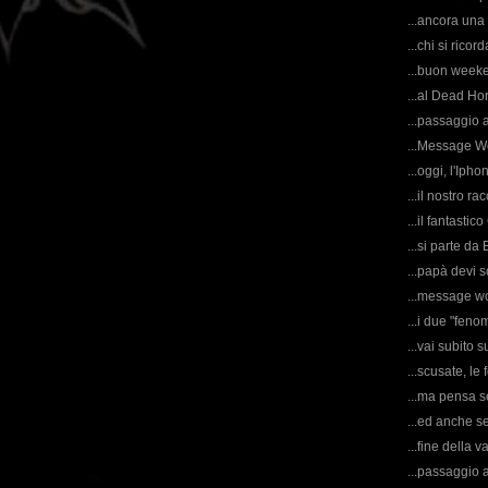
...ancora una
...chi si rico
...buon week
...al Dead Ho
...passaggio 
...Message Wo
...oggi, l'Ipho
...il nostro ra
...il fantasti
...si parte da
...papà devi so
...message wo
...i due "feno
...vai subito
...scusate, le
...ma pensa s
...ed anche se
...fine della 
...passaggio 