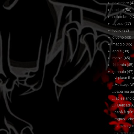
►
novembre
(4
►
ottobre
(50)
►
settembre
(4
►
agosto
(27)
►
luglio
(32)
►
giugno
(43)
►
maggio
(45)
►
aprile
(39)
►
marzo
(45)
►
febbraio
(45)
▼
gennaio
(47)
...vi piace il
...Message Wor
...papà ma qu
...ladies and
...il Delicate 
...papà è giù:
...ragazzi, ch
...mamma guard
...mamma e pa