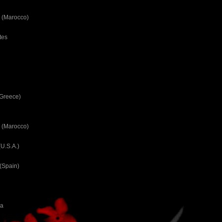
 (Marocco)
tes
(Greece)
 (Marocco)
U.S.A.)
(Spain)
ca