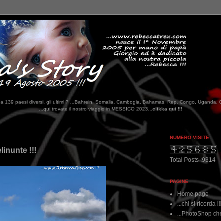
tati da 139 paesi diversi, gli ultimi ? ...Bahrein, Somalia, Cambogia, Bahamas, Rep. Congo, Uganda, 
il nostro viaggio in MESSICO 2023...
clikka qui !!!
NUMERO VISITE
linunte !!!
Total Posts :9314
PAGINE
Home page
...chi si ricorda !!
...PhotoShop che