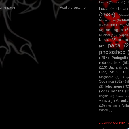
L
Letizia
(22)
libri
(5)
ome page
Post più vecchio
Lucia
Lucca
(26)
(2586)
Manuel
Mar
Mariateresa
(6)
M
Martina
(179)
(1)
montagna
(6
(4)
Musical.ly
(6)
Napoli
nonni
Nicolò
(23)
papà
(
(45)
photoshop
(297)
Portogallo
rebeccatrex
(50
(113)
Sacra di Sa
(133)
Scuola
(11
Singapore
(7)
Snap
Sudafrica
(182)
Sv
Televisione
(70
(3)
(227)
Toscana
(1
unghie
(8)
Universit
Veronic
Venezia
(7)
Vill
(15)
Vietnam
(2)
Wided
(5)
...CLIKKA QUI PER 