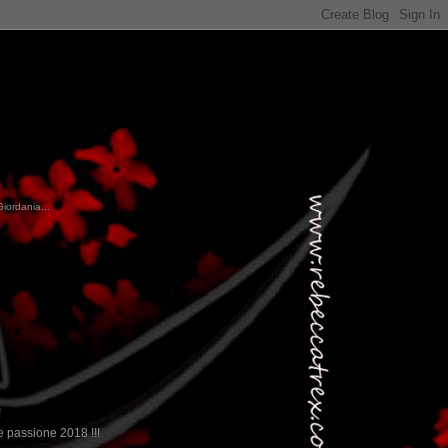
Giordania...
!
 passione 2018 !!!