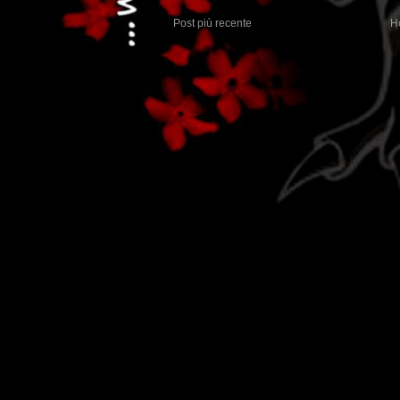
Post più recente
H