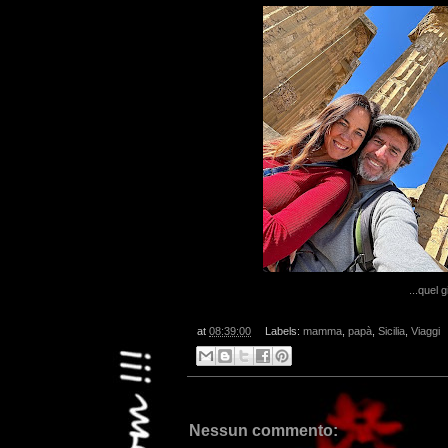
...quel 
at
08:39:00
Labels:
mamma
,
papà
,
Sicilia
,
Viaggi
Nessun commento: