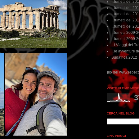
...fumetti del 20
...fumetti del 201
...fumetti del 201
...fumetti del 2011
...fumetti del 201
...fumetti 2009-
...fumetti 2009-
...i Viaggi del Tre
...le avventure de
Sudafrica 2012
 perdere tempo, clikka "qui", c'è il meglio del www.rebeccatrex.com
VISITE ULTIMO MES
3
CERCA NEL BLOG
LINK VIAGGI