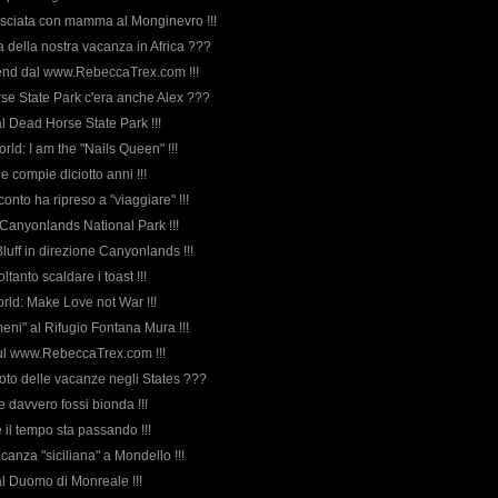
 sciata con mamma al Monginevro !!!
rda della nostra vacanza in Africa ???
end dal www.RebeccaTrex.com !!!
rse State Park c'era anche Alex ???
al Dead Horse State Park !!!
rld: I am the "Nails Queen" !!!
ne compie diciotto anni !!!
cconto ha ripreso a "viaggiare" !!!
co Canyonlands National Park !!!
 Bluff in direzione Canyonlands !!!
ltanto scaldare i toast !!!
rld: Make Love not War !!!
meni" al Rifugio Fontana Mura !!!
 sul www.RebeccaTrex.com !!!
 foto delle vacanze negli States ???
e davvero fossi bionda !!!
 il tempo sta passando !!!
vacanza "siciliana" a Mondello !!!
al Duomo di Monreale !!!