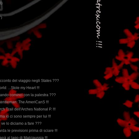
3)
7)
 racconto del viaggio negli States ???
ld: ...Stole my Heart !!!
ando cominci con la palestra ???
 gentleman: The AmeriCanS !!!
Arch Trail dell'Arches National P. !!!
 ma io ci sono sempre per lui !!!
e ve lo diciamo a fare ???
a le previsioni prima di sciare !!!
pà al lago di Malciaussia !!!