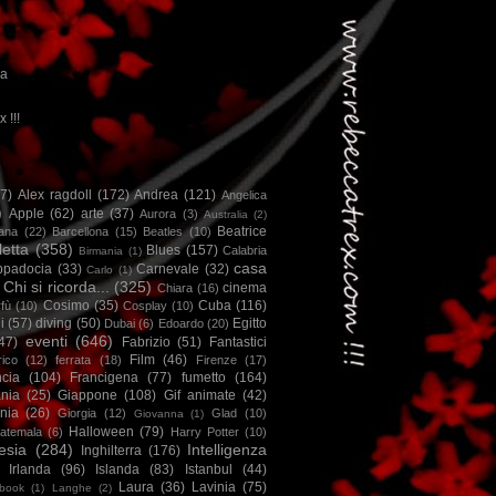
ca
x !!!
67)
Alex ragdoll
(172)
Andrea
(121)
Angelica
)
Apple
(62)
arte
(37)
Aurora
(3)
Australia
(2)
Beatrice
iana
(22)
Barcellona
(15)
Beatles
(10)
letta
(358)
Blues
(157)
Calabria
Birmania
(1)
casa
ppadocia
(33)
Carnevale
(32)
Carlo
(1)
Chi si ricorda...
(325)
cinema
Chiara
(16)
Cosimo
(35)
Cuba
(116)
fù
(10)
Cosplay
(10)
i
(57)
diving
(50)
Egitto
Dubai
(6)
Edoardo
(20)
eventi
(646)
47)
Fabrizio
(51)
Fantastici
Film
(46)
ico
(12)
ferrata
(18)
Firenze
(17)
ncia
(104)
Francigena
(77)
fumetto
(164)
nia
(25)
Giappone
(108)
Gif animate
(42)
nia
(26)
Giorgia
(12)
Glad
(10)
Giovanna
(1)
Halloween
(79)
atemala
(6)
Harry Potter
(10)
esia
(284)
Intelligenza
Inghilterra
(176)
Irlanda
(96)
Islanda
(83)
Istanbul
(44)
Laura
(36)
Lavinia
(75)
book
(1)
Langhe
(2)