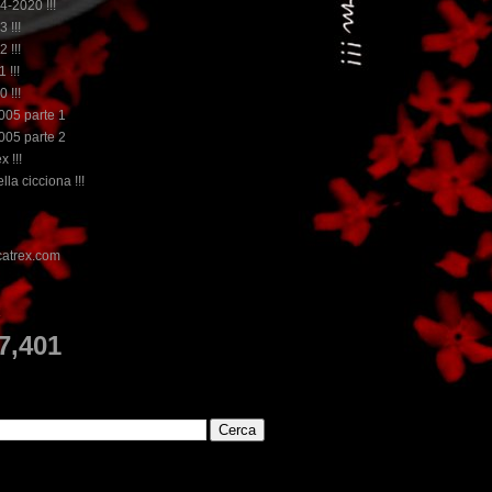
14-2020 !!!
3 !!!
2 !!!
 !!!
0 !!!
2005 parte 1
2005 parte 2
x !!!
lla cicciona !!!
E
7,401