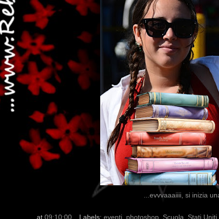
...evvvaaaiiii, si inizia
at
09:10:00
Labels:
eventi
,
photoshop
,
Scuola
,
Stati Uniti