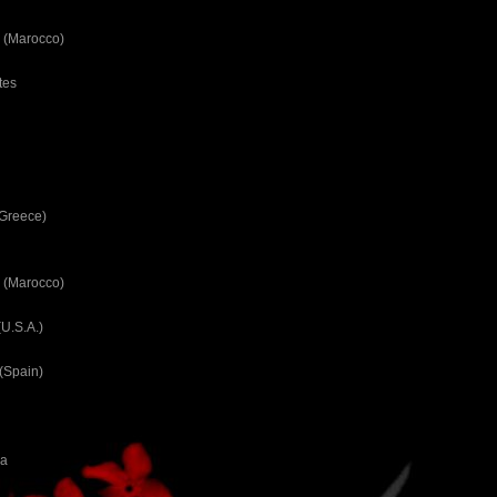
 (Marocco)
tes
(Greece)
 (Marocco)
U.S.A.)
(Spain)
ca