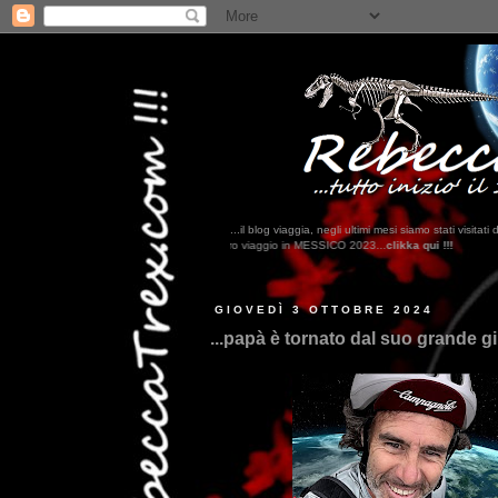
...il blog viaggia, negli ultimi mesi siamo stati visi
 trovate il nostro viaggio in MESSICO 2023...
clikka qui !!!
GIOVEDÌ 3 OTTOBRE 2024
...papà è tornato dal suo grande giro