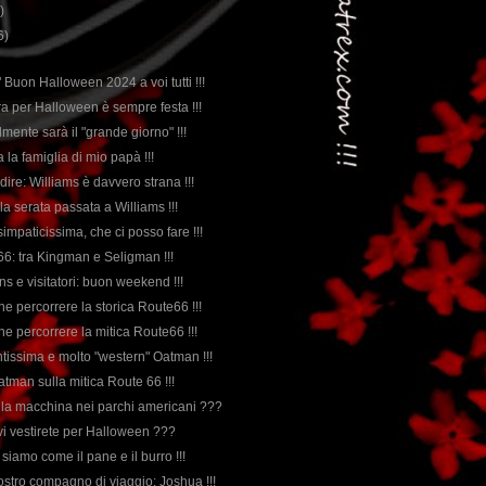
)
6)
le" Buon Halloween 2024 a voi tutti !!!
tra per Halloween è sempre festa !!!
lmente sarà il "grande giorno" !!!
a la famiglia di mio papà !!!
 dire: Williams è davvero strana !!!
lla serata passata a Williams !!!
 simpaticissima, che ci posso fare !!!
e66: tra Kingman e Seligman !!!
 fans e visitatori: buon weekend !!!
ne percorrere la storica Route66 !!!
ne percorrere la mitica Route66 !!!
entissima e molto "western" Oatman !!!
atman sulla mitica Route 66 !!!
a la macchina nei parchi americani ???
 vi vestirete per Halloween ???
" siamo come il pane e il burro !!!
nostro compagno di viaggio: Joshua !!!