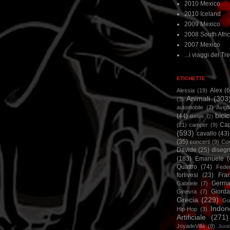
2010 Mexico
2010 Iceland
2009 Mexico
2008 South Afri
2007 Mexico
...i viaggi del Tre
ETICHETTE
Alex
(
Alessia
(19)
Animali
(303
(3)
automobile
(7)
Avigl
bicic
(44)
Belize
(2)
Ca
(21)
camper
(9)
(593)
cavallo
(43)
(35)
concerti
(9)
Cor
Davide
(25)
disegn
(183)
Emanuele
(
Quattro
(74)
Feder
forlivesi
(23)
Fra
Germa
Gabriele
(7)
Giorda
Ginevra
(7)
Grecia
(229)
Gu
Indon
Hip-Hop
(3)
Artificiale
(271)
JoyadeVilla
(8)
Junk