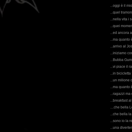
...oggi è il mi
...quel tramon
...nella vita 
...quei momen
...ed ancora a
...ma quanto 
...arrivo al J
...iniziamo co
...Bubba Gump
...vi piace il 
...in biciclet
...un milione 
...ma quanto
...ragazzi ma 
...breakfast a
....che bella 
...che bella l
...sono io la 
...una diverte