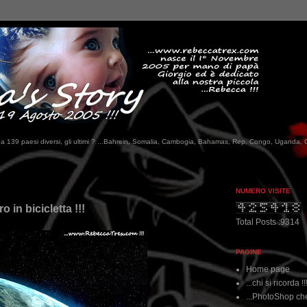
tati da 139 paesi diversi, gli ultimi ? ...Bahrein, Somalia, Cambogia, Bahamas, Rep. Congo, Uganda, 
NUMERO VISITE
 in bicicletta !!!
Total Posts :9314
PAGINE
Home page
...chi si ricorda !!
...PhotoShop che