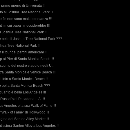
o primo giorno di Università !!!
to al Joshua Tree National Park !!!
i selfie non sono mai abbastanza !!!
ti in cui papà mi ucciderebbe !!!
l Joshua Tree National Park !!!
è bello il Joshua Tree National Park ???
oshua Tree National Park !!!
n il tour dei parchi americani !!!
 al Pier di Santa Monica Beach !!!
racconto del nostro viaggio negli U...
ta tra Santa Monica e Venice Beach !!!
di foto a Santa Monica Beach !!!
 è bella Santa Monica Beach ???
quanto è bella Los Angeles !!!
l Russel's di Pasadena L.A. !!!
Los Angeles e la sua Walk of Fame !!!
a "Walk of Fame" di Hollywood !!!
regina del Santee Alley Market !!!
ntissima Santee Alley a Los Angeles !!!