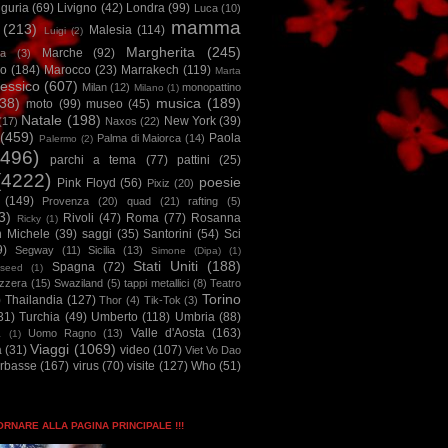
iguria
(69)
Livigno
(42)
Londra
(99)
Luca
(10)
mamma
(213)
Malesia
(114)
Luigi
(2)
Margherita
(245)
Marche
(92)
a
(3)
io
(184)
Marocco
(23)
Marrakech
(119)
Marta
essico
(607)
Milan
(12)
monopattino
Milano
(1)
38)
musica
(189)
moto
(99)
museo
(45)
Natale
(198)
New York
(39)
(17)
Naxos
(22)
(459)
Paola
Palma di Maiorca
(14)
Palermo
(2)
2496)
parchi a tema
(77)
pattini
(25)
(4222)
poesie
Pink Floyd
(56)
Pixiz
(20)
(149)
Provenza
(20)
quad
(21)
rafting
(5)
3)
Rivoli
(47)
Roma
(77)
Rosanna
Ricky
(1)
n Michele
(39)
saggi
(35)
Santorini
(54)
Sci
9)
Segway
(11)
Sicilia
(13)
Simone (Dipa)
(1)
Stati Uniti
(188)
Spagna
(72)
seed
(1)
izzera
(15)
Swaziland
(5)
tappi metallici
(8)
Teatro
Torino
)
Thailandia
(127)
Thor
(4)
Tik-Tok
(3)
31)
Turchia
(49)
Umberto
(118)
Umbria
(88)
Valle d'Aosta
(163)
Uomo Ragno
(13)
à
(1)
Viaggi
(1069)
a
(31)
video
(107)
Viet Vo Dao
arbasse
(167)
virus
(70)
visite
(127)
Who
(51)
TORNARE ALLA PAGINA PRINCIPALE !!!