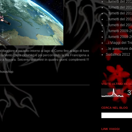
...fumetti del 20
...fumetti del 201
...fumetti del 201
...fumetti del 2011
...fumetti del 201
...fumetti 2009-
...fumetti 2009-
...i Viaggi del Tre
...le avventure de
 Maggiore e poi tutto intorno al lago di Como fino al lago di Iseo
Sudafrica 2012
a Vento (pista ciclabile) e poi percorrendo la Via Francigena a
no a Novara. Seicento chilometri in quattro giorni: complimenti !!!
...dai non perdere tempo, c
hotoshop
VISITE ULTIMO MES
3
CERCA NEL BLOG
LINK VIAGGI