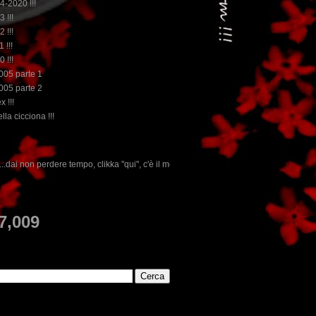
14-2020 !!!
3 !!!
2 !!!
 !!!
0 !!!
2005 parte 1
2005 parte 2
x !!!
lla cicciona !!!
likka "qui", c'è il meglio del www.rebeccatrex.com
E
7,009