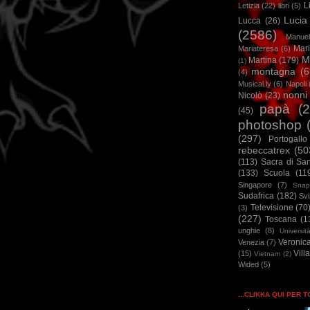
L
Letizia
(22)
libri
(5)
Lucia
Lucca
(26)
(2586)
Manuel
Mar
Mariateresa
(6)
M
Martina
(179)
(1)
montagna
(6
(4)
Musical.ly
(6)
Napoli
nonni
Nicolò
(23)
papà
(
(45)
photoshop
(297)
Portogallo
rebeccatrex
(50
(113)
Sacra di Sa
(133)
Scuola
(11
Singapore
(7)
Snap
Sudafrica
(182)
Sv
Televisione
(70
(3)
(227)
Toscana
(1
unghie
(8)
Universit
Veronic
Venezia
(7)
Vill
(15)
Vietnam
(2)
Wided
(5)
...CLIKKA QUI PER 