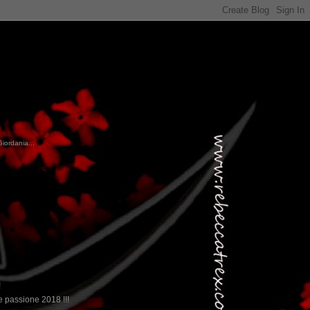
Giordania...
!
 passione 2018 !!!