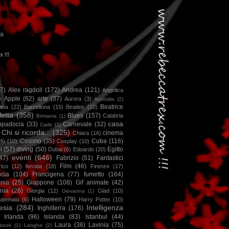
ca
x !!!
67)
Alex ragdoll
(172)
Andrea
(121)
Angelica
)
Apple
(62)
arte
(37)
Aurora
(3)
Australia
(2)
Beatrice
iana
(22)
Barcellona
(15)
Beatles
(10)
letta
(358)
Blues
(157)
Calabria
Birmania
(1)
casa
ppadocia
(33)
Carnevale
(32)
Carlo
(1)
Chi si ricorda...
(325)
cinema
Chiara
(16)
Cosimo
(35)
Cuba
(116)
fù
(10)
Cosplay
(10)
i
(57)
diving
(50)
Egitto
Dubai
(6)
Edoardo
(20)
eventi
(646)
47)
Fabrizio
(51)
Fantastici
Film
(46)
ico
(12)
ferrata
(18)
Firenze
(17)
ncia
(104)
Francigena
(77)
fumetto
(164)
nia
(25)
Giappone
(108)
Gif animate
(42)
nia
(26)
Giorgia
(12)
Glad
(10)
Giovanna
(1)
Halloween
(79)
atemala
(6)
Harry Potter
(10)
esia
(284)
Intelligenza
Inghilterra
(176)
Irlanda
(96)
Islanda
(83)
Istanbul
(44)
Laura
(36)
Lavinia
(75)
book
(1)
Langhe
(2)