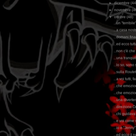
►
dicembre
(44
►
novembre
(4
▼
ottobre
(48)
...un "terribi
...a casa nos
...domani fina
...ed ecco tutt
...non c'è che
...una tranqui
...lo so, sono
...sulla Rout
...a voi tutti,
...che emozio
...che emozio
...una divert
...direzione O
...chi guidav
...e voi come
...io e "Jenny
...ed ecco il 