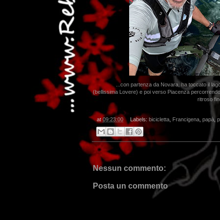
...con partenza da Novara, ha toccato il lago
(bellissima Lovere) e poi verso Piacenza percorrendo l
ritroso fi
at
09:23:00
Labels:
bicicletta
,
Francigena
,
papà
,
p
Nessun commento:
Posta un commento