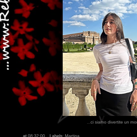
...dai non perdere tempo, c
...ci siamo divertite un mo
at
08:32:00
Labels:
Martina