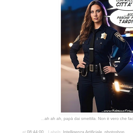
...ah ah ah, papà dai smettila. Non è vero che fa
at
08:44:00
Labels:
Intelligenza Artificiale
,
photoshop