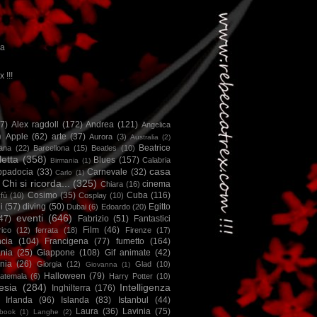
ca
x !!!
67)
Alex ragdoll
(172)
Andrea
(121)
Angelica
)
Apple
(62)
arte
(37)
Aurora
(3)
Australia
(2)
Beatrice
iana
(22)
Barcellona
(15)
Beatles
(10)
letta
(358)
Blues
(157)
Calabria
Birmania
(1)
casa
ppadocia
(33)
Carnevale
(32)
Carlo
(1)
Chi si ricorda...
(325)
cinema
Chiara
(16)
Cosimo
(35)
Cuba
(116)
fù
(10)
Cosplay
(10)
i
(57)
diving
(50)
Egitto
Dubai
(6)
Edoardo
(20)
eventi
(646)
47)
Fabrizio
(51)
Fantastici
Film
(46)
ico
(12)
ferrata
(18)
Firenze
(17)
ncia
(104)
Francigena
(77)
fumetto
(164)
nia
(25)
Giappone
(108)
Gif animate
(42)
nia
(26)
Giorgia
(12)
Glad
(10)
Giovanna
(1)
Halloween
(79)
atemala
(6)
Harry Potter
(10)
esia
(284)
Intelligenza
Inghilterra
(176)
Irlanda
(96)
Islanda
(83)
Istanbul
(44)
Laura
(36)
Lavinia
(75)
book
(1)
Langhe
(2)