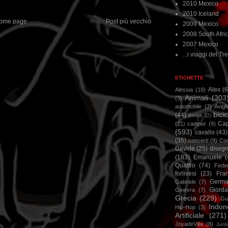
2010 Mexico
2010 Iceland
ome page
Post più vecchio
2009 Mexico
2008 South Afri
2007 Mexico
...i viaggi del Tre
ETICHETTE
Alex
(
Alessia
(19)
Animali
(303
(3)
automobile
(7)
Avigl
bicic
(44)
Belize
(2)
Ca
(21)
camper
(9)
(593)
cavallo
(43)
(35)
concerti
(9)
Cor
Davide
(25)
disegn
(183)
Emanuele
(
Quattro
(74)
Feder
forlivesi
(23)
Fra
Germa
Gabriele
(7)
Giorda
Ginevra
(7)
Grecia
(229)
Gu
Indon
Hip-Hop
(3)
Artificiale
(271)
JoyadeVilla
(8)
Junk