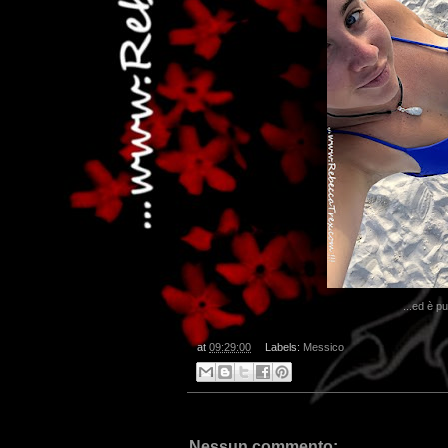
...ed è p
at
09:29:00
Labels:
Messico
Nessun commento: