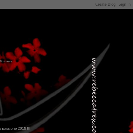
Giordania...
!
 passione 2018 !!!