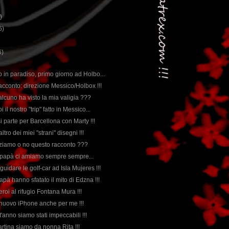
)
6)
6)
o in paradiso, primo giorno ad Holbo...
 racconto: direzione Messico/Holbox !!!
alcuno ha visto la mia valigia ???
i il nostro "trip" fatto in Messico...
si parte per Barcellona con Marty !!!
ltro dei miei "strani" disegni !!!
iniziamo o no questo racconto ???
e papà ci amiamo sempre sempre...
guidare le golf-car ad Isla Mujeres !!!
pà hanno sfatato il mito di Edzna !!!
reroi al rifugio Fontana Mura !!!
il nuovo iPhone anche per me !!!
'anno siamo stati impeccabili !!!
 Martina siamo da nonna Rita !!!