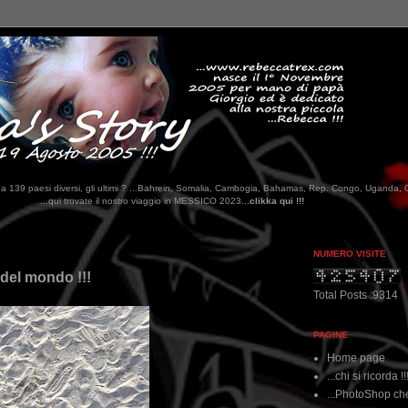
tati da 139 paesi diversi, gli ultimi ? ...Bahrein, Somalia, Cambogia, Bahamas, Rep. Congo, Uganda, 
o viaggio in MESSICO 2023...
clikka qui !!!
NUMERO VISITE
 del mondo !!!
Total Posts :9314
PAGINE
Home page
...chi si ricorda !!
...PhotoShop che