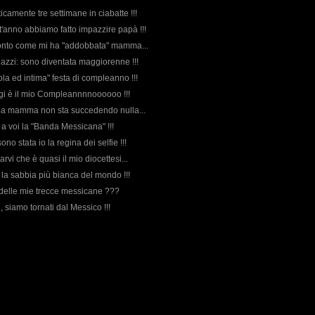
ticamente tre settimane in ciabatte !!!
t'anno abbiamo fatto impazzire papà !!!
 conto come mi ha "addobbata" mamma...
agazzi: sono diventata maggiorenne !!!
cola ed intima" festa di compleanno !!!
ggi è il mio Compleannnnoooooo !!!
uilla mamma non sta succedendo nulla...
 a voi la "Banda Messicana" !!!
ono stata io la regina dei selfie !!!
darvi che è quasi il mio diocettesi...
e la sabbia più bianca del mondo !!!
e delle mie trecce messicane ???
i, siamo tornati dal Messico !!!