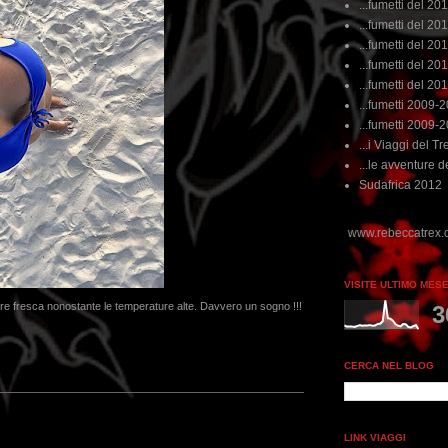
...fumetti del 20
...fumetti del 201
...fumetti del 201
...fumetti del 2011
...fumetti del 201
...fumetti 2009-
...fumetti 2009-
...i Viaggi del Tre
...le avventure de
Sudafrica 2012
VISITE ULTIMO MES
ure fresca nonostante le temperature alte. Davvero un sogno !!!
3
CERCA NEL BLOG
LINK VIAGGI