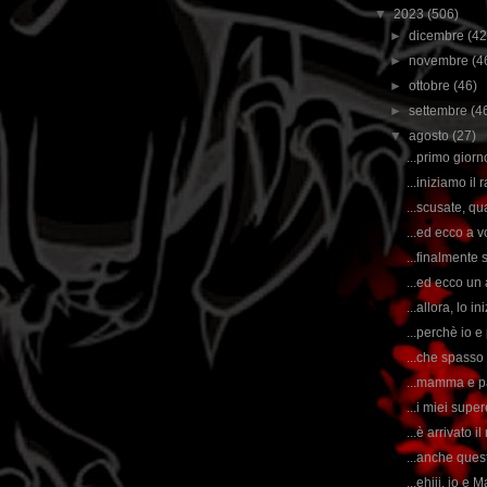
▼
2023
(506)
►
dicembre
(42
►
novembre
(4
►
ottobre
(46)
►
settembre
(4
▼
agosto
(27)
...primo giorn
...iniziamo il
...scusate, qu
...ed ecco a vo
...finalmente 
...ed ecco un a
...allora, lo 
...perchè io 
...che spasso 
...mamma e pa
...i miei supe
...è arrivato 
...anche quest
...ehiii, io e