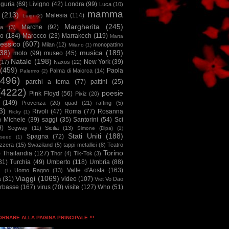
iguria
(69)
Livigno
(42)
Londra
(99)
Luca
(10)
mamma
(213)
Malesia
(114)
Luigi
(2)
Margherita
(245)
Marche
(92)
a
(3)
io
(184)
Marocco
(23)
Marrakech
(119)
Marta
essico
(607)
Milan
(12)
monopattino
Milano
(1)
38)
musica
(189)
moto
(99)
museo
(45)
Natale
(198)
New York
(39)
(17)
Naxos
(22)
(459)
Paola
Palma di Maiorca
(14)
Palermo
(2)
2496)
parchi a tema
(77)
pattini
(25)
(4222)
poesie
Pink Floyd
(56)
Pixiz
(20)
(149)
Provenza
(20)
quad
(21)
rafting
(5)
3)
Rivoli
(47)
Roma
(77)
Rosanna
Ricky
(1)
n Michele
(39)
saggi
(35)
Santorini
(54)
Sci
9)
Segway
(11)
Sicilia
(13)
Simone (Dipa)
(1)
Stati Uniti
(188)
Spagna
(72)
seed
(1)
izzera
(15)
Swaziland
(5)
tappi metallici
(8)
Teatro
Torino
)
Thailandia
(127)
Thor
(4)
Tik-Tok
(3)
31)
Turchia
(49)
Umberto
(118)
Umbria
(88)
Valle d'Aosta
(163)
Uomo Ragno
(13)
à
(1)
Viaggi
(1069)
a
(31)
video
(107)
Viet Vo Dao
arbasse
(167)
virus
(70)
visite
(127)
Who
(51)
TORNARE ALLA PAGINA PRINCIPALE !!!