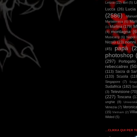
L
Letizia
(22)
libri
(5)
Lucia
Lucca
(26)
(2586)
Manuel
Mar
Mariateresa
(6)
M
Martina
(179)
(1)
montagna
(6
(4)
Musical.ly
(6)
Napoli
nonni
Nicolò
(23)
papà
(
(45)
photoshop
(297)
Portogallo
rebeccatrex
(50
(113)
Sacra di Sa
(133)
Scuola
(11
Singapore
(7)
Snap
Sudafrica
(182)
Sv
Televisione
(70
(3)
(227)
Toscana
(1
unghie
(8)
Universit
Veronic
Venezia
(7)
Vill
(15)
Vietnam
(2)
Wided
(5)
...CLIKKA QUI PER 