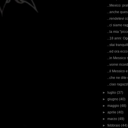
...Mexico: pra
...anche ques
...rendetevi
...ci siamo r
...la mia "pic
...18 anni: O
...stai tranq
...ed ora ecco
...in Messico s
...vorrei ricor
...il Messico 
...che ne dit
...ciao ragazz
►
luglio
(37)
►
giugno
(40)
►
maggio
(48)
►
aprile
(40)
►
marzo
(49)
►
febbraio
(44)