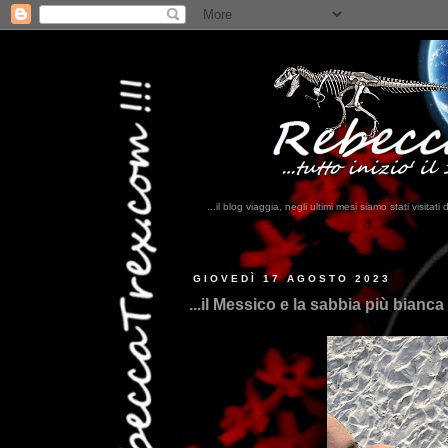
...il blog viaggia, negli ultimi mesi siamo stati visi
...qui trovate il nostr
GIOVEDÌ 17 AGOSTO 2023
...il Messico e la sabbia più bianca