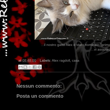
...il nostro gatto Alex è stato nominato "prim
...vi assicur
at
08:48:00
Labels:
Alex ragdoll
,
casa
Nessun commento:
Posta un commento