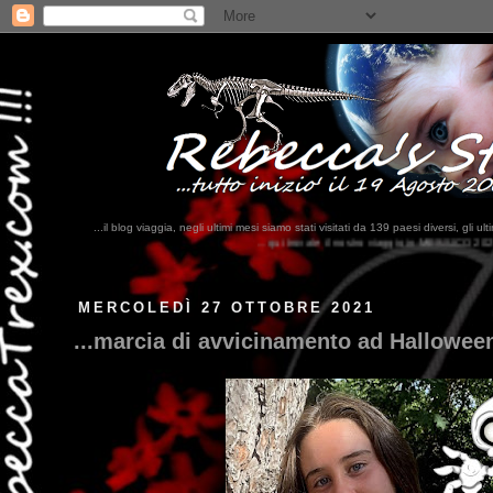
...il blog viaggia, negli ultimi mesi siamo stati visitati da 139 paesi diversi, 
...qui trovate il nostro viaggio in MESSICO 2023...
clikka qui !!!
MERCOLEDÌ 27 OTTOBRE 2021
...marcia di avvicinamento ad Halloween