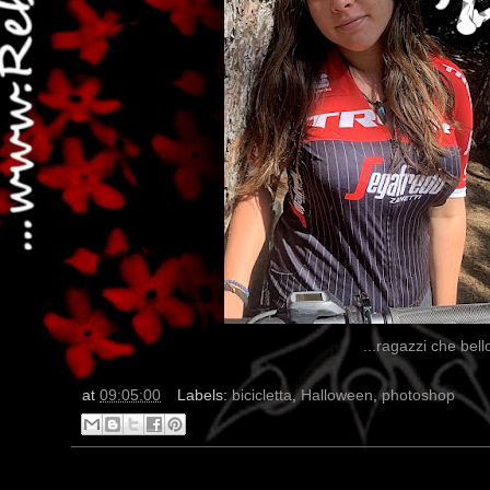
...ragazzi che bell
at
09:05:00
Labels:
bicicletta
,
Halloween
,
photoshop