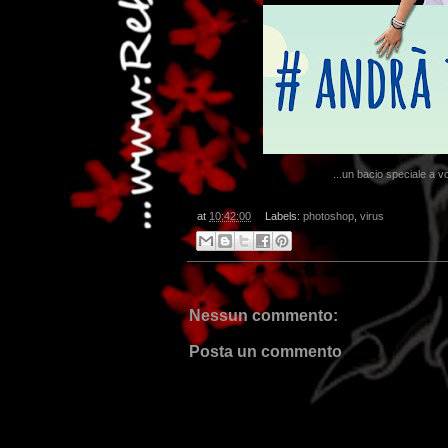
...un bacio speciale a vo
at
10:42:00
Labels:
photoshop
,
virus
Nessun commento:
Posta un commento