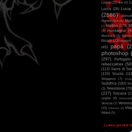
L
Letizia
(22)
libri
(5)
Lucia
Lucca
(26)
(2586)
Manuel
Mar
Mariateresa
(6)
M
Martina
(179)
(1)
montagna
(6
(4)
Musical.ly
(6)
Napoli
nonni
Nicolò
(23)
papà
(
(45)
photoshop
(297)
Portogallo
rebeccatrex
(50
(113)
Sacra di Sa
(133)
Scuola
(11
Singapore
(7)
Snap
Sudafrica
(182)
Sv
Televisione
(70
(3)
(227)
Toscana
(1
unghie
(8)
Universit
Veronic
Venezia
(7)
Vill
(15)
Vietnam
(2)
Wided
(5)
...CLIKKA QUI PER 