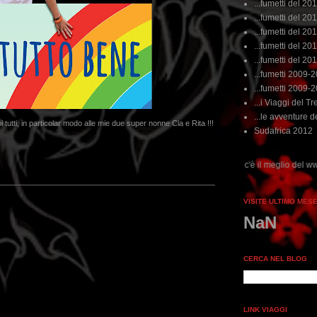
...fumetti del 20
...fumetti del 201
...fumetti del 201
...fumetti del 2011
...fumetti del 201
...fumetti 2009-
...fumetti 2009-
...i Viaggi del Tre
...le avventure de
i tutti, in particolar modo alle mie due super nonne Cia e Rita !!!
Sudafrica 2012
...dai non perdere tempo, clikka "qui", c'è il meglio del www.rebeccatrex.com
VISITE ULTIMO MES
NaN
CERCA NEL BLOG
LINK VIAGGI