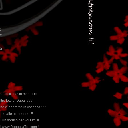
)
7)
6)
 a tutti i nostri medici !!!
 altre foto di Dubai ???
nno ci andremo in vacanza ???
luto alle mie nonne !!!
, un sorriso per voi tutti !!!
del www.RebeccaTre.com !!!