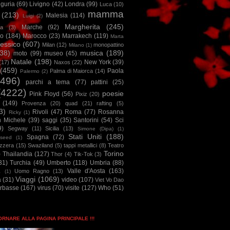
iguria
(69)
Livigno
(42)
Londra
(99)
Luca
(10)
mamma
(213)
Malesia
(114)
Luigi
(2)
Margherita
(245)
Marche
(92)
a
(3)
io
(184)
Marocco
(23)
Marrakech
(119)
Marta
essico
(607)
Milan
(12)
monopattino
Milano
(1)
38)
musica
(189)
moto
(99)
museo
(45)
Natale
(198)
New York
(39)
(17)
Naxos
(22)
(459)
Paola
Palma di Maiorca
(14)
Palermo
(2)
2496)
parchi a tema
(77)
pattini
(25)
(4222)
poesie
Pink Floyd
(56)
Pixiz
(20)
(149)
Provenza
(20)
quad
(21)
rafting
(5)
3)
Rivoli
(47)
Roma
(77)
Rosanna
Ricky
(1)
n Michele
(39)
saggi
(35)
Santorini
(54)
Sci
9)
Segway
(11)
Sicilia
(13)
Simone (Dipa)
(1)
Stati Uniti
(188)
Spagna
(72)
seed
(1)
izzera
(15)
Swaziland
(5)
tappi metallici
(8)
Teatro
Torino
)
Thailandia
(127)
Thor
(4)
Tik-Tok
(3)
31)
Turchia
(49)
Umberto
(118)
Umbria
(88)
Valle d'Aosta
(163)
Uomo Ragno
(13)
à
(1)
Viaggi
(1069)
a
(31)
video
(107)
Viet Vo Dao
arbasse
(167)
virus
(70)
visite
(127)
Who
(51)
TORNARE ALLA PAGINA PRINCIPALE !!!