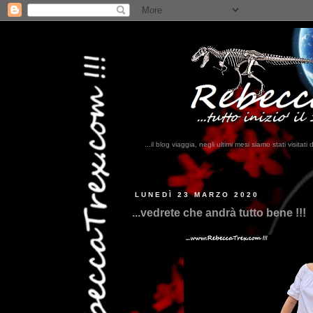
...il blog viaggia, negli ultimi mesi siamo stati visi
...
LUNEDÌ 23 MARZO 2020
...vedrete che andrà tutto bene !!!