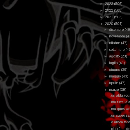
►
2023
(506)
►
2022
(505)
►
2021
(503)
▼
2020
(504)
►
dicembre
(46
►
novembre
(4
►
ottobre
(47)
►
settembre
(4
►
agosto
(23)
►
luglio
(41)
►
giugno
(39)
►
maggio
(43)
►
aprile
(47)
▼
marzo
(39)
...un abbraccio
...ma tutte le
...ma quest'a
...un super sa
...e allora fans
...ciao fans 