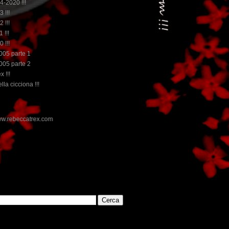
14-2020 !!!
3 !!!
2 !!!
 !!!
0 !!!
2005 parte 1
2005 parte 2
x !!!
lla cicciona !!!
E