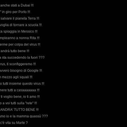
 anche stati a Dubai !!!
" in giro per Porto !!!
salvare il pianeta Terra !!!
voglia di tornare a scuola !!!
ca spiaggia in Messico !!!
compleanno a nonna Rita !!!
i ferme per colpa del virus !!!
 andrà tutto bene !!!
sa sta succedendo la fuori ???
irus, ti sconfiggeremo !!!
avvero bisogno di Google !!!
in mezzo agli squali !!!
o tutti insieme questo virus !!!
nere tutti a casaaaaaaa !!!
ti voglio bene, io ti amo !!!
 a voi tutti sulla "rete" !!!
he ANDRA' TUTTO BENE !!!
ciamo io e la mamma quassù ???
 c'è vita su Marte ?