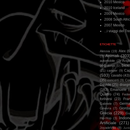
2010 Mexico
2010 Iceland
2009 Mexico
2008 South Afri
2007 Mexico
...i viaggi del Tre
ETICHETTE
Alex
(
Alessia
(19)
Animali
(303
(3)
automobile
(7)
Avigl
bicic
(44)
Belize
(2)
Ca
(21)
camper
(9)
(593)
cavallo
(43)
(35)
concerti
(9)
Cor
Davide
(25)
disegn
(183)
Emanuele
(
Quattro
(74)
Feder
forlivesi
(23)
Fra
Germa
Gabriele
(7)
Giorda
Ginevra
(7)
Grecia
(229)
Gu
Indon
Hip-Hop
(3)
Artificiale
(271)
JoyadeVilla
(8)
Junk