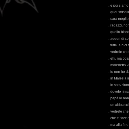
...e poi siamo
...quei "missili
...sarà meglio 
...ragazzi, ho 
...quella bian
...auguri di 
...tutte le bic
...vedrete che
...ehi, ma co
...maledetto v
...io non ho d
...in Malesia 
...lo spezziam
...dovete rima
...papà io non 
...un abbraccio
...vedrete c
...che ci fac
...ma alla fine