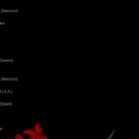
 (Marocco)
tes
(Greece)
 (Marocco)
U.S.A.)
(Spain)
ca