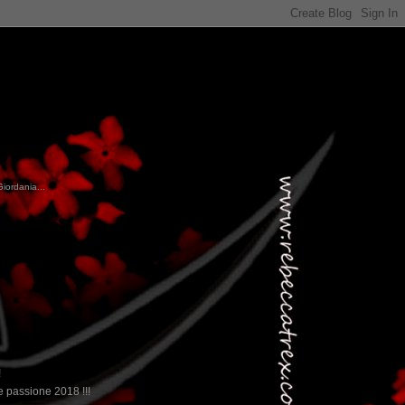
Giordania...
!
 passione 2018 !!!