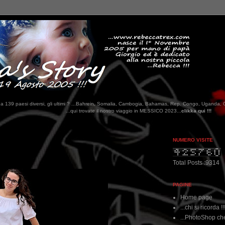
tati da 139 paesi diversi, gli ultimi ? ...Bahrein, Somalia, Cambogia, Bahamas, Rep. Congo, Uganda, 
qui trovate il nostro viaggio in MESSICO 2023...
clikka qui !!!
NUMERO VISITE
Total Posts :9314
PAGINE
Home page
...chi si ricorda !!
...PhotoShop che