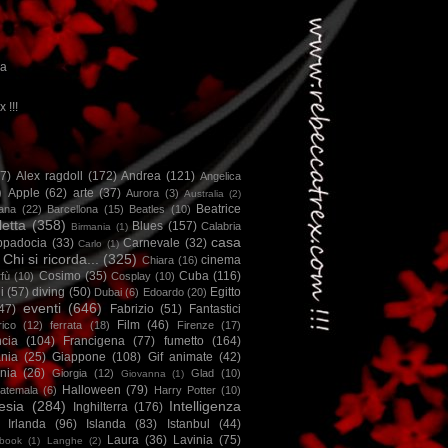
ca
x !!!
67)
Alex ragdoll
(172)
Andrea
(121)
Angelica
)
Apple
(62)
arte
(37)
Aurora
(3)
Australia
(2)
Beatrice
iana
(22)
Barcellona
(15)
Beatles
(10)
letta
(358)
Blues
(157)
Calabria
Birmania
(1)
casa
ppadocia
(33)
Carnevale
(32)
Carlo
(1)
Chi si ricorda...
(325)
cinema
Chiara
(16)
Cosimo
(35)
Cuba
(116)
fù
(10)
Cosplay
(10)
i
(57)
diving
(50)
Egitto
Dubai
(6)
Edoardo
(20)
eventi
(646)
47)
Fabrizio
(51)
Fantastici
Film
(46)
ico
(12)
ferrata
(18)
Firenze
(17)
ncia
(104)
Francigena
(77)
fumetto
(164)
nia
(25)
Giappone
(108)
Gif animate
(42)
nia
(26)
Giorgia
(12)
Glad
(10)
Giovanna
(1)
Halloween
(79)
atemala
(6)
Harry Potter
(10)
esia
(284)
Intelligenza
Inghilterra
(176)
Irlanda
(96)
Islanda
(83)
Istanbul
(44)
Laura
(36)
Lavinia
(75)
book
(1)
Langhe
(2)