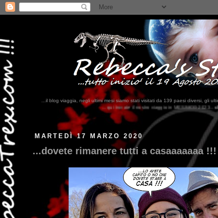
...il blog viaggia, negli ultimi mesi siamo stati visitati da 139 paesi diversi, 
...qui trovate il nostro viaggio in MESSICO 2023...
clikka qui !!!
MARTEDÌ 17 MARZO 2020
...dovete rimanere tutti a casaaaaaaa !!!