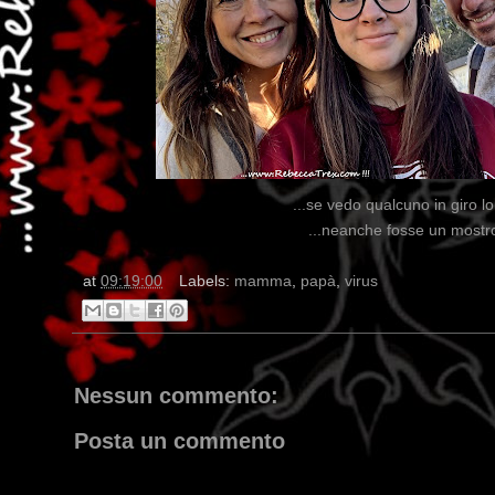
...se vedo qualcuno in giro l
...neanche fosse un mostro 
at
09:19:00
Labels:
mamma
,
papà
,
virus
Nessun commento:
Posta un commento