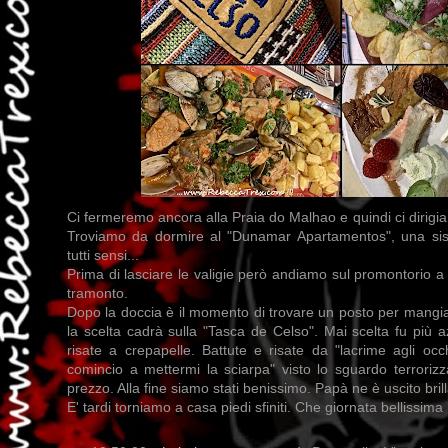
Ci fermeremo ancora alla Praia do Malhao e quindi ci dirigi
Troviamo da dormire al "Dunamar Apartamentos", una sis
tutti sensi...
Prima di lasciare le valigie però andiamo sul promontorio a 
tramonto.
Dopo la doccia è il momento di trovare un posto per mangi
la scelta cadrà sulla "Tasca de Celso". Mai scelta fu più a
risate a crepapelle. Battute e risate da "lacrime agli occh
comincio a mettermi la sciarpa" visto lo sguardo terroriz
prezzo. Alla fine siamo stati benissimo. Papà ne è uscito bri
E' tardi torniamo a casa piedi sfiniti. Che giornata bellissima !