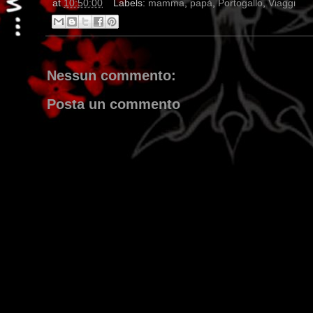
at
10:50:00
Labels:
mamma
,
papà
,
Portogallo
,
Viaggi
Nessun commento:
Posta un commento